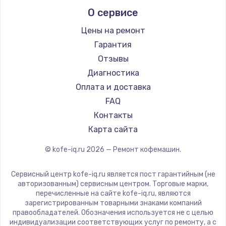
Marco
О сервисе
Ремонт кофемашин Kyvol
Ascaso
Ремонт кофемашин RED solution
Jura
Цены на ремонт
Ремонт кофемашин Bravilor Bonamat
Olympia
Гарантия
Ремонт кофемашин Vard
Saeco
Отзывы
Ремонт кофемашин Tuvio
La Cimbali
Диагностика
Ремонт кофемашин Carrera
WMF
Оплата и доставка
Ремонт кофемашин Supra
Yamaguchi
FAQ
Nivona
Контакты
Astoria
Карта сайта
JVC
© kofe-iq.ru
2026
— Ремонт кофемашин.
Ariston
Grundig
Сервисный центр kofe-iq.ru является пост гарантийным (не
ROCKET MOZZAFIATO
авторизованным) сервисным центром. Торговые марки,
перечисленные на сайте kofe-iq.ru, являются
Vivitek
зарегистрированным товарными знаками компаний
Thomson
правообладателей. Обозначения используется не с целью
индивидуализации соответствующих услуг по ремонту, а с