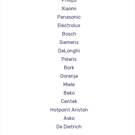
Philips
Ремонт кофемашин Olympia
Xiaomi
Ремонт кофемашин Saeco
Panasonic
Ремонт кофемашин La Cimbali
Electrolux
Ремонт кофемашин WMF
Bosch
Ремонт кофемашин Yamaguchi
Siemens
Ремонт кофемашин Nivona
DeLonghi
Ремонт кофемашин Astoria
Polaris
Ремонт кофемашин JVC
Bork
Ремонт кофемашин Ariston
Gorenje
Ремонт кофемашин Grundig
Miele
Ремонт кофемашин ROCKET MOZZAFIATO
Beko
Ремонт кофемашин Vivitek
Centek
Ремонт кофемашин Thomson
Hotpoint Ariston
Ремонт кофемашин Hisense
Asko
Ремонт кофемашин DELTA
De Dietrich
Ремонт кофемашин Tefal