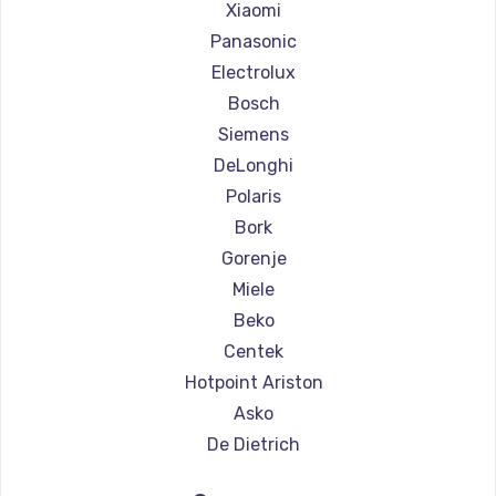
Ремонт кофемашин Olympia
Xiaomi
Ремонт кофемашин Saeco
Panasonic
Ремонт кофемашин La Cimbali
Electrolux
Ремонт кофемашин WMF
Bosch
Ремонт кофемашин Yamaguchi
Siemens
Ремонт кофемашин Nivona
DeLonghi
Ремонт кофемашин Astoria
Polaris
Ремонт кофемашин JVC
Bork
Ремонт кофемашин Ariston
Gorenje
Ремонт кофемашин Grundig
Miele
Ремонт кофемашин ROCKET MOZZAFIATO
Beko
Ремонт кофемашин Vivitek
Centek
Ремонт кофемашин Thomson
Hotpoint Ariston
Ремонт кофемашин Hisense
Asko
Ремонт кофемашин DELTA
De Dietrich
Ремонт кофемашин Tefal
Marco