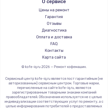
О сервисе
Ремонт кофемашин Kyvol
Ascaso
Ремонт кофемашин RED solution
Jura
Цены на ремонт
Ремонт кофемашин Bravilor Bonamat
Olympia
Гарантия
Ремонт кофемашин Vard
Saeco
Отзывы
Ремонт кофемашин Tuvio
La Cimbali
Диагностика
Ремонт кофемашин Carrera
WMF
Оплата и доставка
Ремонт кофемашин Supra
Yamaguchi
FAQ
Nivona
Контакты
Astoria
Карта сайта
JVC
© kofe-iq.ru
2026
— Ремонт кофемашин.
Ariston
Grundig
Сервисный центр kofe-iq.ru является пост гарантийным (не
ROCKET MOZZAFIATO
авторизованным) сервисным центром. Торговые марки,
перечисленные на сайте kofe-iq.ru, являются
Vivitek
зарегистрированным товарными знаками компаний
Thomson
правообладателей. Обозначения используется не с целью
индивидуализации соответствующих услуг по ремонту, а с
Hisense
целью информирования потребителей о предоставляемых