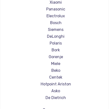
Ремонт кофемашин Olympia
Xiaomi
Ремонт кофемашин Saeco
Panasonic
Ремонт кофемашин La Cimbali
Electrolux
Ремонт кофемашин WMF
Bosch
Ремонт кофемашин Yamaguchi
Siemens
Ремонт кофемашин Nivona
DeLonghi
Ремонт кофемашин Astoria
Polaris
Ремонт кофемашин JVC
Bork
Ремонт кофемашин Ariston
Gorenje
Ремонт кофемашин Grundig
Miele
Ремонт кофемашин ROCKET MOZZAFIATO
Beko
Ремонт кофемашин Vivitek
Centek
Ремонт кофемашин Thomson
Hotpoint Ariston
Ремонт кофемашин Hisense
Asko
Ремонт кофемашин DELTA
De Dietrich
Ремонт кофемашин Tefal
Marco