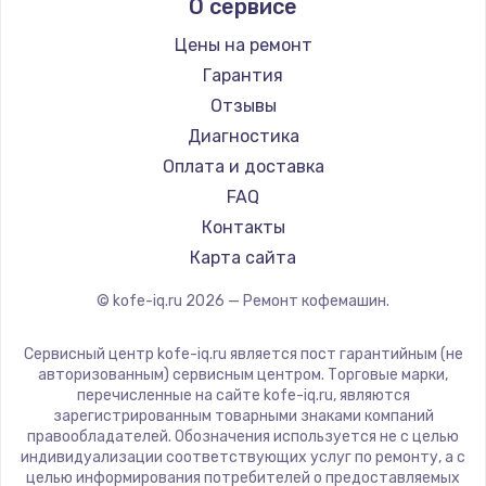
О сервисе
Ремонт кофемашин Kyvol
Ascaso
Ремонт кофемашин RED solution
Jura
Цены на ремонт
Ремонт кофемашин Bravilor Bonamat
Olympia
Гарантия
Ремонт кофемашин Vard
Saeco
Отзывы
Ремонт кофемашин Tuvio
La Cimbali
Диагностика
Ремонт кофемашин Carrera
WMF
Оплата и доставка
Ремонт кофемашин Supra
Yamaguchi
FAQ
Nivona
Контакты
Astoria
Карта сайта
JVC
© kofe-iq.ru
2026
— Ремонт кофемашин.
Ariston
Grundig
Сервисный центр kofe-iq.ru является пост гарантийным (не
ROCKET MOZZAFIATO
авторизованным) сервисным центром. Торговые марки,
перечисленные на сайте kofe-iq.ru, являются
Vivitek
зарегистрированным товарными знаками компаний
Thomson
правообладателей. Обозначения используется не с целью
индивидуализации соответствующих услуг по ремонту, а с
Hisense
целью информирования потребителей о предоставляемых