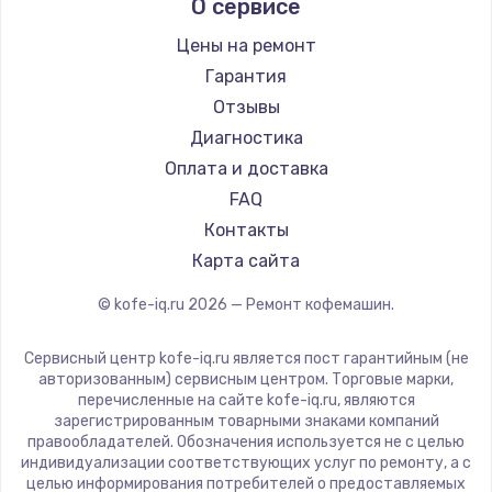
О сервисе
Ремонт кофемашин Kyvol
Ascaso
Ремонт кофемашин RED solution
Jura
Цены на ремонт
Ремонт кофемашин Bravilor Bonamat
Olympia
Гарантия
Ремонт кофемашин Vard
Saeco
Отзывы
Ремонт кофемашин Tuvio
La Cimbali
Диагностика
Ремонт кофемашин Carrera
WMF
Оплата и доставка
Ремонт кофемашин Supra
Yamaguchi
FAQ
Nivona
Контакты
Astoria
Карта сайта
JVC
© kofe-iq.ru
2026
— Ремонт кофемашин.
Ariston
Grundig
Сервисный центр kofe-iq.ru является пост гарантийным (не
ROCKET MOZZAFIATO
авторизованным) сервисным центром. Торговые марки,
перечисленные на сайте kofe-iq.ru, являются
Vivitek
зарегистрированным товарными знаками компаний
Thomson
правообладателей. Обозначения используется не с целью
индивидуализации соответствующих услуг по ремонту, а с
Hisense
целью информирования потребителей о предоставляемых