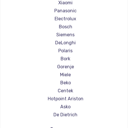
Ремонт кофемашин Olympia
Xiaomi
Ремонт кофемашин Saeco
Panasonic
Ремонт кофемашин La Cimbali
Electrolux
Ремонт кофемашин WMF
Bosch
Ремонт кофемашин Yamaguchi
Siemens
Ремонт кофемашин Nivona
DeLonghi
Ремонт кофемашин Astoria
Polaris
Ремонт кофемашин JVC
Bork
Ремонт кофемашин Ariston
Gorenje
Ремонт кофемашин Grundig
Miele
Ремонт кофемашин ROCKET MOZZAFIATO
Beko
Ремонт кофемашин Vivitek
Centek
Ремонт кофемашин Thomson
Hotpoint Ariston
Ремонт кофемашин Hisense
Asko
Ремонт кофемашин DELTA
De Dietrich
Ремонт кофемашин Tefal
Marco