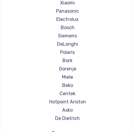
Ремонт кофемашин Olympia
Xiaomi
Ремонт кофемашин Saeco
Panasonic
Ремонт кофемашин La Cimbali
Electrolux
Ремонт кофемашин WMF
Bosch
Ремонт кофемашин Yamaguchi
Siemens
Ремонт кофемашин Nivona
DeLonghi
Ремонт кофемашин Astoria
Polaris
Ремонт кофемашин JVC
Bork
Ремонт кофемашин Ariston
Gorenje
Ремонт кофемашин Grundig
Miele
Ремонт кофемашин ROCKET MOZZAFIATO
Beko
Ремонт кофемашин Vivitek
Centek
Ремонт кофемашин Thomson
Hotpoint Ariston
Ремонт кофемашин Hisense
Asko
Ремонт кофемашин DELTA
De Dietrich
Ремонт кофемашин Tefal
Marco