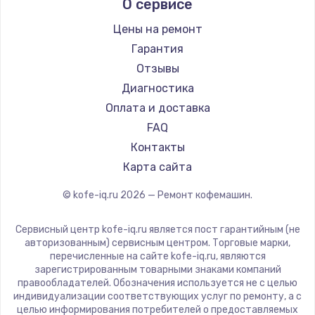
О сервисе
Ремонт кофемашин Kyvol
Ascaso
Ремонт кофемашин RED solution
Jura
Цены на ремонт
Ремонт кофемашин Bravilor Bonamat
Olympia
Гарантия
Ремонт кофемашин Vard
Saeco
Отзывы
Ремонт кофемашин Tuvio
La Cimbali
Диагностика
Ремонт кофемашин Carrera
WMF
Оплата и доставка
Ремонт кофемашин Supra
Yamaguchi
FAQ
Nivona
Контакты
Astoria
Карта сайта
JVC
© kofe-iq.ru
2026
— Ремонт кофемашин.
Ariston
Grundig
Сервисный центр kofe-iq.ru является пост гарантийным (не
ROCKET MOZZAFIATO
авторизованным) сервисным центром. Торговые марки,
перечисленные на сайте kofe-iq.ru, являются
Vivitek
зарегистрированным товарными знаками компаний
Thomson
правообладателей. Обозначения используется не с целью
индивидуализации соответствующих услуг по ремонту, а с
Hisense
целью информирования потребителей о предоставляемых