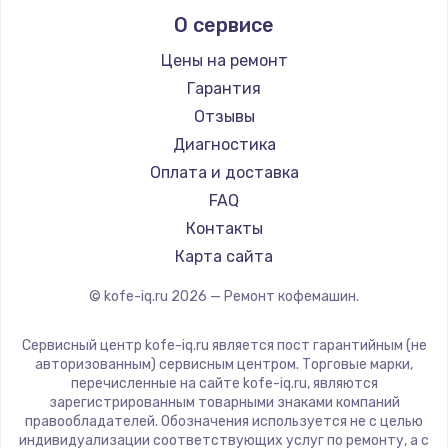
Marco
О сервисе
Ремонт кофемашин Kyvol
Ascaso
Ремонт кофемашин RED solution
Jura
Цены на ремонт
Ремонт кофемашин Bravilor Bonamat
Olympia
Гарантия
Ремонт кофемашин Vard
Saeco
Отзывы
Ремонт кофемашин Tuvio
La Cimbali
Диагностика
Ремонт кофемашин Carrera
WMF
Оплата и доставка
Ремонт кофемашин Supra
Yamaguchi
FAQ
Nivona
Контакты
Astoria
Карта сайта
JVC
© kofe-iq.ru
2026
— Ремонт кофемашин.
Ariston
Grundig
Сервисный центр kofe-iq.ru является пост гарантийным (не
ROCKET MOZZAFIATO
авторизованным) сервисным центром. Торговые марки,
перечисленные на сайте kofe-iq.ru, являются
Vivitek
зарегистрированным товарными знаками компаний
Thomson
правообладателей. Обозначения используется не с целью
индивидуализации соответствующих услуг по ремонту, а с