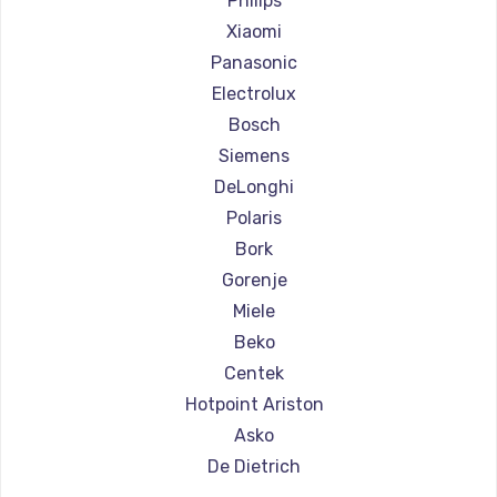
Philips
Ремонт кофемашин Olympia
Xiaomi
Ремонт кофемашин Saeco
Panasonic
Ремонт кофемашин La Cimbali
Electrolux
Ремонт кофемашин WMF
Bosch
Ремонт кофемашин Yamaguchi
Siemens
Ремонт кофемашин Nivona
DeLonghi
Ремонт кофемашин Astoria
Polaris
Ремонт кофемашин JVC
Bork
Ремонт кофемашин Ariston
Gorenje
Ремонт кофемашин Grundig
Miele
Ремонт кофемашин ROCKET MOZZAFIATO
Beko
Ремонт кофемашин Vivitek
Centek
Ремонт кофемашин Thomson
Hotpoint Ariston
Ремонт кофемашин Hisense
Asko
Ремонт кофемашин DELTA
De Dietrich
Ремонт кофемашин Tefal