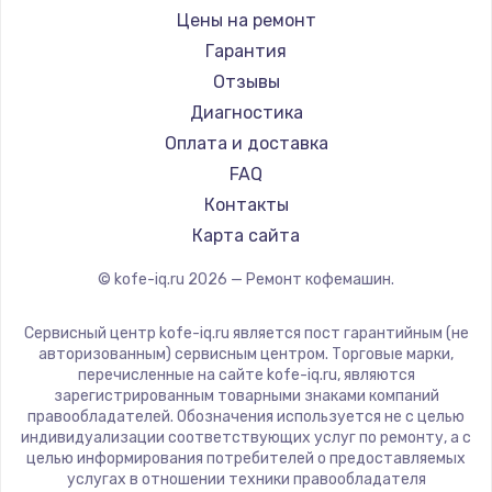
Ремонт кофемашин RED solution
Jura
Цены на ремонт
Ремонт кофемашин Bravilor Bonamat
Olympia
Гарантия
Ремонт кофемашин Vard
Saeco
Отзывы
Ремонт кофемашин Tuvio
La Cimbali
Диагностика
Ремонт кофемашин Carrera
WMF
Оплата и доставка
Ремонт кофемашин Supra
Yamaguchi
FAQ
Nivona
Контакты
Astoria
Карта сайта
JVC
© kofe-iq.ru
2026
— Ремонт кофемашин.
Ariston
Grundig
Сервисный центр kofe-iq.ru является пост гарантийным (не
ROCKET MOZZAFIATO
авторизованным) сервисным центром. Торговые марки,
перечисленные на сайте kofe-iq.ru, являются
Vivitek
зарегистрированным товарными знаками компаний
Thomson
правообладателей. Обозначения используется не с целью
индивидуализации соответствующих услуг по ремонту, а с
Hisense
целью информирования потребителей о предоставляемых
DELTA
услугах в отношении техники правообладателя