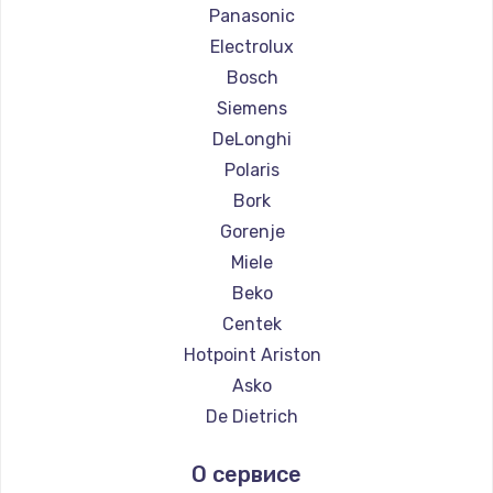
Ремонт кофемашин Saeco
Panasonic
Ремонт кофемашин La Cimbali
Electrolux
Ремонт кофемашин WMF
Bosch
Ремонт кофемашин Yamaguchi
Siemens
Ремонт кофемашин Nivona
DeLonghi
Ремонт кофемашин Astoria
Polaris
Ремонт кофемашин JVC
Bork
Ремонт кофемашин Ariston
Gorenje
Ремонт кофемашин Grundig
Miele
Ремонт кофемашин ROCKET MOZZAFIATO
Beko
Ремонт кофемашин Vivitek
Centek
Ремонт кофемашин Thomson
Hotpoint Ariston
Ремонт кофемашин Hisense
Asko
Ремонт кофемашин DELTA
De Dietrich
Ремонт кофемашин Tefal
Marco
О сервисе
Ремонт кофемашин Kyvol
Ascaso