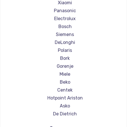
Ремонт кофемашин Olympia
Xiaomi
Ремонт кофемашин Saeco
Panasonic
Ремонт кофемашин La Cimbali
Electrolux
Ремонт кофемашин WMF
Bosch
Ремонт кофемашин Yamaguchi
Siemens
Ремонт кофемашин Nivona
DeLonghi
Ремонт кофемашин Astoria
Polaris
Ремонт кофемашин JVC
Bork
Ремонт кофемашин Ariston
Gorenje
Ремонт кофемашин Grundig
Miele
Ремонт кофемашин ROCKET MOZZAFIATO
Beko
Ремонт кофемашин Vivitek
Centek
Ремонт кофемашин Thomson
Hotpoint Ariston
Ремонт кофемашин Hisense
Asko
Ремонт кофемашин DELTA
De Dietrich
Ремонт кофемашин Tefal
Marco