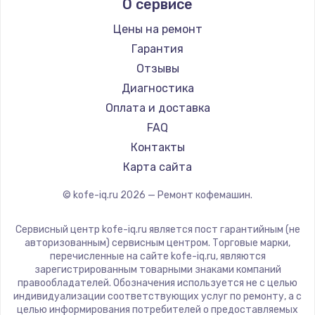
О сервисе
Ремонт кофемашин Kyvol
Ascaso
Ремонт кофемашин RED solution
Jura
Цены на ремонт
Ремонт кофемашин Bravilor Bonamat
Olympia
Гарантия
Ремонт кофемашин Vard
Saeco
Отзывы
Ремонт кофемашин Tuvio
La Cimbali
Диагностика
Ремонт кофемашин Carrera
WMF
Оплата и доставка
Ремонт кофемашин Supra
Yamaguchi
FAQ
Nivona
Контакты
Astoria
Карта сайта
JVC
© kofe-iq.ru
2026
— Ремонт кофемашин.
Ariston
Grundig
Сервисный центр kofe-iq.ru является пост гарантийным (не
ROCKET MOZZAFIATO
авторизованным) сервисным центром. Торговые марки,
перечисленные на сайте kofe-iq.ru, являются
Vivitek
зарегистрированным товарными знаками компаний
Thomson
правообладателей. Обозначения используется не с целью
индивидуализации соответствующих услуг по ремонту, а с
Hisense
целью информирования потребителей о предоставляемых