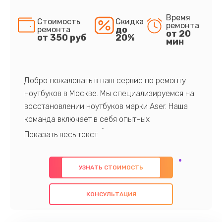
Время
Стоимость
Скидка
ремонта
до
ремонта
от 20
от 350 руб
20%
мин
Добро пожаловать в наш сервис по ремонту
ноутбуков в Москве. Мы специализируемся на
восстановлении ноутбуков марки Aser. Наша
команда включает в себя опытных
профессионалов с обширными знаниями и
многолетним опытом в данной области. Мы
предлагаем быстрый и качественный ремонт с
УЗНАТЬ СТОИМОСТЬ
использованием оригинальных компонентов, а
также гарантируем качество всех
КОНСУЛЬТАЦИЯ
проведенных работ. Наша цель - предоставить
клиентам надежное и профессиональное