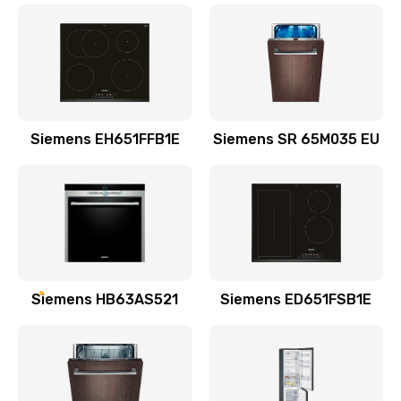
520 руб.
Заказать
Замена датчиков
640 руб.
Siemens EH651FFB1E
Siemens SR 65M035 EU
Заказать
Декальцинация
1030 руб.
Заказать
Замена счетчика воды
Siemens HB63AS521
Siemens ED651FSB1E
1200 руб.
Заказать
Замена жерновов кофемолки