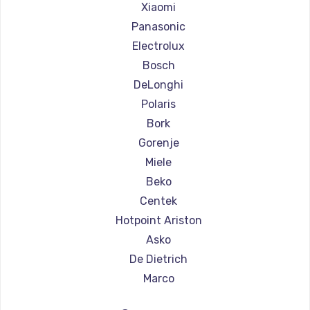
Ремонт кофемашин Saeco
Xiaomi
Ремонт кофемашин La Cimbali
Panasonic
Ремонт кофемашин WMF
Electrolux
Ремонт кофемашин Yamaguchi
Bosch
Ремонт кофемашин Nivona
DeLonghi
Ремонт кофемашин Astoria
Polaris
Ремонт кофемашин JVC
Bork
Ремонт кофемашин Ariston
Gorenje
Ремонт кофемашин Grundig
Miele
Ремонт кофемашин ROCKET MOZZAFIATO
Beko
Ремонт кофемашин Vivitek
Centek
Ремонт кофемашин Thomson
Hotpoint Ariston
Ремонт кофемашин Hisense
Asko
Ремонт кофемашин DELTA
De Dietrich
Ремонт кофемашин Tefal
Marco
Ремонт кофемашин Kyvol
Ascaso