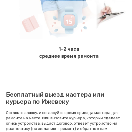
Заказать
Очистка от накипи
970 руб.
Заказать
1-2 часа
Ремонт температурного датчика
среднее время ремонта
750 руб.
Заказать
Не закрывается дренажный клапан
Бесплатный выезд мастера или
580 руб.
курьера по Ижевску
Заказать
Оставьте заявку, и согласуйте время приезда мастера для
ремонта на месте. Или вызовите курьера, который сделает
Износ щёток электродвигателя
опись устройства, выдаст договор, отвезет устройство на
диагностику (по желанию + ремонт) и обратно к вам.