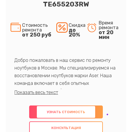
TE655203RW
Время
Стоимость
Скидка
ремонта
до
ремонта
от 20
от 250 руб
20%
мин
Добро пожаловать в наш сервис по ремонту
ноутбуков в Москве. Мы специализируемся на
восстановлении ноутбуков марки Aser. Наша
команда включает в себя опытных
профессионалов с обширными знаниями и
многолетним опытом в данной области. Мы
предлагаем быстрый и качественный ремонт с
УЗНАТЬ СТОИМОСТЬ
использованием оригинальных компонентов, а
также гарантируем качество всех
КОНСУЛЬТАЦИЯ
проведенных работ. Наша цель - предоставить