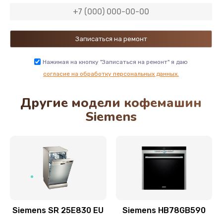
800 руб.
Заказать
Забит клапан пар/вода
1170 руб.
Нажимая на кнопку "Записаться на ремонт" я даю
Заказать
согласие на обработку персональных данных.
Другие модели кофемашин
Замена прокладок, хомутов, скобок, колец
Siemens
400 руб.
Заказать
Ремонт ЦЗУ
750 руб.
Заказать
Siemens SR 25E830 EU
Siemens HB78GB590
Чистка от кофейных масел