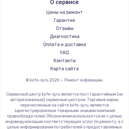
О сервисе
Ремонт кофемашин RED solution
Jura
Ремонт кофемашин Bravilor Bonamat
Olympia
Цены на ремонт
Ремонт кофемашин Vard
Saeco
Гарантия
Ремонт кофемашин Tuvio
La Cimbali
Отзывы
Ремонт кофемашин Carrera
WMF
Диагностика
Ремонт кофемашин Supra
Yamaguchi
Оплата и доставка
Nivona
FAQ
Astoria
Контакты
JVC
Карта сайта
Ariston
© kofe-iq.ru
2026
— Ремонт кофемашин.
Grundig
ROCKET MOZZAFIATO
Сервисный центр kofe-iq.ru является пост гарантийным (не
Vivitek
авторизованным) сервисным центром. Торговые марки,
перечисленные на сайте kofe-iq.ru, являются
Thomson
зарегистрированным товарными знаками компаний
Hisense
правообладателей. Обозначения используется не с целью
индивидуализации соответствующих услуг по ремонту, а с
DELTA
целью информирования потребителей о предоставляемых