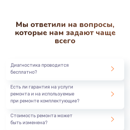
Ремонт системной платы
3000 руб.
Мы ответили на вопросы,
Заказать
которые нам задают чаще
всего
Ремонт платы управления
4500 руб.
Заказать
Диагностика проводится
бесплатно?
Ремонт силовой платы
3500 руб.
Есть ли гарантия на услуги
ремонта и на используемые
Заказать
при ремонте комплектующие?
Ремонт и замена насоса
Стоимость ремонта может
900 руб.
быть изменена?
Заказать