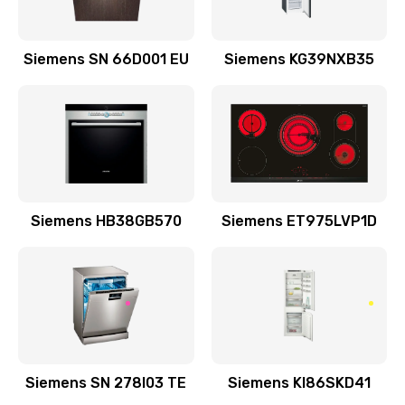
1050 руб.
Siemens SN 66D001 EU
Siemens KG39NXB35
Заказать
Ремонт кофемолки
700 руб.
Заказать
Замена термоблока
Siemens HB38GB570
Siemens ET975LVP1D
1500 руб.
Заказать
Ремонт гидросистемы
1000 руб.
Заказать
Siemens SN 278I03 TE
Siemens KI86SKD41