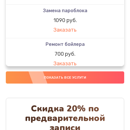
Замена пароблока
1090 руб.
Заказать
Ремонт бойлера
700 руб.
Заказать
Чистка с разбором кофемашины
ПОКАЗАТЬ ВСЕ УСЛУГИ
1050 руб.
Заказать
Скидка 20% по
Ремонт капучинатора
предварительной
650 руб.
записи