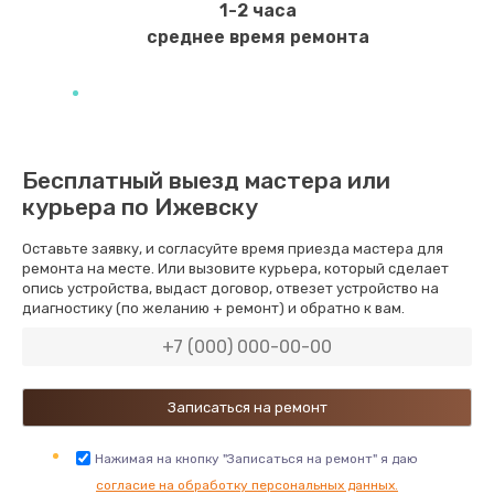
1-2 часа
Заказать
среднее время ремонта
Не закрывается дренажный клапан
580 руб.
Заказать
Бесплатный выезд мастера или
курьера по Ижевску
Износ щёток электродвигателя
800 руб.
Оставьте заявку, и согласуйте время приезда мастера для
ремонта на месте. Или вызовите курьера, который сделает
Заказать
опись устройства, выдаст договор, отвезет устройство на
диагностику (по желанию + ремонт) и обратно к вам.
Забит клапан пар/вода
1170 руб.
Заказать
Замена прокладок, хомутов, скобок, колец
Нажимая на кнопку "Записаться на ремонт" я даю
согласие на обработку персональных данных.
400 руб.