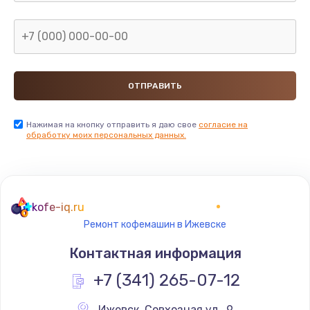
Заказать
Замена ТЭНа
1530 руб.
Заказать
Ремонт системной платы
Нажимая на кнопку отправить я даю свое
согласие на
обработку моих персональных данных.
3000 руб.
Заказать
Ремонт платы управления
kofe-iq.ru
4500 руб.
Ремонт кофемашин в Ижевске
Заказать
Контактная информация
Ремонт силовой платы
+7 (341) 265-07-12
3500 руб.
Ижевск
,
 Совхозная ул., 9,