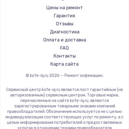
Ремонт кофемашин Bravilor Bonamat
Olympia
Цены на ремонт
Ремонт кофемашин Vard
Saeco
Гарантия
Ремонт кофемашин Tuvio
La Cimbali
Отзывы
Ремонт кофемашин Carrera
WMF
Диагностика
Ремонт кофемашин Supra
Yamaguchi
Оплата и доставка
Nivona
FAQ
Astoria
Контакты
JVC
Карта сайта
Ariston
© kofe-iq.ru
2026
— Ремонт кофемашин.
Grundig
ROCKET MOZZAFIATO
Сервисный центр kofe-iq.ru является пост гарантийным (не
Vivitek
авторизованным) сервисным центром. Торговые марки,
перечисленные на сайте kofe-iq.ru, являются
Thomson
зарегистрированным товарными знаками компаний
Hisense
правообладателей. Обозначения используется не с целью
индивидуализации соответствующих услуг по ремонту, а с
DELTA
целью информирования потребителей о предоставляемых
Tefal
услугах в отношении техники правообладателя