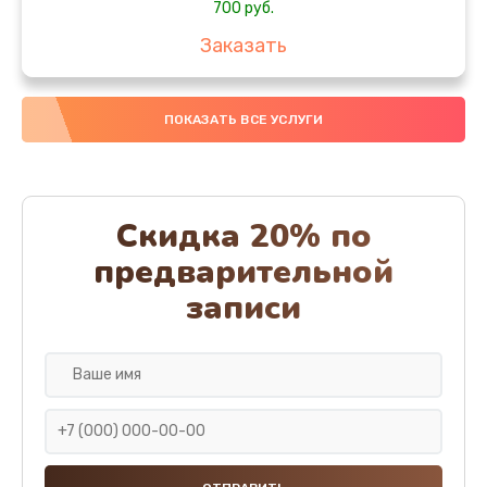
700 руб.
Заказать
Чистка с разбором кофемашины
ПОКАЗАТЬ ВСЕ УСЛУГИ
1050 руб.
Заказать
Ремонт капучинатора
Скидка 20% по
650 руб.
предварительной
Заказать
записи
Ремонт мультиклапана
930 руб.
Заказать
Ремонт микровыключателя