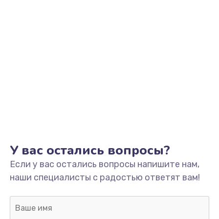
Заказать
Ремонт гидросистемы
1000 руб.
Заказать
Замена трубок
500 руб.
Заказать
Ремонт двигателя кофемолки
У вас остались вопросы?
850 руб.
Если у вас остались вопросы напишите нам,
Заказать
наши специалисты с радостью ответят вам!
Замена термостата
500 руб.