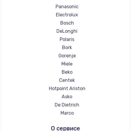
Ремонт кофемашин La Cimbali
Panasonic
Ремонт кофемашин WMF
Electrolux
Ремонт кофемашин Yamaguchi
Bosch
Ремонт кофемашин Nivona
DeLonghi
Ремонт кофемашин Astoria
Polaris
Ремонт кофемашин JVC
Bork
Ремонт кофемашин Ariston
Gorenje
Ремонт кофемашин Grundig
Miele
Ремонт кофемашин ROCKET MOZZAFIATO
Beko
Ремонт кофемашин Vivitek
Centek
Ремонт кофемашин Thomson
Hotpoint Ariston
Ремонт кофемашин Hisense
Asko
Ремонт кофемашин DELTA
De Dietrich
Ремонт кофемашин Tefal
Marco
Ремонт кофемашин Kyvol
Ascaso
О сервисе
Ремонт кофемашин RED solution
Jura