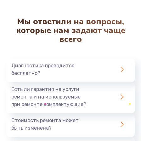
Заказать
Мы ответили на вопросы,
Ремонт ЦЗУ
которые нам задают чаще
750 руб.
всего
Заказать
Чистка от кофейных масел
Диагностика проводится
520 руб.
бесплатно?
Заказать
Есть ли гарантия на услуги
Замена датчиков
ремонта и на используемые
640 руб.
при ремонте комплектующие?
Заказать
Стоимость ремонта может
быть изменена?
Декальцинация
1030 руб.