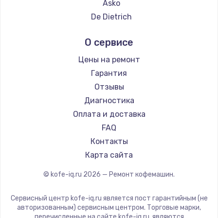
Ремонт кофемашин DELTA
Asko
Ремонт кофемашин Tefal
De Dietrich
Ремонт кофемашин Kyvol
Marco
О сервисе
Ремонт кофемашин RED solution
Ascaso
Ремонт кофемашин Bravilor Bonamat
Jura
Цены на ремонт
Ремонт кофемашин Vard
Olympia
Гарантия
Ремонт кофемашин Tuvio
La Cimbali
Отзывы
Ремонт кофемашин Carrera
WMF
Диагностика
Ремонт кофемашин Supra
Yamaguchi
Оплата и доставка
Nivona
FAQ
Astoria
Контакты
JVC
Карта сайта
Ariston
© kofe-iq.ru
2026
— Ремонт кофемашин.
Grundig
ROCKET MOZZAFIATO
Сервисный центр kofe-iq.ru является пост гарантийным (не
Vivitek
авторизованным) сервисным центром. Торговые марки,
перечисленные на сайте kofe-iq.ru, являются