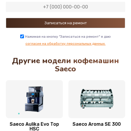
830 руб.
Заказать
Ремонт двигателя кофемолки
980 руб.
Нажимая на кнопку "Записаться на ремонт" я даю
Заказать
согласие на обработку персональных данных.
Другие модели кофемашин
Замена трубок
Saeco
460 руб.
Заказать
Ремонт гидросистемы
900 руб.
Заказать
Saeco Aulika Evo Top
Saeco Aroma SE 300
Декальцинация
HSC