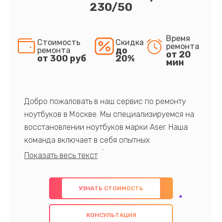
230/50
Время
Стоимость
Скидка
ремонта
до
ремонта
от 20
от 300 руб
20%
мин
Добро пожаловать в наш сервис по ремонту
ноутбуков в Москве. Мы специализируемся на
восстановлении ноутбуков марки Aser. Наша
команда включает в себя опытных
профессионалов с обширными знаниями и
многолетним опытом в данной области. Мы
предлагаем быстрый и качественный ремонт с
УЗНАТЬ СТОИМОСТЬ
использованием оригинальных компонентов, а
также гарантируем качество всех
КОНСУЛЬТАЦИЯ
проведенных работ. Наша цель - предоставить