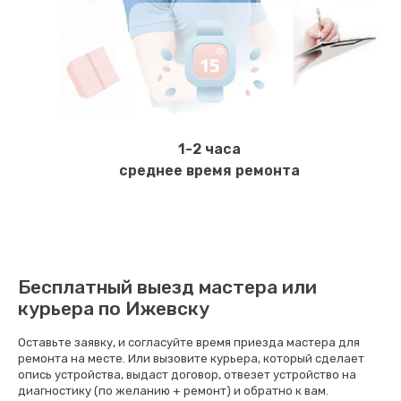
Заказать
Чистка от кофейных масел
550 руб.
Заказать
1-2 часа
Ремонт системной платы
среднее время ремонта
1430 руб.
Заказать
Замена ТЭНа
Бесплатный выезд мастера или
680 руб.
курьера по Ижевску
Заказать
Оставьте заявку, и согласуйте время приезда мастера для
ремонта на месте. Или вызовите курьера, который сделает
Замена фильтра
опись устройства, выдаст договор, отвезет устройство на
диагностику (по желанию + ремонт) и обратно к вам.