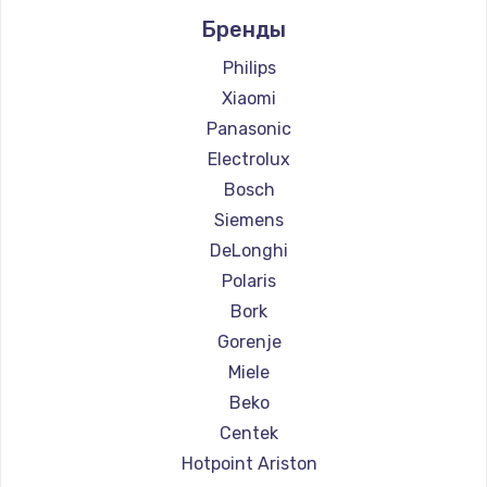
Ремонт кофемашин Marco
Бренды
Ремонт кофемашин Ascaso
Ремонт кофемашин Jura
Philips
Ремонт кофемашин Olympia
Xiaomi
Ремонт кофемашин La Cimbali
Panasonic
Ремонт кофемашин WMF
Electrolux
Ремонт кофемашин Yamaguchi
Bosch
Ремонт кофемашин Nivona
Siemens
Ремонт кофемашин Astoria
DeLonghi
Ремонт кофемашин JVC
Polaris
Ремонт кофемашин Ariston
Bork
Ремонт кофемашин Grundig
Gorenje
Ремонт кофемашин ROCKET MOZZAFIATO
Miele
Ремонт кофемашин Vivitek
Beko
Ремонт кофемашин Thomson
Centek
Ремонт кофемашин Hisense
Hotpoint Ariston