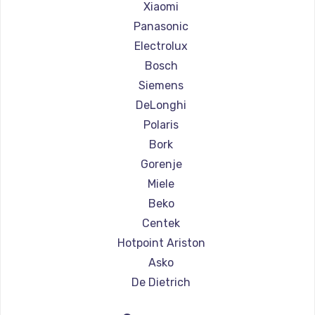
Ремонт кофемашин Olympia
Xiaomi
Ремонт кофемашин Saeco
Panasonic
Ремонт кофемашин La Cimbali
Electrolux
Ремонт кофемашин WMF
Bosch
Ремонт кофемашин Yamaguchi
Siemens
Ремонт кофемашин Nivona
DeLonghi
Ремонт кофемашин Astoria
Polaris
Ремонт кофемашин JVC
Bork
Ремонт кофемашин Ariston
Gorenje
Ремонт кофемашин Grundig
Miele
Ремонт кофемашин ROCKET MOZZAFIATO
Beko
Ремонт кофемашин Vivitek
Centek
Ремонт кофемашин Thomson
Hotpoint Ariston
Ремонт кофемашин Hisense
Asko
Ремонт кофемашин DELTA
De Dietrich
Ремонт кофемашин Tefal
Marco