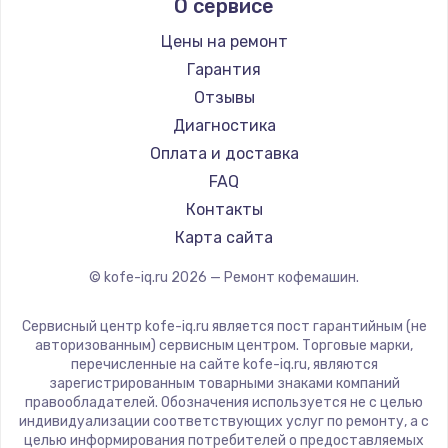
О сервисе
Ремонт кофемашин Kyvol
Ascaso
Ремонт кофемашин RED solution
Jura
Цены на ремонт
Ремонт кофемашин Bravilor Bonamat
Olympia
Гарантия
Ремонт кофемашин Vard
Saeco
Отзывы
Ремонт кофемашин Tuvio
La Cimbali
Диагностика
Ремонт кофемашин Carrera
WMF
Оплата и доставка
Ремонт кофемашин Supra
Yamaguchi
FAQ
Nivona
Контакты
Astoria
Карта сайта
JVC
© kofe-iq.ru
2026
— Ремонт кофемашин.
Ariston
Grundig
Сервисный центр kofe-iq.ru является пост гарантийным (не
ROCKET MOZZAFIATO
авторизованным) сервисным центром. Торговые марки,
перечисленные на сайте kofe-iq.ru, являются
Vivitek
зарегистрированным товарными знаками компаний
Thomson
правообладателей. Обозначения используется не с целью
индивидуализации соответствующих услуг по ремонту, а с
Hisense
целью информирования потребителей о предоставляемых