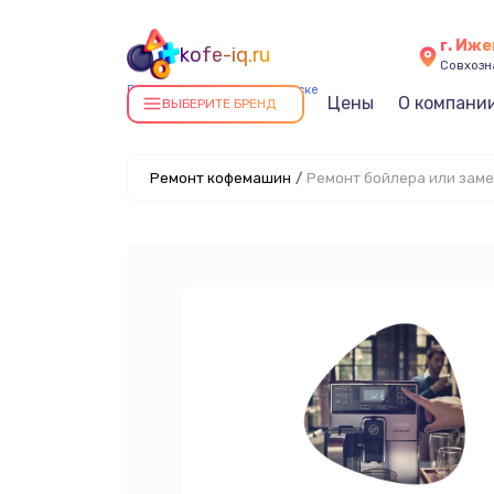
г. Иже
kofe-iq.ru
Совхозна
Ремонт кофемашин в Ижевске
Цены
О компани
ВЫБЕРИТЕ БРЕНД
Ремонт кофемашин
/
Ремонт бойлера или заме