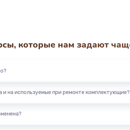
осы, которые нам задают чащ
но?
та и на используемые при ремонте комплектующие?
зменена?