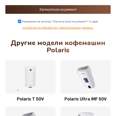
Замена датчика танка воды
1000 руб.
Нажимая на кнопку "Записаться на ремонт" я даю
Заказать
согласие на обработку персональных данных.
Другие модели кофемашин
Замена редуктора в сборе
Polaris
4000 руб.
Заказать
Замена гидросистемы
1000 руб.
Заказать
Polaris T 50V
Polaris Ultra IMF 50V
Замена бака воды
800 руб.