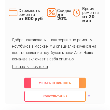
Время
Стоимость
Скидка
ремонта
до
ремонта
от 20
от 800 руб
20%
мин
Добро пожаловать в наш сервис по ремонту
ноутбуков в Москве. Мы специализируемся на
восстановлении ноутбуков марки Aser. Наша
команда включает в себя опытных
профессионалов с обширными знаниями и
многолетним опытом в данной области. Мы
предлагаем быстрый и качественный ремонт с
УЗНАТЬ СТОИМОСТЬ
использованием оригинальных компонентов, а
также гарантируем качество всех
КОНСУЛЬТАЦИЯ
проведенных работ. Наша цель - предоставить
клиентам надежное и профессиональное