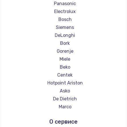
Ремонт кофемашин La Cimbali
Panasonic
Ремонт кофемашин WMF
Electrolux
Ремонт кофемашин Yamaguchi
Bosch
Ремонт кофемашин Nivona
Siemens
Ремонт кофемашин Astoria
DeLonghi
Ремонт кофемашин JVC
Bork
Ремонт кофемашин Ariston
Gorenje
Ремонт кофемашин Grundig
Miele
Ремонт кофемашин ROCKET MOZZAFIATO
Beko
Ремонт кофемашин Vivitek
Centek
Ремонт кофемашин Thomson
Hotpoint Ariston
Ремонт кофемашин Hisense
Asko
Ремонт кофемашин DELTA
De Dietrich
Ремонт кофемашин Tefal
Marco
Ремонт кофемашин Kyvol
Ascaso
О сервисе
Ремонт кофемашин RED solution
Jura