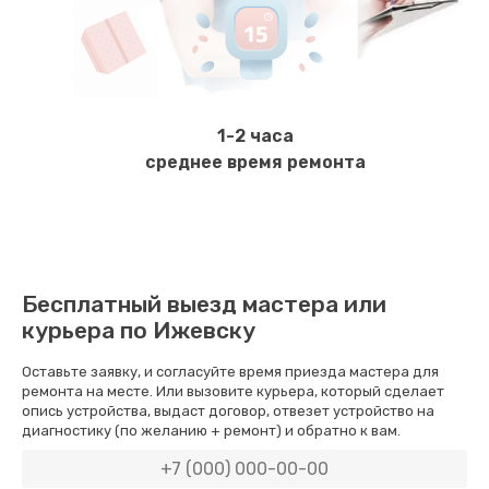
Замена бойлера
1000 руб.
Заказать
1-2 часа
Замена платы логики
среднее время ремонта
1500 руб.
Заказать
Замена заварного механизма
Бесплатный выезд мастера или
1000 руб.
курьера по Ижевску
Заказать
Оставьте заявку, и согласуйте время приезда мастера для
ремонта на месте. Или вызовите курьера, который сделает
Замена двигателя кофемолки
опись устройства, выдаст договор, отвезет устройство на
диагностику (по желанию + ремонт) и обратно к вам.
2500 руб.
Заказать