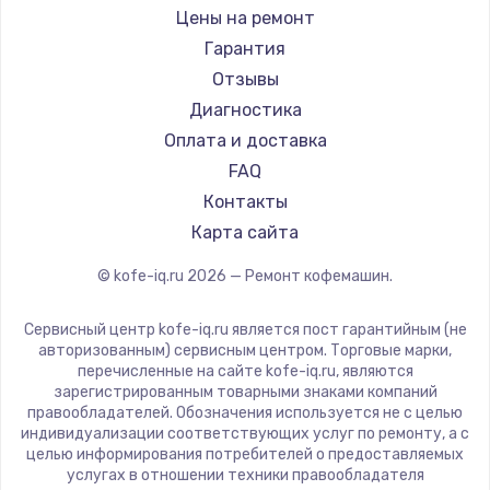
Ремонт кофемашин Bravilor Bonamat
Olympia
Цены на ремонт
Ремонт кофемашин Vard
Saeco
Гарантия
Ремонт кофемашин Tuvio
La Cimbali
Отзывы
Ремонт кофемашин Carrera
WMF
Диагностика
Ремонт кофемашин Supra
Yamaguchi
Оплата и доставка
Nivona
FAQ
Astoria
Контакты
JVC
Карта сайта
Ariston
© kofe-iq.ru
2026
— Ремонт кофемашин.
Grundig
ROCKET MOZZAFIATO
Сервисный центр kofe-iq.ru является пост гарантийным (не
Vivitek
авторизованным) сервисным центром. Торговые марки,
перечисленные на сайте kofe-iq.ru, являются
Thomson
зарегистрированным товарными знаками компаний
Hisense
правообладателей. Обозначения используется не с целью
индивидуализации соответствующих услуг по ремонту, а с
DELTA
целью информирования потребителей о предоставляемых
Tefal
услугах в отношении техники правообладателя