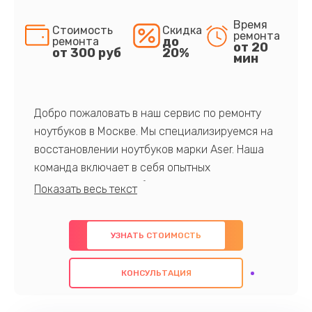
Время
Стоимость
Скидка
ремонта
до
ремонта
от 20
от 300 руб
20%
мин
Добро пожаловать в наш сервис по ремонту
ноутбуков в Москве. Мы специализируемся на
восстановлении ноутбуков марки Aser. Наша
команда включает в себя опытных
профессионалов с обширными знаниями и
многолетним опытом в данной области. Мы
предлагаем быстрый и качественный ремонт с
УЗНАТЬ СТОИМОСТЬ
использованием оригинальных компонентов, а
также гарантируем качество всех
КОНСУЛЬТАЦИЯ
проведенных работ. Наша цель - предоставить
клиентам надежное и профессиональное