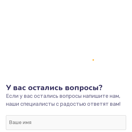
Ремонт электропроводки
820 руб.
Заказать
Замена панели управления
1240 руб.
Заказать
Прошивка
1450 руб.
У вас остались вопросы?
Заказать
Если у вас остались вопросы напишите нам,
наши специалисты с радостью ответят вам!
Ремонт корпуса
1400 руб.
Заказать