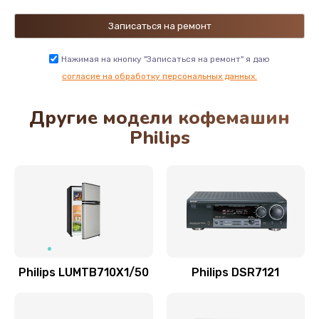
Замена NFC модуля
880 руб.
Нажимая на кнопку "Записаться на ремонт" я даю
Заказать
согласие на обработку персональных данных.
Другие модели кофемашин
Ремонт микросхемы NFC
Philips
1100 руб.
Заказать
Замена разъема наушников
550 руб.
Заказать
Philips LUMTB710X1/50
Philips DSR7121
Ремонт микросхемы управления
1100 руб.