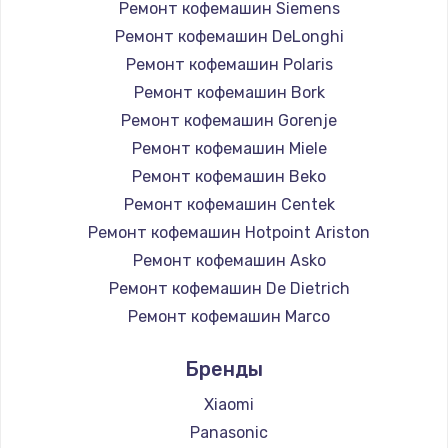
Ремонт кофемашин Siemens
Заказать
Ремонт кофемашин DeLonghi
Ремонт кофемашин Polaris
Замена термодатчика
Ремонт кофемашин Bork
1360 руб.
Ремонт кофемашин Gorenje
Заказать
Ремонт кофемашин Miele
Ремонт кофемашин Beko
Восстановление после попадания влаги
Ремонт кофемашин Centek
960 руб.
Ремонт кофемашин Hotpoint Ariston
Заказать
Ремонт кофемашин Asko
Ремонт кофемашин De Dietrich
Ремонт системы охлаждения
Ремонт кофемашин Marco
900 руб.
Ремонт кофемашин Ascaso
Бренды
Заказать
Ремонт кофемашин Jura
Ремонт кофемашин Olympia
Xiaomi
Ремонт микросхемы Wi-Fi
Ремонт кофемашин Saeco
Panasonic