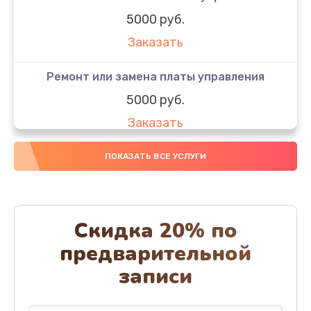
5000 руб.
Заказать
Ремонт или замена платы управления
5000 руб.
Заказать
Ремонт или замена термоблока
ПОКАЗАТЬ ВСЕ УСЛУГИ
5000 руб.
Заказать
Скидка 20% по
Ремонт привода варочного блока
предварительной
4000 руб.
записи
Заказать