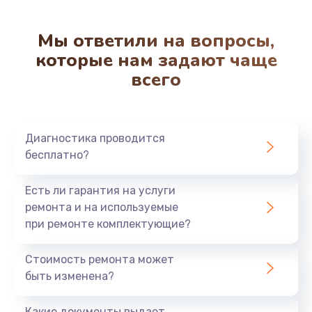
2000 руб.
Мы ответили на вопросы,
Заказать
которые нам задают чаще
Замена вентилятора
всего
970 руб.
Заказать
Диагностика проводится
Замена таймера
бесплатно?
1170 руб.
Есть ли гарантия на услуги
Заказать
ремонта и на используемые
при ремонте комплектующие?
Замена реле
1210 руб.
Стоимость ремонта может
быть изменена?
Заказать
Какие документы выдает