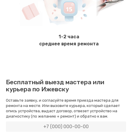
Замена микросхемы зарядки
1100 руб.
Заказать
1-2 часа
Ремонт мембраны
среднее время ремонта
550 руб.
Заказать
Ремонт экрана
Бесплатный выезд мастера или
1100 руб.
курьера по Ижевску
Заказать
Оставьте заявку, и согласуйте время приезда мастера для
ремонта на месте. Или вызовите курьера, который сделает
Замена кнопки питания
опись устройства, выдаст договор, отвезет устройство на
диагностику (по желанию + ремонт) и обратно к вам.
550 руб.
Заказать