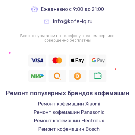
Заказать
Ежедневно с 9:00 до 21:00
Комплексная чистка
info@kofe-iq.ru
500 руб.
Заказать
Все консультации по телефону в нашем сервисе
совершенно бесплатны
Замена дисплея (экрана)
820 руб.
Заказать
Ремонт платы электроники
Ремонт популярных брендов кофемашин
1400 руб.
Ремонт кофемашин Xiaomi
Заказать
Ремонт кофемашин Panasonic
Ремонт кофемашин Electrolux
Заправка фреоном
Ремонт кофемашин Bosch
2150 руб.