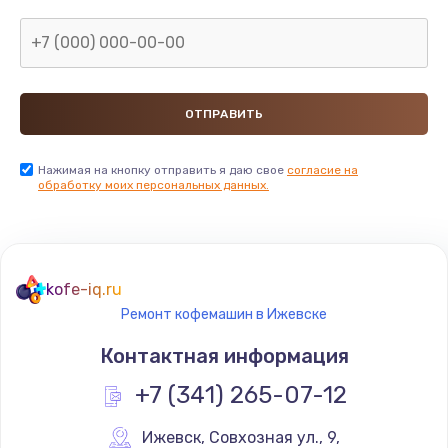
Настройка
600 руб.
Заказать
Ремонт кнопки
Нажимая на кнопку отправить я даю свое
согласие на
550 руб.
обработку моих персональных данных.
Заказать
Замена шнура питания
kofe-iq.ru
370 руб.
Ремонт кофемашин в Ижевске
Заказать
Контактная информация
Замена датчиков
+7 (341) 265-07-12
580 руб.
Ижевск
,
 Совхозная ул., 9,