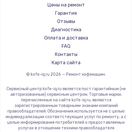
Ремонт кофемашин Bravilor Bonamat
Olympia
Цены на ремонт
500 руб.
Ремонт кофемашин Vard
Saeco
Гарантия
Заказать
Ремонт кофемашин Tuvio
La Cimbali
Отзывы
Ремонт кофемашин Carrera
WMF
Диагностика
Ремонт цепей питания
Ремонт кофемашин Supra
Yamaguchi
Оплата и доставка
2500 руб.
Nivona
FAQ
Заказать
Astoria
Контакты
JVC
Карта сайта
Замена северного моста
Ariston
1500 руб.
© kofe-iq.ru
2026
— Ремонт кофемашин.
Grundig
Заказать
ROCKET MOZZAFIATO
Сервисный центр kofe-iq.ru является пост гарантийным (не
Vivitek
авторизованным) сервисным центром. Торговые марки,
Замена экрана
перечисленные на сайте kofe-iq.ru, являются
Thomson
зарегистрированным товарными знаками компаний
1100 руб.
Hisense
правообладателей. Обозначения используется не с целью
индивидуализации соответствующих услуг по ремонту, а с
Заказать
DELTA
целью информирования потребителей о предоставляемых
Tefal
услугах в отношении техники правообладателя