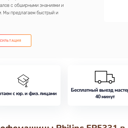
алов с обширными знаниями и
и. Мы предлагаем быстрый и
ем оригинальных компонентов, а также
ых работ. Наша цель - предоставить
ое обслуживание, удовлетворяя их
СУЛЬТАЦИЯ
медлите записаться на ремонт уже
Бесплатный выезд масте
таем с юр. и физ. лицами
40 минут