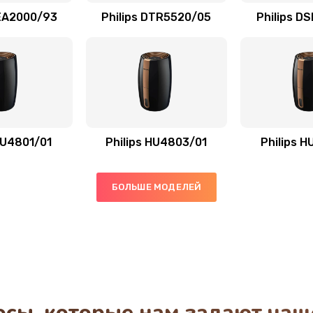
AEA2000/93
Philips DTR5520/05
Philips D
30 мин
3 года
30 мин
3 года
40 мин
1 год
HU4801/01
Philips HU4803/01
Philips 
40 мин
1 год
БОЛЬШЕ МОДЕЛЕЙ
50 мин
3 года
60 мин
3 года
20 мин
1 год
осы, которые нам задают чащ