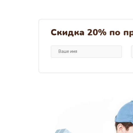
Замена термодатчиков
Замена клапанов
Скидка 20% по п
Замена микропереключателей
Замена микросхемы зарядки
Ремонт мембраны
Ремонт экрана
Замена кнопки питания
Замена NFC модуля