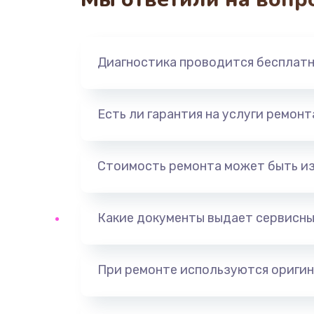
Замена панели управления
Прошивка
Диагностика проводится бесплат
Ремонт корпуса
Есть ли гарантия на услуги ремон
Настройка
Ремонт кнопки
Стоимость ремонта может быть и
Замена шнура питания
Какие документы выдает сервисны
Замена датчиков
При ремонте используются оригин
Комплексная чистка