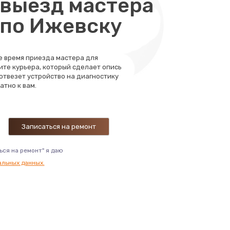
выезд мастера
1100 руб.
 по Ижевску
Заказать
550 руб.
Заказать
те время приезда мастера для
ите курьера, который сделает опись
1100 руб.
 отвезет устройство на диагностику
Заказать
атно к вам.
1100 руб.
Заказать
1100 руб.
Заказать
ься на ремонт" я даю
альных данных.
2000 руб.
Заказать
2000 руб.
Заказать
1000 руб.
Заказать