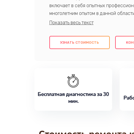
включает в себя опытных профессион
многолетним опытом в данной област
качественный ремонт с использовани
гарантируем качество всех проведенн
клиентам надежное и профессиональн
УЗНАТЬ СТОИМОСТЬ
КОН
потребности наилучшим образом. Не 
сейчас!
Бесплатная диагностика за 30
Рабо
мин.