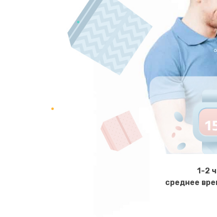
Ремонт микросхемы NFC
Замена разъема наушников
Ремонт микросхемы управления
Замена микросхемы управления
Замена микросхемы NFC
Ремонт или замена флоуметра
1-2 
среднее вре
Замена сальников
Замена переходников