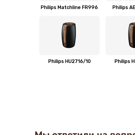
Philips Matchline FR996
Philips 
Замена таймера
Замена реле
Замена нагревателя испарителя
Philips HU2716/10
Philips 
Замена мотор-компрессора
Замена термостата
Ремонт капиллярной трубки
Ремонт электропроводки
Мы ответили на вопр