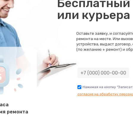
Бесплатный 
30 мин
3 года
или курьера
50 мин
2 года
Оставьте заявку, и согласуй
ремонта на месте. Или вызов
60 мин
1 год
устройства, выдаст договор,
(по желанию + ремонт) и обр
60 мин
2 года
30 мин
3 года
Нажимая на кнопку "Записат
согласие на обработку персон
50 мин
1 год
часа
мя ремонта
30 мин
3 года
50 мин
2 года