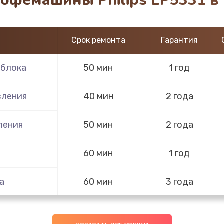
кофемашины Philips EP5331 в
Срок ремонта
Гарантия
 блока
50 мин
1 год
вления
40 мин
2 года
ления
50 мин
2 года
60 мин
1 год
а
60 мин
3 года
30 мин
3 года