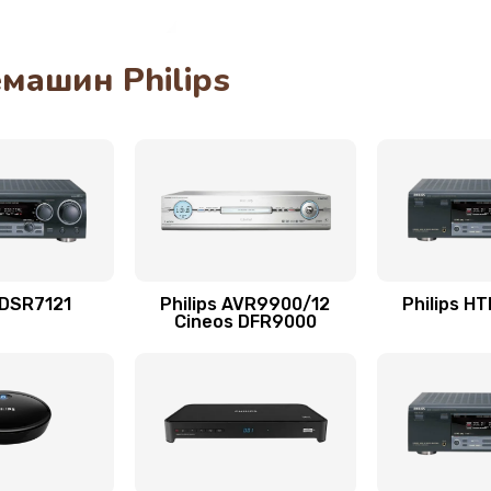
60 мин
1 год
машин Philips
30 мин
1 год
20 мин
3 года
ана
40 мин
2 года
40 мин
1 год
 DSR7121
Philips AVR9900/12
Philips H
Cineos DFR9000
50 мин
2 года
30 мин
1 год
50 мин
3 года