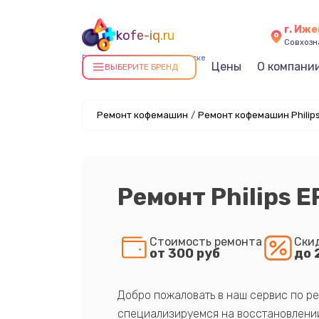
г. Иже
kofe-iq.ru
Совхозна
Ремонт кофемашин в Ижевске
Цены
О компани
ВЫБЕРИТЕ БРЕНД
Ремонт кофемашин
/
Ремонт кофемашин Philip
Ремонт Philips 
Стоимость ремонта
Ски
от 300 руб
до 
Добро пожаловать в наш сервис по ре
специализируемся на восстановлении