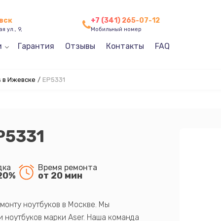
вск
+7 (341) 265-07-12
я ул., 9,
Мобильный номер
и
Гарантия
Отзывы
Контакты
FAQ
s в Ижевске
/
EP5331
EP5331
дка
Время ремонта
20%
от 20 мин
монту ноутбуков в Москве. Мы
 ноутбуков марки Aser. Наша команда