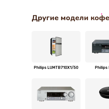
Замена уплотнительных колец
Другие модели кофе
Замена помпы
Ремонт гидросистемы
Замена электромагнитного клап
Ремонт разъема SIM-карты
Philips LUMTB710X1/50
Philips
Замена GPS модуля
Устранение ошибок
Замена вентилятора