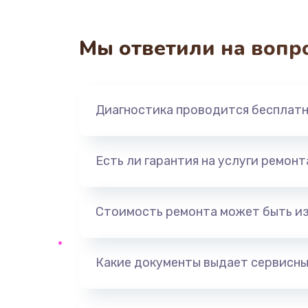
Ремонт электропроводки
Мы ответили на вопр
Замена панели управления
Прошивка
Диагностика проводится бесплат
Ремонт корпуса
Есть ли гарантия на услуги ремон
Настройка
Ремонт кнопки
Стоимость ремонта может быть и
Замена шнура питания
Какие документы выдает сервисны
Замена датчиков