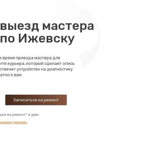
880 руб.
Заказать
выезд мастера
1100 руб.
 по Ижевску
Заказать
550 руб.
Заказать
те время приезда мастера для
ите курьера, который сделает опись
1100 руб.
 отвезет устройство на диагностику
Заказать
атно к вам.
1100 руб.
Заказать
1100 руб.
Заказать
ься на ремонт" я даю
альных данных.
2000 руб.
Заказать