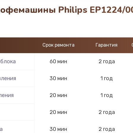
офемашины Philips EP1224/00
Срок ремонта
Гарантия
 блока
60 мин
2 года
вления
30 мин
1 год
ления
20 мин
1 год
20 мин
2 года
а
30 мин
2 года