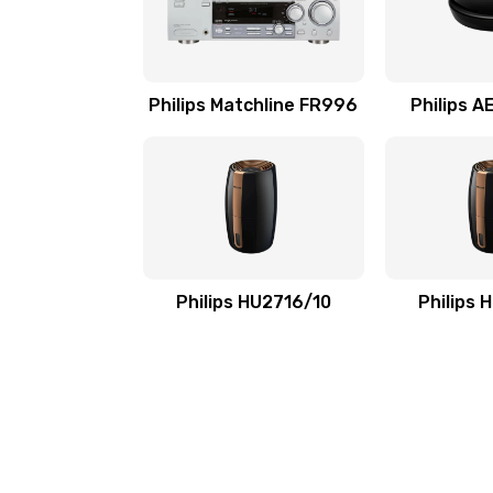
Устранение ошибок
Замена вентилятора
Philips Matchline FR996
Philips 
Замена таймера
Замена реле
Замена нагревателя испарителя
Philips HU2716/10
Philips 
Замена мотор-компрессора
Замена термостата
Ремонт капиллярной трубки