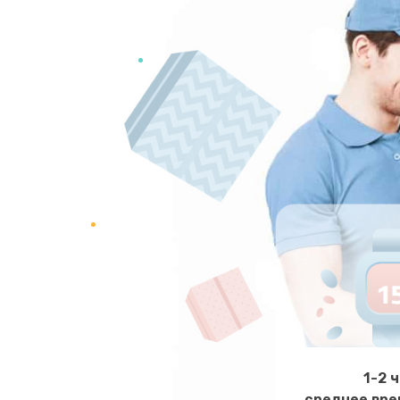
Замена NFC модуля
Ремонт микросхемы NFC
Замена разъема наушников
Ремонт микросхемы управления
Замена микросхемы управления
Замена микросхемы NFC
Ремонт или замена флоуметра
1-2 
среднее вре