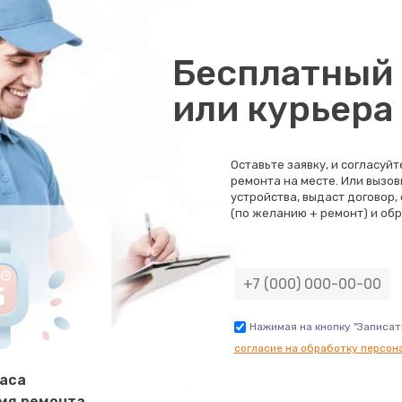
60 мин
3 года
Бесплатный 
50 мин
1 год
или курьера
60 мин
2 года
Оставьте заявку, и согласуй
ремонта на месте. Или вызов
40 мин
1 год
устройства, выдаст договор,
(по желанию + ремонт) и обр
30 мин
2 года
30 мин
3 года
Нажимая на кнопку "Записат
согласие на обработку персон
30 мин
2 года
часа
мя ремонта