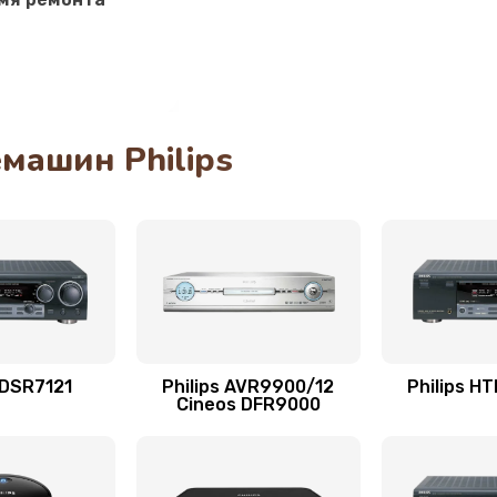
30 мин
3 года
60 мин
1 год
40 мин
3 года
машин Philips
20 мин
2 года
40 мин
1 год
ана
40 мин
2 года
40 мин
2 года
 DSR7121
Philips AVR9900/12
Philips H
Cineos DFR9000
20 мин
1 год