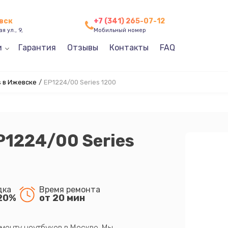
вск
+7 (341) 265-07-12
я ул., 9,
Мобильный номер
и
Гарантия
Отзывы
Контакты
FAQ
s в Ижевске
/
EP1224/00 Series 1200
P1224/00 Series
дка
Время ремонта
20%
от 20 мин
монту ноутбуков в Москве. Мы