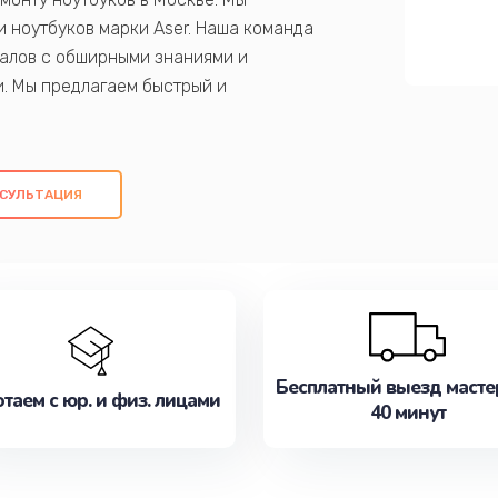
 ноутбуков марки Aser. Наша команда
алов с обширными знаниями и
и. Мы предлагаем быстрый и
ем оригинальных компонентов, а также
ых работ. Наша цель - предоставить
ое обслуживание, удовлетворяя их
СУЛЬТАЦИЯ
медлите записаться на ремонт уже
Бесплатный выезд масте
таем с юр. и физ. лицами
40 минут