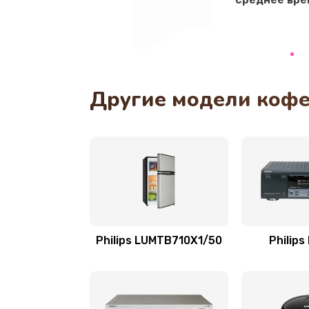
Замена сальников
Замена переходников
Замена уплотнительных колец
Другие модели кофе
Замена помпы
Ремонт гидросистемы
Замена электромагнитного клап
Ремонт разъема SIM-карты
Philips LUMTB710X1/50
Philips
Замена GPS модуля