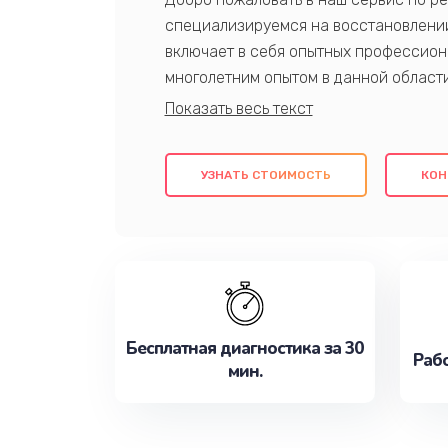
специализируемся на восстановлении
включает в себя опытных профессион
многолетним опытом в данной област
качественный ремонт с использовани
гарантируем качество всех проведенн
клиентам надежное и профессиональн
УЗНАТЬ СТОИМОСТЬ
КОН
потребности наилучшим образом. Не 
сейчас!
Бесплатная диагностика за 30
Рабо
мин.