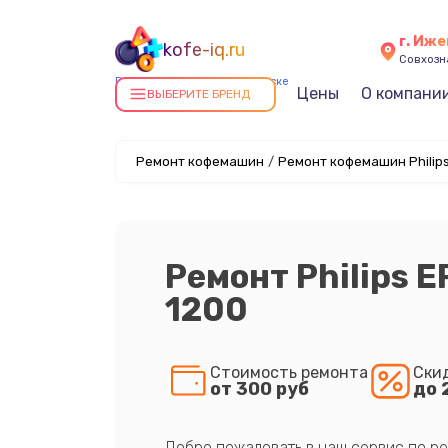
г. Иже
kofe-iq.ru
Совхозна
Ремонт кофемашин в Ижевске
Цены
О компани
ВЫБЕРИТЕ БРЕНД
Ремонт кофемашин
/
Ремонт кофемашин Philip
Ремонт Philips E
1200
Стоимость ремонта
Ски
от 300 руб
до 
Добро пожаловать в наш сервис по ре