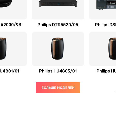
50 мин
2 года
20 мин
3 года
AEA2000/93
Philips DTR5520/05
Philips D
50 мин
1 год
60 мин
2 года
20 мин
1 год
HU4801/01
Philips HU4803/01
Philips 
20 мин
1 год
БОЛЬШЕ МОДЕЛЕЙ
40 мин
2 года
60 мин
2 года