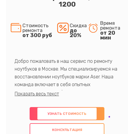
1200
Время
Стоимость
Скидка
ремонта
до
ремонта
от 20
от 300 руб
20%
мин
Добро пожаловать в наш сервис по ремонту
ноутбуков в Москве. Мы специализируемся на
восстановлении ноутбуков марки Aser. Наша
команда включает в себя опытных
профессионалов с обширными знаниями и
многолетним опытом в данной области. Мы
предлагаем быстрый и качественный ремонт с
УЗНАТЬ СТОИМОСТЬ
использованием оригинальных компонентов, а
также гарантируем качество всех
КОНСУЛЬТАЦИЯ
проведенных работ. Наша цель - предоставить