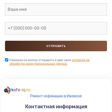
1400 руб.
Заказать
Настройка
600 руб.
Заказать
Ремонт кнопки
Нажимая на кнопку отправить я даю свое
согласие на
550 руб.
обработку моих персональных данных.
Заказать
Замена шнура питания
kofe-iq.ru
370 руб.
Ремонт кофемашин в Ижевске
Заказать
Контактная информация