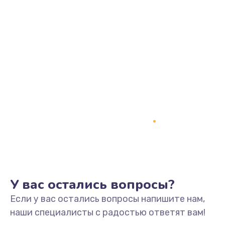
3390 руб.
Заказать
Ремонт электропроводки
820 руб.
Заказать
Замена панели управления
1240 руб.
Заказать
Прошивка
1450 руб.
У вас остались вопросы?
Заказать
Если у вас остались вопросы напишите нам,
наши специалисты с радостью ответят вам!
Ремонт корпуса