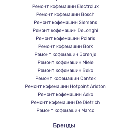
Ремонт кофемашин Electrolux
Заправка фреоном
Ремонт кофемашин Bosch
2150 руб.
Ремонт кофемашин Siemens
Заказать
Ремонт кофемашин DeLonghi
Ремонт кофемашин Polaris
Замена термодатчика
Ремонт кофемашин Bork
1360 руб.
Ремонт кофемашин Gorenje
Заказать
Ремонт кофемашин Miele
Ремонт кофемашин Beko
Восстановление после попадания влаги
Ремонт кофемашин Centek
960 руб.
Ремонт кофемашин Hotpoint Ariston
Заказать
Ремонт кофемашин Asko
Ремонт кофемашин De Dietrich
Ремонт системы охлаждения
Ремонт кофемашин Marco
900 руб.
Ремонт кофемашин Ascaso
Бренды
Заказать
Ремонт кофемашин Jura