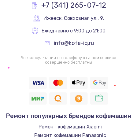
Замена датчиков
+7 (341) 265-07-12
580 руб.
Ижевск
,
 Совхозная ул., 9,
Заказать
Ежедневно с 9:00 до 21:00
Комплексная чистка
info@kofe-iq.ru
500 руб.
Заказать
Все консультации по телефону в нашем сервисе
совершенно бесплатны
Замена дисплея (экрана)
820 руб.
Заказать
Ремонт платы электроники
Ремонт популярных брендов кофемашин
1400 руб.
Ремонт кофемашин Xiaomi
Заказать
Ремонт кофемашин Panasonic