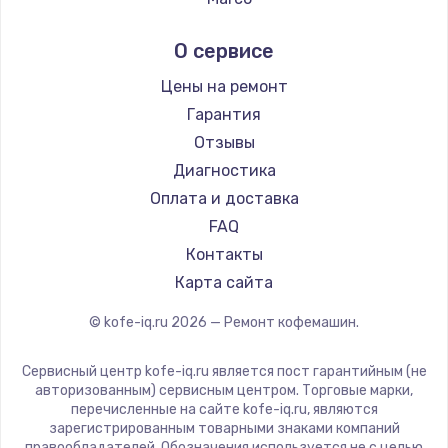
Заказать
Ремонт кофемашин Kyvol
Ascaso
О сервисе
Ремонт кофемашин RED solution
Jura
Замена жесткого диска
Ремонт кофемашин Bravilor Bonamat
Olympia
Цены на ремонт
500 руб.
Ремонт кофемашин Vard
Saeco
Гарантия
Заказать
Ремонт кофемашин Tuvio
La Cimbali
Отзывы
Ремонт кофемашин Carrera
WMF
Диагностика
Ремонт цепей питания
Ремонт кофемашин Supra
Yamaguchi
Оплата и доставка
2500 руб.
Nivona
FAQ
Заказать
Astoria
Контакты
JVC
Карта сайта
Замена северного моста
Ariston
1500 руб.
© kofe-iq.ru
2026
— Ремонт кофемашин.
Grundig
Заказать
ROCKET MOZZAFIATO
Сервисный центр kofe-iq.ru является пост гарантийным (не
Vivitek
авторизованным) сервисным центром. Торговые марки,
Замена экрана
перечисленные на сайте kofe-iq.ru, являются
Thomson
зарегистрированным товарными знаками компаний
1100 руб.
Hisense
правообладателей. Обозначения используется не с целью