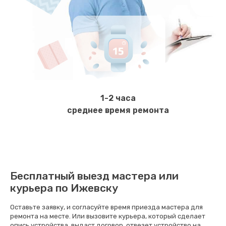
2000 руб.
Заказать
Замена микросхемы зарядки
1100 руб.
Заказать
1-2 часа
Ремонт мембраны
среднее время ремонта
550 руб.
Заказать
Ремонт экрана
Бесплатный выезд мастера или
1100 руб.
курьера по Ижевску
Заказать
Оставьте заявку, и согласуйте время приезда мастера для
ремонта на месте. Или вызовите курьера, который сделает
Замена кнопки питания
опись устройства, выдаст договор, отвезет устройство на