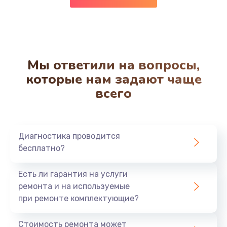
Заказать
Устранение ошибок
2000 руб.
Мы ответили на вопросы,
Заказать
которые нам задают чаще
Замена вентилятора
всего
970 руб.
Заказать
Диагностика проводится
Замена таймера
бесплатно?
1170 руб.
Есть ли гарантия на услуги
Заказать
ремонта и на используемые
при ремонте комплектующие?
Замена реле
1210 руб.
Стоимость ремонта может