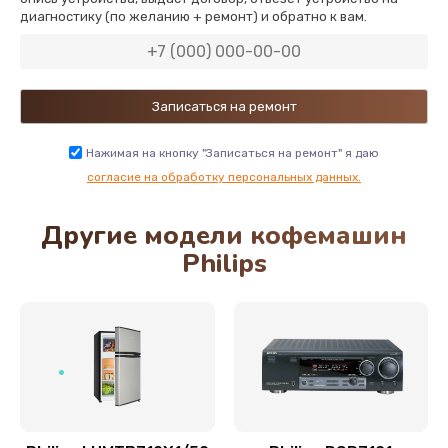
диагностику (по желанию + ремонт) и обратно к вам.
550 руб.
Заказать
Замена NFC модуля
880 руб.
Нажимая на кнопку "Записаться на ремонт" я даю
Заказать
согласие на обработку персональных данных.
Другие модели кофемашин
Ремонт микросхемы NFC
Philips
1100 руб.
Заказать
Замена разъема наушников
550 руб.
Заказать