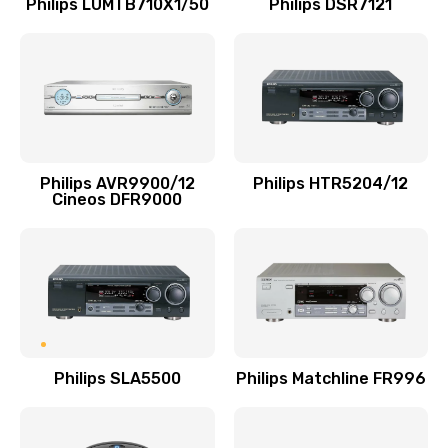
Philips LUMTB710X1/50
Philips DSR7121
Ремонт микросхемы управления
1100 руб.
Заказать
Замена микросхемы управления
1100 руб.
Philips AVR9900/12
Philips HTR5204/12
Заказать
Cineos DFR9000
Замена микросхемы NFC
1100 руб.
Заказать
Ремонт или замена флоуметра
Philips SLA5500
Philips Matchline FR996
2000 руб.
Заказать