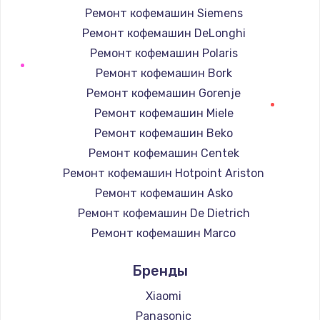
Заказать
Ремонт кофемашин Siemens
Ремонт кофемашин DeLonghi
Ремонт капиллярной трубки
Ремонт кофемашин Polaris
3390 руб.
Ремонт кофемашин Bork
Заказать
Ремонт кофемашин Gorenje
Ремонт кофемашин Miele
Ремонт электропроводки
Ремонт кофемашин Beko
820 руб.
Ремонт кофемашин Centek
Заказать
Ремонт кофемашин Hotpoint Ariston
Ремонт кофемашин Asko
Замена панели управления
Ремонт кофемашин De Dietrich
1240 руб.
Ремонт кофемашин Marco
Заказать
Ремонт кофемашин Ascaso
Бренды
Ремонт кофемашин Jura
Прошивка
Ремонт кофемашин Olympia
Xiaomi
1450 руб.
Ремонт кофемашин Saeco
Panasonic