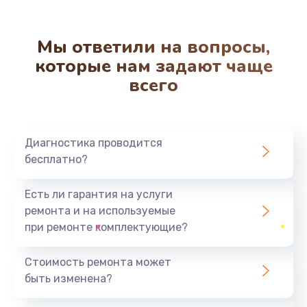
Заказать
Мы ответили на вопросы,
Замена разъема наушников
которые нам задают чаще
550 руб.
всего
Заказать
Ремонт микросхемы управления
Диагностика проводится
1100 руб.
бесплатно?
Заказать
Есть ли гарантия на услуги
Замена микросхемы управления
ремонта и на используемые
1100 руб.
при ремонте комплектующие?
Заказать
Стоимость ремонта может
быть изменена?
Замена микросхемы NFC
1100 руб.