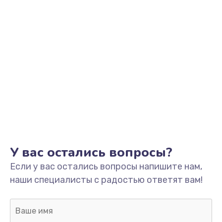
Заказать
Замена помпы
3000 руб.
Заказать
Ремонт гидросистемы
3000 руб.
Заказать
Замена электромагнитного клапана
У вас остались вопросы?
2000 руб.
Если у вас остались вопросы напишите нам,
Заказать
наши специалисты с радостью ответят вам!
Ремонт разъема SIM-карты
880 руб.