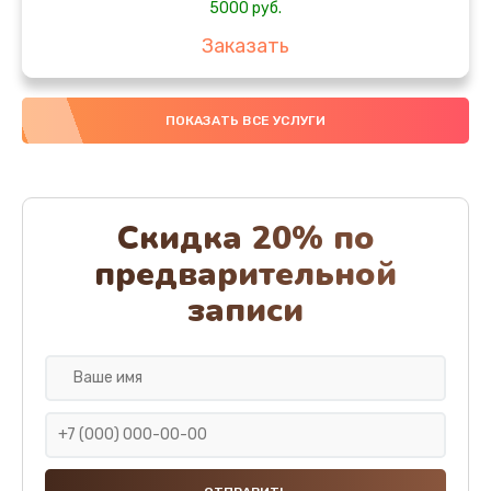
5000 руб.
Заказать
Ремонт или замена термоблока
ПОКАЗАТЬ ВСЕ УСЛУГИ
5000 руб.
Заказать
Ремонт привода варочного блока
Скидка 20% по
4000 руб.
предварительной
Заказать
записи
Чистка устройства
3000 руб.
Заказать
Замена термодатчиков