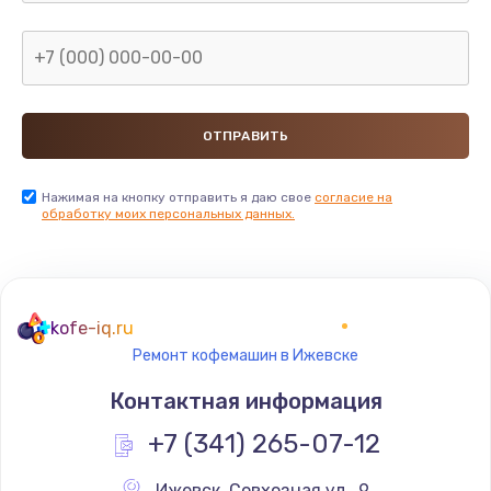
Заказать
Замена GPS модуля
880 руб.
Заказать
Устранение ошибок
Нажимая на кнопку отправить я даю свое
согласие на
обработку моих персональных данных.
2000 руб.
Заказать
Замена вентилятора
kofe-iq.ru
970 руб.
Ремонт кофемашин в Ижевске
Заказать
Контактная информация
Замена таймера
+7 (341) 265-07-12
1170 руб.
Ижевск
,
 Совхозная ул., 9,