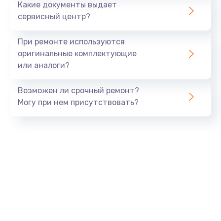
Какие документы выдает
Заказать
сервисный центр?
Ремонт или замена флоуметра
При ремонте используются
2000 руб.
оригинальные комплектующие
или аналоги?
Заказать
Возможен ли срочный ремонт?
Замена сальников
Могу при нем присутствовать?
2000 руб.
Заказать
Замена переходников
1000 руб.
Заказать
Замена уплотнительных колец
2000 руб.