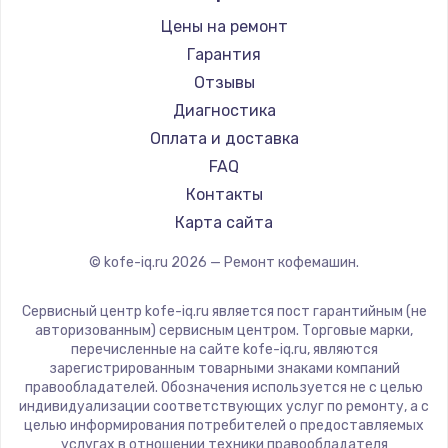
Заказать
Ремонт кофемашин Bravilor Bonamat
Olympia
Цены на ремонт
Ремонт кофемашин Vard
Замена датчиков
Saeco
Гарантия
Ремонт кофемашин Tuvio
580 руб.
La Cimbali
Отзывы
Ремонт кофемашин Carrera
WMF
Диагностика
Заказать
Ремонт кофемашин Supra
Yamaguchi
Оплата и доставка
Комплексная чистка
Nivona
FAQ
500 руб.
Astoria
Контакты
JVC
Заказать
Карта сайта
Ariston
© kofe-iq.ru
2026
— Ремонт кофемашин.
Замена дисплея (экрана)
Grundig
820 руб.
ROCKET MOZZAFIATO
Сервисный центр kofe-iq.ru является пост гарантийным (не
Vivitek
авторизованным) сервисным центром. Торговые марки,
Заказать
перечисленные на сайте kofe-iq.ru, являются
Thomson
зарегистрированным товарными знаками компаний
Ремонт платы электроники
Hisense
правообладателей. Обозначения используется не с целью
индивидуализации соответствующих услуг по ремонту, а с
1400 руб.
DELTA
целью информирования потребителей о предоставляемых
Tefal
Заказать
услугах в отношении техники правообладателя