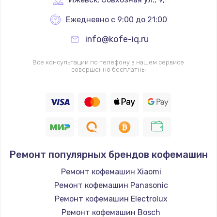
Заказать
Ежедневно с 9:00 до 21:00
Замена реле
info@kofe-iq.ru
1210 руб.
Заказать
Все консультации по телефону в нашем сервисе
совершенно бесплатны
Замена нагревателя испарителя
1020 руб.
Заказать
Замена мотор-компрессора
1190 руб.
Ремонт популярных брендов кофемашин
Заказать
Ремонт кофемашин Xiaomi
Ремонт кофемашин Panasonic
Замена термостата
Ремонт кофемашин Electrolux
1350 руб.
Ремонт кофемашин Bosch