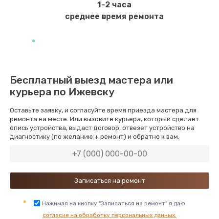
1-2 часа
Заказать
среднее время ремонта
Ремонт экрана
1100 руб.
Заказать
Бесплатный выезд мастера или
курьера по Ижевску
Замена кнопки питания
550 руб.
Оставьте заявку, и согласуйте время приезда мастера для
ремонта на месте. Или вызовите курьера, который сделает
Заказать
опись устройства, выдаст договор, отвезет устройство на
диагностику (по желанию + ремонт) и обратно к вам.
Замена NFC модуля
880 руб.
Заказать
Ремонт микросхемы NFC
Нажимая на кнопку "Записаться на ремонт" я даю
согласие на обработку персональных данных.
1100 руб.