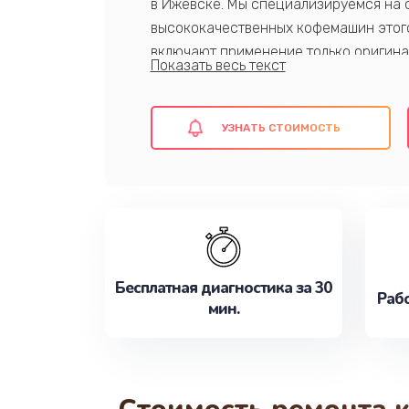
в Ижевске. Мы специализируемся на 
высококачественных кофемашин этог
включают применение только оригина
диагностику и ремонт, а также гаран
Доверьте свою кофемашину професси
УЗНАТЬ СТОИМОСТЬ
кофе дома или в офисе! в уюте вашего
Бесплатная диагностика за 30
Рабо
мин.