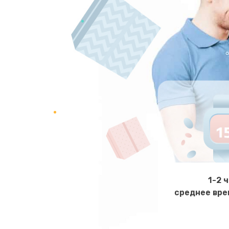
Ремонт датчика воды
Замена клапана термоблока
Ремонт термостата
Ремонт клапана термоблока
Замена трубок гидравлики
Очистка засора
1-2 
среднее вре
Ремонт двигателя кофемолки
Ремонт жерновов