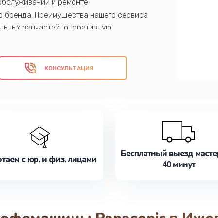
обслуживании и ремонте
о бренда. Преимущества нашего сервиса
льных запчастей, оперативную
тию на все выполненные работы.
оналам и наслаждайтесь ароматным
КОНСУЛЬТАЦИЯ
 дома или офиса!
Бесплатный выезд масте
таем с юр. и физ. лицами
40 минут