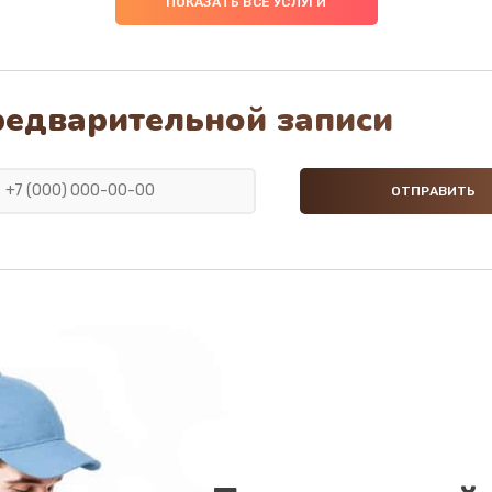
ПОКАЗАТЬ ВСЕ УСЛУГИ
20 мин
3 года
onic
30 мин
3 года
редварительной записи
sonic
20 мин
2 года
ока
30 мин
3 года
20 мин
2 года
30 мин
1 год
50 мин
2 года
sonic
60 мин
1 год