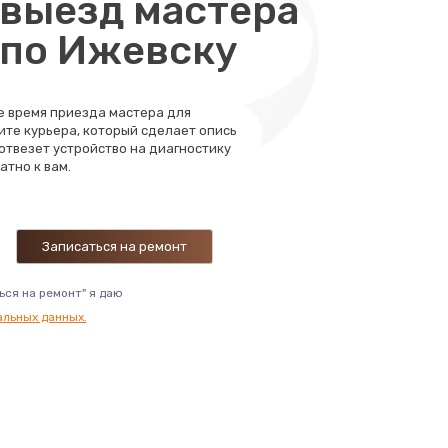
выезд мастера
1900 руб.
 по Ижевску
Заказать
1800 руб.
Заказать
те время приезда мастера для
ите курьера, который сделает опись
1600 руб.
 отвезет устройство на диагностику
Заказать
атно к вам.
800 руб.
Заказать
850 руб.
Заказать
ься на ремонт" я даю
альных данных.
1000 руб.
Заказать
1000 руб.
Заказать
1000 руб.
Заказать