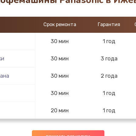
кофемашины Panasonic в Иже
Срок ремонта
Гарантия
30 мин
1 год
ки
30 мин
3 года
ана
30 мин
2 года
30 мин
1 год
20 мин
1 год
50 мин
3 года