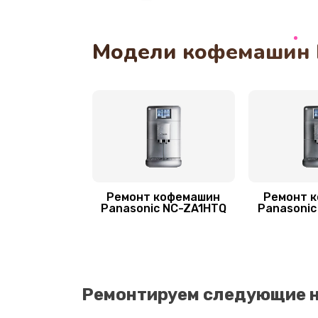
Замена колец кофемашины Panas
Модели кофемашин P
Замена скобок
Замена прокладок
Замена пластмассовых элемент
корпуса
Ремонт кофемашин
Ремонт 
Panasonic NC-ZA1HTQ
Panasonic
Замена панелей
Замена двигателя кофемолки
Ремонтируем следующие 
Чистка дренажа