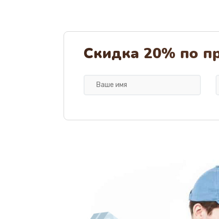
Замена жерновов
Ремонт ТЭНа кофемашины Panas
Скидка 20% по п
Ремонт помпы кофемашины Pana
Полный ремонт заварочного бл
Ремонт блока помола
Замена мультиклапана
Ремонт платы управления
Перепрошивка кофемашины Pana