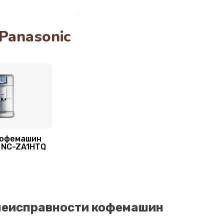
onic
40 мин
1 год
anasonic
40 мин
1 год
20 мин
1 год
ов
60 мин
1 год
кофемашин
 NC-ZA1HTQ
60 мин
2 года
20 мин
3 года
неисправности кофемашин
30 мин
3 года