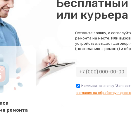
Бесплатный 
50 мин
1 год
или курьера
40 мин
1 год
Оставьте заявку, и согласуй
ремонта на месте. Или вызов
20 мин
1 год
устройства, выдаст договор,
(по желанию + ремонт) и обр
50 мин
3 года
60 мин
2 года
Нажимая на кнопку "Записат
согласие на обработку персон
60 мин
3 года
часа
мя ремонта
20 мин
3 года
20 мин
2 года