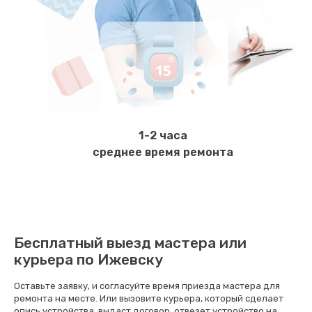
600 руб.
Заказать
Замена ТЭНа
800 руб.
Заказать
1-2 часа
Ремонт гидросистемы
среднее время ремонта
900 руб.
Заказать
Ремонт кофемолки
Бесплатный выезд мастера или
820 руб.
курьера по Ижевску
Заказать
Оставьте заявку, и согласуйте время приезда мастера для
ремонта на месте. Или вызовите курьера, который сделает
Комплексная профилактика
опись устройства, выдаст договор, отвезет устройство на