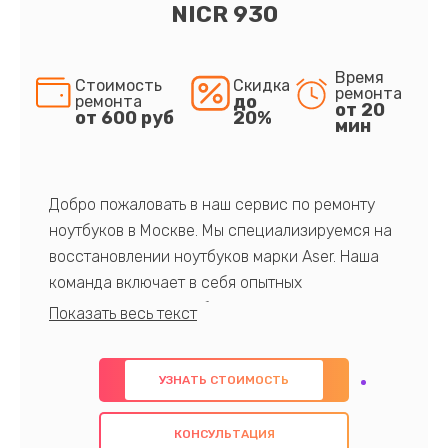
NICR 930
Время
Стоимость
Скидка
ремонта
до
ремонта
от 20
от 600 руб
20%
мин
Добро пожаловать в наш сервис по ремонту
ноутбуков в Москве. Мы специализируемся на
восстановлении ноутбуков марки Aser. Наша
команда включает в себя опытных
профессионалов с обширными знаниями и
многолетним опытом в данной области. Мы
предлагаем быстрый и качественный ремонт с
УЗНАТЬ СТОИМОСТЬ
использованием оригинальных компонентов, а
также гарантируем качество всех
КОНСУЛЬТАЦИЯ
проведенных работ. Наша цель - предоставить