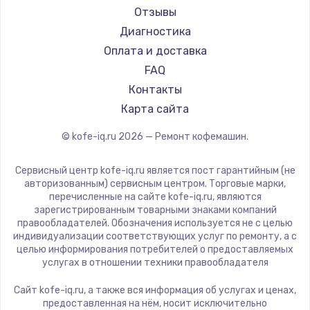
Ремонт кофемашин Tuvio
Saeco
Отзывы
Ремонт кофемашин Carrera
La Cimbali
Диагностика
Ремонт кофемашин Supra
WMF
Оплата и доставка
Yamaguchi
FAQ
Astoria
Контакты
JVC
Карта сайта
Ariston
© kofe-iq.ru
2026
— Ремонт кофемашин.
Grundig
ROCKET MOZZAFIATO
Сервисный центр kofe-iq.ru является пост гарантийным (не
Vivitek
авторизованным) сервисным центром. Торговые марки,
перечисленные на сайте kofe-iq.ru, являются
Thomson
зарегистрированным товарными знаками компаний
Hisense
правообладателей. Обозначения используется не с целью
индивидуализации соответствующих услуг по ремонту, а с
DELTA
целью информирования потребителей о предоставляемых
Tefal
услугах в отношении техники правообладателя
Kyvol
Сайт kofe-iq.ru, а также вся информация об услугах и ценах,
RED solution
предоставленная на нём, носит исключительно