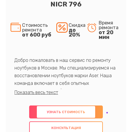
NICR 796
Время
Стоимость
Скидка
ремонта
до
ремонта
от 20
от 600 руб
20%
мин
Добро пожаловать в наш сервис по ремонту
ноутбуков в Москве. Мы специализируемся на
восстановлении ноутбуков марки Aser. Наша
команда включает в себя опытных
профессионалов с обширными знаниями и
многолетним опытом в данной области. Мы
предлагаем быстрый и качественный ремонт с
УЗНАТЬ СТОИМОСТЬ
использованием оригинальных компонентов, а
также гарантируем качество всех
КОНСУЛЬТАЦИЯ
проведенных работ. Наша цель - предоставить