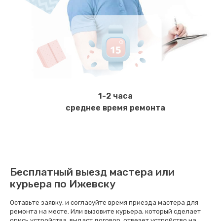
600 руб.
Заказать
Замена ТЭНа
800 руб.
Заказать
1-2 часа
Ремонт гидросистемы
среднее время ремонта
900 руб.
Заказать
Ремонт кофемолки
Бесплатный выезд мастера или
820 руб.
курьера по Ижевску
Заказать
Оставьте заявку, и согласуйте время приезда мастера для
ремонта на месте. Или вызовите курьера, который сделает
Комплексная профилактика
опись устройства, выдаст договор, отвезет устройство на