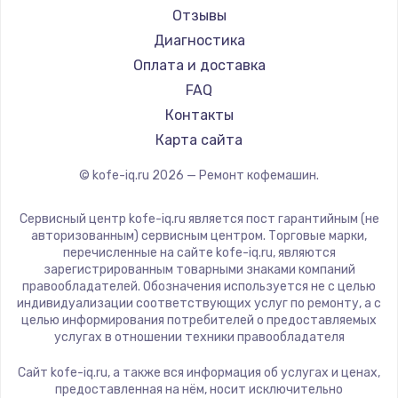
Ремонт кофемашин Tuvio
Saeco
Отзывы
Ремонт кофемашин Carrera
La Cimbali
Диагностика
Ремонт кофемашин Supra
WMF
Оплата и доставка
Yamaguchi
FAQ
Astoria
Контакты
JVC
Карта сайта
Ariston
© kofe-iq.ru
2026
— Ремонт кофемашин.
Grundig
ROCKET MOZZAFIATO
Сервисный центр kofe-iq.ru является пост гарантийным (не
Vivitek
авторизованным) сервисным центром. Торговые марки,
перечисленные на сайте kofe-iq.ru, являются
Thomson
зарегистрированным товарными знаками компаний
Hisense
правообладателей. Обозначения используется не с целью
индивидуализации соответствующих услуг по ремонту, а с
DELTA
целью информирования потребителей о предоставляемых
Tefal
услугах в отношении техники правообладателя
Kyvol
Сайт kofe-iq.ru, а также вся информация об услугах и ценах,
RED solution
предоставленная на нём, носит исключительно