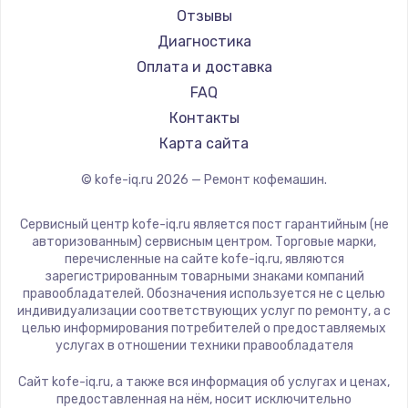
Ремонт кофемашин Tuvio
Saeco
Отзывы
Ремонт кофемашин Carrera
La Cimbali
Диагностика
Ремонт кофемашин Supra
WMF
Оплата и доставка
Yamaguchi
FAQ
Astoria
Контакты
JVC
Карта сайта
Ariston
© kofe-iq.ru
2026
— Ремонт кофемашин.
Grundig
ROCKET MOZZAFIATO
Сервисный центр kofe-iq.ru является пост гарантийным (не
Vivitek
авторизованным) сервисным центром. Торговые марки,
перечисленные на сайте kofe-iq.ru, являются
Thomson
зарегистрированным товарными знаками компаний
Hisense
правообладателей. Обозначения используется не с целью
индивидуализации соответствующих услуг по ремонту, а с
DELTA
целью информирования потребителей о предоставляемых
Tefal
услугах в отношении техники правообладателя
Kyvol
Сайт kofe-iq.ru, а также вся информация об услугах и ценах,
RED solution
предоставленная на нём, носит исключительно