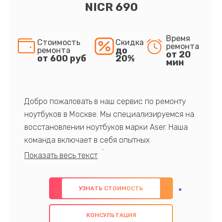
NICR 690
Время
Стоимость
Скидка
ремонта
до
ремонта
от 20
от 600 руб
20%
мин
Добро пожаловать в наш сервис по ремонту
ноутбуков в Москве. Мы специализируемся на
восстановлении ноутбуков марки Aser. Наша
команда включает в себя опытных
профессионалов с обширными знаниями и
многолетним опытом в данной области. Мы
предлагаем быстрый и качественный ремонт с
УЗНАТЬ СТОИМОСТЬ
использованием оригинальных компонентов, а
также гарантируем качество всех
КОНСУЛЬТАЦИЯ
проведенных работ. Наша цель - предоставить