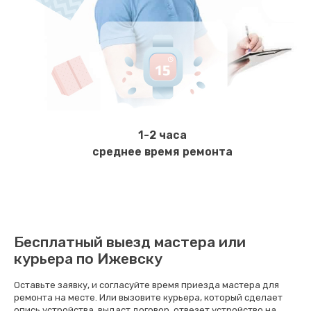
600 руб.
Заказать
Замена ТЭНа
800 руб.
Заказать
1-2 часа
Ремонт гидросистемы
среднее время ремонта
900 руб.
Заказать
Ремонт кофемолки
Бесплатный выезд мастера или
820 руб.
курьера по Ижевску
Заказать
Оставьте заявку, и согласуйте время приезда мастера для
ремонта на месте. Или вызовите курьера, который сделает
Комплексная профилактика
опись устройства, выдаст договор, отвезет устройство на