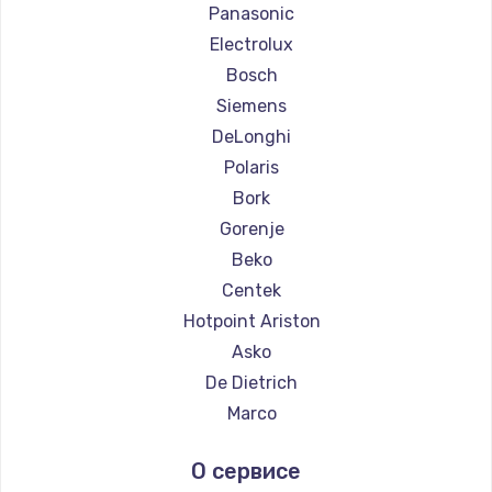
Ремонт кофемашин La Cimbali
Panasonic
Ремонт кофемашин WMF
Electrolux
Ремонт кофемашин Yamaguchi
Bosch
Ремонт кофемашин Nivona
Siemens
Ремонт кофемашин Astoria
DeLonghi
Ремонт кофемашин JVC
Polaris
Ремонт кофемашин Ariston
Bork
Ремонт кофемашин Grundig
Gorenje
Ремонт кофемашин ROCKET MOZZAFIATO
Beko
Ремонт кофемашин Vivitek
Centek
Ремонт кофемашин Thomson
Hotpoint Ariston
Ремонт кофемашин Hisense
Asko
Ремонт кофемашин DELTA
De Dietrich
Ремонт кофемашин Tefal
Marco
Ремонт кофемашин Kyvol
Ascaso
О сервисе
Ремонт кофемашин RED solution
Jura