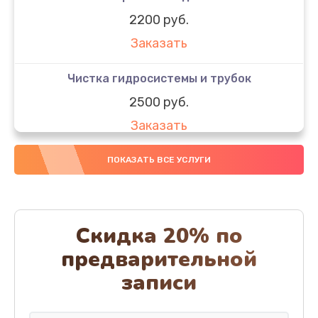
2200 руб.
Заказать
Чистка гидросистемы и трубок
2500 руб.
Заказать
Диагностика и программная настройка
ПОКАЗАТЬ ВСЕ УСЛУГИ
1600 руб.
Заказать
Скидка 20% по
Настройка или замена термостата
предварительной
1800 руб.
записи
Заказать