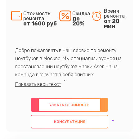
Время
Стоимость
Скидка
ремонта
до
ремонта
от 20
от 1600 руб
20%
мин
Добро пожаловать в наш сервис по ремонту
ноутбуков в Москве. Мы специализируемся на
восстановлении ноутбуков марки Aser. Наша
команда включает в себя опытных
профессионалов с обширными знаниями и
многолетним опытом в данной области. Мы
предлагаем быстрый и качественный ремонт с
УЗНАТЬ СТОИМОСТЬ
использованием оригинальных компонентов, а
также гарантируем качество всех
КОНСУЛЬТАЦИЯ
проведенных работ. Наша цель - предоставить
клиентам надежное и профессиональное