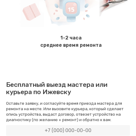
Чистка и настройка кофемолки
2000 руб.
Заказать
1-2 часа
Ремонт бойлера или замена ТЭНа
среднее время ремонта
2200 руб.
Заказать
Диагностика и ремонт платы управления
Бесплатный выезд мастера или
2000 руб.
курьера по Ижевску
Заказать
Оставьте заявку, и согласуйте время приезда мастера для
ремонта на месте. Или вызовите курьера, который сделает
Ремонт или замена кофемолки
опись устройства, выдаст договор, отвезет устройство на
диагностику (по желанию + ремонт) и обратно к вам.
3200 руб.
Заказать