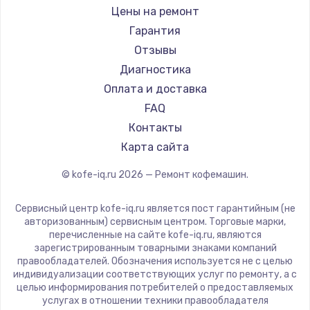
Ремонт кофемашин Bravilor Bonamat
Olympia
Цены на ремонт
Ремонт кофемашин Vard
Saeco
Гарантия
Ремонт кофемашин Tuvio
La Cimbali
Отзывы
Ремонт кофемашин Carrera
WMF
Диагностика
Ремонт кофемашин Supra
Yamaguchi
Оплата и доставка
Nivona
FAQ
Astoria
Контакты
JVC
Карта сайта
Ariston
© kofe-iq.ru
2026
— Ремонт кофемашин.
Grundig
ROCKET MOZZAFIATO
Сервисный центр kofe-iq.ru является пост гарантийным (не
Vivitek
авторизованным) сервисным центром. Торговые марки,
перечисленные на сайте kofe-iq.ru, являются
Thomson
зарегистрированным товарными знаками компаний
Hisense
правообладателей. Обозначения используется не с целью
индивидуализации соответствующих услуг по ремонту, а с
DELTA
целью информирования потребителей о предоставляемых
Tefal
услугах в отношении техники правообладателя