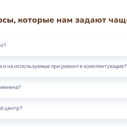
осы, которые нам задают чащ
но?
та и на используемые при ремонте комплектующие?
зменена?
й центр?