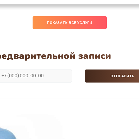
а
40 мин
1 год
ПОКАЗАТЬ ВСЕ УСЛУГИ
инация
30 мин
3 года
ока
50 мин
1 год
редварительной записи
тов
40 мин
1 год
20 мин
1 год
На
50 мин
2 года
равления
40 мин
1 год
40 мин
3 года