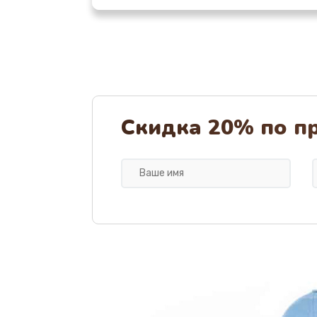
Ремонт или замена капучинатор
Ремонт пароблока или декальц
Полный ремонт заварочного бл
Скидка 20% по п
Замена уплотнительных элемен
Чистка и настройка кофемолки
Ремонт бойлера или замена ТЭ
Диагностика и ремонт платы уп
Ремонт или замена кофемолки