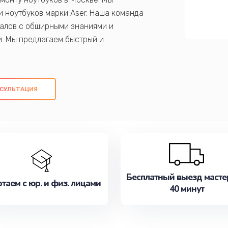
 ноутбуков марки Aser. Наша команда
алов с обширными знаниями и
и. Мы предлагаем быстрый и
ем оригинальных компонентов, а также
ых работ. Наша цель - предоставить
ое обслуживание, удовлетворяя их
СУЛЬТАЦИЯ
медлите записаться на ремонт уже
Бесплатный выезд масте
таем с юр. и физ. лицами
40 минут