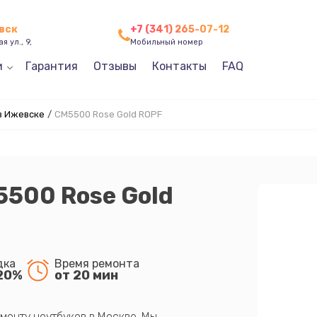
вск
+7 (341) 265-07-12
я ул., 9,
Мобильный номер
и
Гарантия
Отзывы
Контакты
FAQ
в Ижевске
/
CM5500 Rose Gold ROPF
5500 Rose Gold
дка
Время ремонта
20%
от 20 мин
монту ноутбуков в Москве. Мы