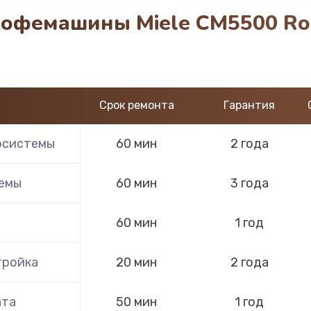
кофемашины Miele CM5500 Ro
Срок ремонта
Гарантия
осистемы
60 мин
2 года
темы
60 мин
3 года
60 мин
1 год
тройка
20 мин
2 года
ата
50 мин
1 год