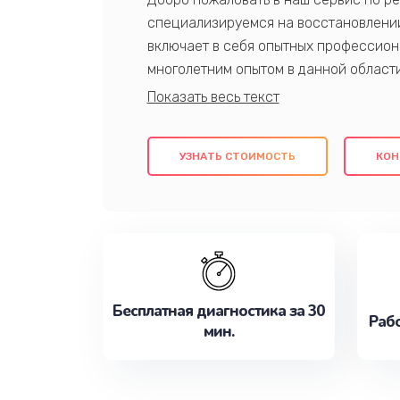
специализируемся на восстановлении
включает в себя опытных профессион
многолетним опытом в данной област
качественный ремонт с использовани
гарантируем качество всех проведенн
клиентам надежное и профессиональн
УЗНАТЬ СТОИМОСТЬ
КОН
потребности наилучшим образом. Не 
сейчас!
Бесплатная диагностика за 30
Рабо
мин.