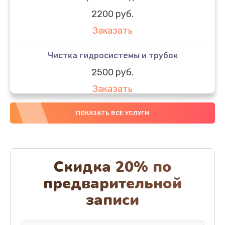
2200 руб.
Заказать
Чистка гидросистемы и трубок
2500 руб.
Заказать
Диагностика и программная настройка
ПОКАЗАТЬ ВСЕ УСЛУГИ
1600 руб.
Заказать
Скидка 20% по
Настройка или замена термостата
предварительной
1800 руб.
записи
Заказать