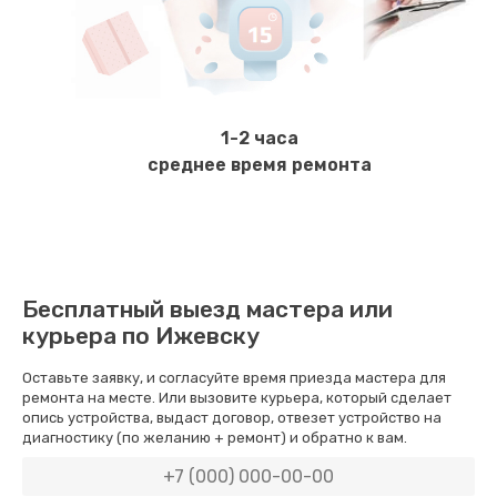
Чистка и настройка кофемолки
2000 руб.
Заказать
1-2 часа
Ремонт бойлера или замена ТЭНа
среднее время ремонта
2200 руб.
Заказать
Диагностика и ремонт платы управления
Бесплатный выезд мастера или
2000 руб.
курьера по Ижевску
Заказать
Оставьте заявку, и согласуйте время приезда мастера для
ремонта на месте. Или вызовите курьера, который сделает
Ремонт или замена кофемолки
опись устройства, выдаст договор, отвезет устройство на
диагностику (по желанию + ремонт) и обратно к вам.
3200 руб.
Заказать