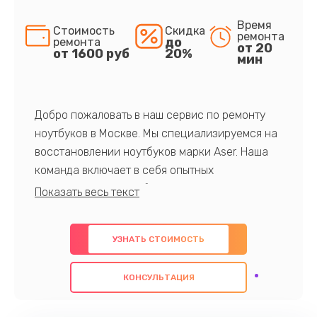
Время
Стоимость
Скидка
ремонта
до
ремонта
от 20
от 1600 руб
20%
мин
Добро пожаловать в наш сервис по ремонту
ноутбуков в Москве. Мы специализируемся на
восстановлении ноутбуков марки Aser. Наша
команда включает в себя опытных
профессионалов с обширными знаниями и
многолетним опытом в данной области. Мы
предлагаем быстрый и качественный ремонт с
УЗНАТЬ СТОИМОСТЬ
использованием оригинальных компонентов, а
также гарантируем качество всех
КОНСУЛЬТАЦИЯ
проведенных работ. Наша цель - предоставить
клиентам надежное и профессиональное