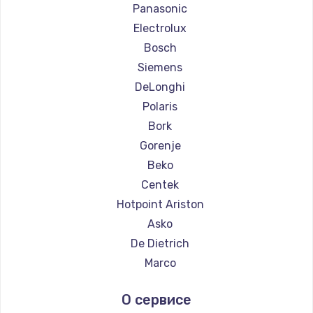
Ремонт кофемашин La Cimbali
Panasonic
Ремонт кофемашин WMF
Electrolux
Ремонт кофемашин Yamaguchi
Bosch
Ремонт кофемашин Nivona
Siemens
Ремонт кофемашин Astoria
DeLonghi
Ремонт кофемашин JVC
Polaris
Ремонт кофемашин Ariston
Bork
Ремонт кофемашин Grundig
Gorenje
Ремонт кофемашин ROCKET MOZZAFIATO
Beko
Ремонт кофемашин Vivitek
Centek
Ремонт кофемашин Thomson
Hotpoint Ariston
Ремонт кофемашин Hisense
Asko
Ремонт кофемашин DELTA
De Dietrich
Ремонт кофемашин Tefal
Marco
Ремонт кофемашин Kyvol
Ascaso
О сервисе
Ремонт кофемашин RED solution
Jura