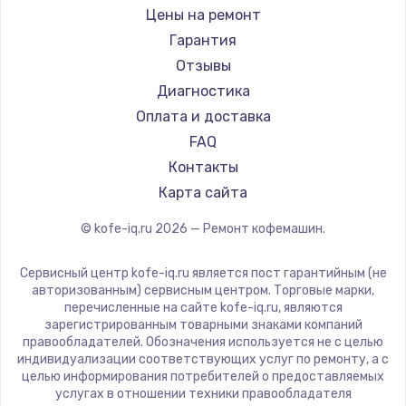
Ремонт кофемашин Bravilor Bonamat
Olympia
Цены на ремонт
Ремонт кофемашин Vard
Saeco
Гарантия
Ремонт кофемашин Tuvio
La Cimbali
Отзывы
Ремонт кофемашин Carrera
WMF
Диагностика
Ремонт кофемашин Supra
Yamaguchi
Оплата и доставка
Nivona
FAQ
Astoria
Контакты
JVC
Карта сайта
Ariston
© kofe-iq.ru
2026
— Ремонт кофемашин.
Grundig
ROCKET MOZZAFIATO
Сервисный центр kofe-iq.ru является пост гарантийным (не
Vivitek
авторизованным) сервисным центром. Торговые марки,
перечисленные на сайте kofe-iq.ru, являются
Thomson
зарегистрированным товарными знаками компаний
Hisense
правообладателей. Обозначения используется не с целью
индивидуализации соответствующих услуг по ремонту, а с
DELTA
целью информирования потребителей о предоставляемых
Tefal
услугах в отношении техники правообладателя