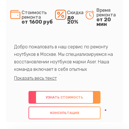
Время
Стоимость
Скидка
ремонта
до
ремонта
от 20
от 1600 руб
20%
мин
Добро пожаловать в наш сервис по ремонту
ноутбуков в Москве. Мы специализируемся на
восстановлении ноутбуков марки Aser. Наша
команда включает в себя опытных
профессионалов с обширными знаниями и
многолетним опытом в данной области. Мы
предлагаем быстрый и качественный ремонт с
УЗНАТЬ СТОИМОСТЬ
использованием оригинальных компонентов, а
также гарантируем качество всех
КОНСУЛЬТАЦИЯ
проведенных работ. Наша цель - предоставить
клиентам надежное и профессиональное