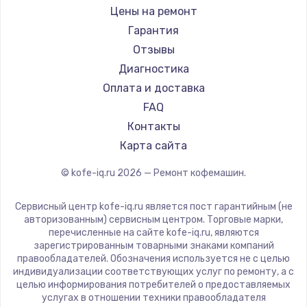
Ремонт кофемашин Bravilor Bonamat
Olympia
Цены на ремонт
Ремонт кофемашин Vard
Saeco
Гарантия
Ремонт кофемашин Tuvio
La Cimbali
Отзывы
Ремонт кофемашин Carrera
WMF
Диагностика
Ремонт кофемашин Supra
Yamaguchi
Оплата и доставка
Nivona
FAQ
Astoria
Контакты
JVC
Карта сайта
Ariston
© kofe-iq.ru
2026
— Ремонт кофемашин.
Grundig
ROCKET MOZZAFIATO
Сервисный центр kofe-iq.ru является пост гарантийным (не
Vivitek
авторизованным) сервисным центром. Торговые марки,
перечисленные на сайте kofe-iq.ru, являются
Thomson
зарегистрированным товарными знаками компаний
Hisense
правообладателей. Обозначения используется не с целью
индивидуализации соответствующих услуг по ремонту, а с
DELTA
целью информирования потребителей о предоставляемых
Tefal
услугах в отношении техники правообладателя