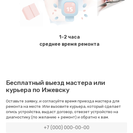
Чистка и настройка кофемолки
2000 руб.
Заказать
1-2 часа
Ремонт бойлера или замена ТЭНа
среднее время ремонта
2200 руб.
Заказать
Диагностика и ремонт платы управления
Бесплатный выезд мастера или
2000 руб.
курьера по Ижевску
Заказать
Оставьте заявку, и согласуйте время приезда мастера для
ремонта на месте. Или вызовите курьера, который сделает
Ремонт или замена кофемолки
опись устройства, выдаст договор, отвезет устройство на
диагностику (по желанию + ремонт) и обратно к вам.
3200 руб.
Заказать