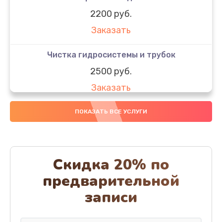
2200 руб.
Заказать
Чистка гидросистемы и трубок
2500 руб.
Заказать
Диагностика и программная настройка
ПОКАЗАТЬ ВСЕ УСЛУГИ
1600 руб.
Заказать
Скидка 20% по
Настройка или замена термостата
предварительной
1800 руб.
записи
Заказать