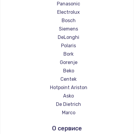
Ремонт кофемашин La Cimbali
Panasonic
Ремонт кофемашин WMF
Electrolux
Ремонт кофемашин Yamaguchi
Bosch
Ремонт кофемашин Nivona
Siemens
Ремонт кофемашин Astoria
DeLonghi
Ремонт кофемашин JVC
Polaris
Ремонт кофемашин Ariston
Bork
Ремонт кофемашин Grundig
Gorenje
Ремонт кофемашин ROCKET MOZZAFIATO
Beko
Ремонт кофемашин Vivitek
Centek
Ремонт кофемашин Thomson
Hotpoint Ariston
Ремонт кофемашин Hisense
Asko
Ремонт кофемашин DELTA
De Dietrich
Ремонт кофемашин Tefal
Marco
Ремонт кофемашин Kyvol
Ascaso
О сервисе
Ремонт кофемашин RED solution
Jura