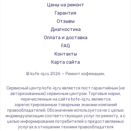
Ремонт кофемашин Bravilor Bonamat
Olympia
Цены на ремонт
Ремонт кофемашин Vard
Saeco
Гарантия
Ремонт кофемашин Tuvio
La Cimbali
Отзывы
Ремонт кофемашин Carrera
WMF
Диагностика
Ремонт кофемашин Supra
Yamaguchi
Оплата и доставка
Nivona
FAQ
Astoria
Контакты
JVC
Карта сайта
Ariston
© kofe-iq.ru
2026
— Ремонт кофемашин.
Grundig
ROCKET MOZZAFIATO
Сервисный центр kofe-iq.ru является пост гарантийным (не
Vivitek
авторизованным) сервисным центром. Торговые марки,
перечисленные на сайте kofe-iq.ru, являются
Thomson
зарегистрированным товарными знаками компаний
Hisense
правообладателей. Обозначения используется не с целью
индивидуализации соответствующих услуг по ремонту, а с
DELTA
целью информирования потребителей о предоставляемых
Tefal
услугах в отношении техники правообладателя