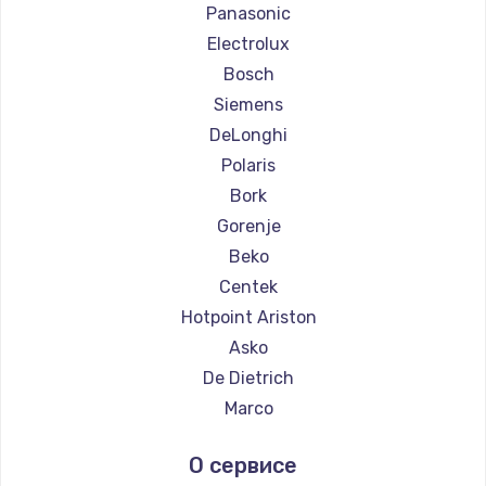
Ремонт кофемашин La Cimbali
Panasonic
Ремонт кофемашин WMF
Electrolux
Ремонт кофемашин Yamaguchi
Bosch
Ремонт кофемашин Nivona
Siemens
Ремонт кофемашин Astoria
DeLonghi
Ремонт кофемашин JVC
Polaris
Ремонт кофемашин Ariston
Bork
Ремонт кофемашин Grundig
Gorenje
Ремонт кофемашин ROCKET MOZZAFIATO
Beko
Ремонт кофемашин Vivitek
Centek
Ремонт кофемашин Thomson
Hotpoint Ariston
Ремонт кофемашин Hisense
Asko
Ремонт кофемашин DELTA
De Dietrich
Ремонт кофемашин Tefal
Marco
Ремонт кофемашин Kyvol
Ascaso
О сервисе
Ремонт кофемашин RED solution
Jura