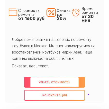
Время
Стоимость
Скидка
ремонта
до
ремонта
от 20
от 1600 руб
20%
мин
Добро пожаловать в наш сервис по ремонту
ноутбуков в Москве. Мы специализируемся на
восстановлении ноутбуков марки Aser. Наша
команда включает в себя опытных
профессионалов с обширными знаниями и
многолетним опытом в данной области. Мы
предлагаем быстрый и качественный ремонт с
УЗНАТЬ СТОИМОСТЬ
использованием оригинальных компонентов, а
также гарантируем качество всех
КОНСУЛЬТАЦИЯ
проведенных работ. Наша цель - предоставить
клиентам надежное и профессиональное