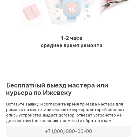
Чистка и настройка кофемолки
2000 руб.
Заказать
1-2 часа
Ремонт бойлера или замена ТЭНа
среднее время ремонта
2200 руб.
Заказать
Диагностика и ремонт платы управления
Бесплатный выезд мастера или
2000 руб.
курьера по Ижевску
Заказать
Оставьте заявку, и согласуйте время приезда мастера для
ремонта на месте. Или вызовите курьера, который сделает
Ремонт или замена кофемолки
опись устройства, выдаст договор, отвезет устройство на
диагностику (по желанию + ремонт) и обратно к вам.
3200 руб.
Заказать