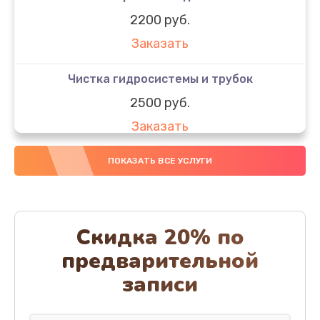
2200 руб.
Заказать
Чистка гидросистемы и трубок
2500 руб.
Заказать
Диагностика и программная настройка
ПОКАЗАТЬ ВСЕ УСЛУГИ
1600 руб.
Заказать
Скидка 20% по
Настройка или замена термостата
предварительной
1800 руб.
записи
Заказать