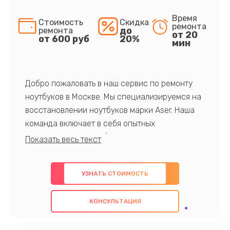
Время
Стоимость
Скидка
ремонта
до
ремонта
от 20
от 600 руб
20%
мин
Добро пожаловать в наш сервис по ремонту
ноутбуков в Москве. Мы специализируемся на
восстановлении ноутбуков марки Aser. Наша
команда включает в себя опытных
профессионалов с обширными знаниями и
многолетним опытом в данной области. Мы
предлагаем быстрый и качественный ремонт с
УЗНАТЬ СТОИМОСТЬ
использованием оригинальных компонентов, а
также гарантируем качество всех
КОНСУЛЬТАЦИЯ
проведенных работ. Наша цель - предоставить
клиентам надежное и профессиональное