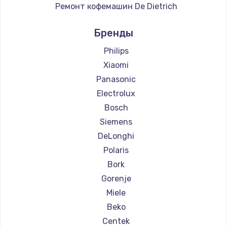
Ремонт кофемашин De Dietrich
Ремонт кофемашин Marco
Бренды
Ремонт кофемашин Ascaso
Ремонт кофемашин Olympia
Philips
Ремонт кофемашин Saeco
Xiaomi
Ремонт кофемашин La Cimbali
Panasonic
Ремонт кофемашин WMF
Electrolux
Ремонт кофемашин Yamaguchi
Bosch
Ремонт кофемашин Nivona
Siemens
Ремонт кофемашин Astoria
DeLonghi
Ремонт кофемашин JVC
Polaris
Ремонт кофемашин Ariston
Bork
Ремонт кофемашин Grundig
Gorenje
Ремонт кофемашин ROCKET MOZZAFIATO
Miele
Ремонт кофемашин Vivitek
Beko
Ремонт кофемашин Thomson
Centek