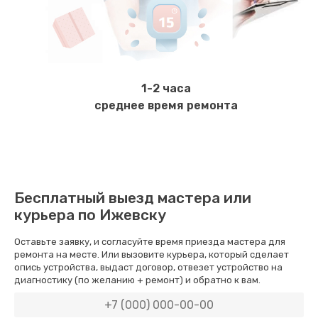
Замена ТЭНа
800 руб.
Заказать
1-2 часа
Ремонт гидросистемы
среднее время ремонта
900 руб.
Заказать
Ремонт кофемолки
Бесплатный выезд мастера или
820 руб.
курьера по Ижевску
Заказать
Оставьте заявку, и согласуйте время приезда мастера для
ремонта на месте. Или вызовите курьера, который сделает
Комплексная профилактика
опись устройства, выдаст договор, отвезет устройство на
диагностику (по желанию + ремонт) и обратно к вам.
890 руб.
Заказать