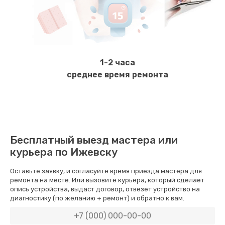
Замена ТЭНа
800 руб.
Заказать
1-2 часа
Ремонт гидросистемы
среднее время ремонта
900 руб.
Заказать
Ремонт кофемолки
Бесплатный выезд мастера или
820 руб.
курьера по Ижевску
Заказать
Оставьте заявку, и согласуйте время приезда мастера для
ремонта на месте. Или вызовите курьера, который сделает
Комплексная профилактика
опись устройства, выдаст договор, отвезет устройство на
диагностику (по желанию + ремонт) и обратно к вам.
890 руб.
Заказать