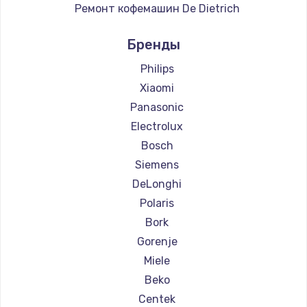
Ремонт кофемашин De Dietrich
Ремонт кофемашин Marco
Бренды
Ремонт кофемашин Ascaso
Ремонт кофемашин Olympia
Philips
Ремонт кофемашин Saeco
Xiaomi
Ремонт кофемашин La Cimbali
Panasonic
Ремонт кофемашин WMF
Electrolux
Ремонт кофемашин Yamaguchi
Bosch
Ремонт кофемашин Nivona
Siemens
Ремонт кофемашин Astoria
DeLonghi
Ремонт кофемашин JVC
Polaris
Ремонт кофемашин Ariston
Bork
Ремонт кофемашин Grundig
Gorenje
Ремонт кофемашин ROCKET MOZZAFIATO
Miele
Ремонт кофемашин Vivitek
Beko
Ремонт кофемашин Thomson
Centek