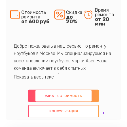
Время
Стоимость
Скидка
ремонта
до
ремонта
от 20
от 600 руб
20%
мин
Добро пожаловать в наш сервис по ремонту
ноутбуков в Москве. Мы специализируемся на
восстановлении ноутбуков марки Aser. Наша
команда включает в себя опытных
профессионалов с обширными знаниями и
многолетним опытом в данной области. Мы
предлагаем быстрый и качественный ремонт с
УЗНАТЬ СТОИМОСТЬ
использованием оригинальных компонентов, а
также гарантируем качество всех
КОНСУЛЬТАЦИЯ
проведенных работ. Наша цель - предоставить
клиентам надежное и профессиональное