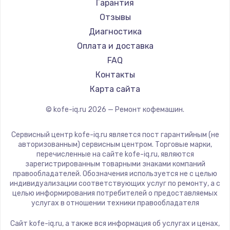
Saeco
Гарантия
Ремонт кофемашин Tuvio
La Cimbali
Отзывы
Ремонт кофемашин Carrera
WMF
Диагностика
Ремонт кофемашин Supra
Yamaguchi
Оплата и доставка
Nivona
FAQ
Astoria
Контакты
JVC
Карта сайта
Ariston
© kofe-iq.ru
2026
— Ремонт кофемашин.
Grundig
ROCKET MOZZAFIATO
Сервисный центр kofe-iq.ru является пост гарантийным (не
Vivitek
авторизованным) сервисным центром. Торговые марки,
перечисленные на сайте kofe-iq.ru, являются
Thomson
зарегистрированным товарными знаками компаний
Hisense
правообладателей. Обозначения используется не с целью
индивидуализации соответствующих услуг по ремонту, а с
DELTA
целью информирования потребителей о предоставляемых
Tefal
услугах в отношении техники правообладателя
Kyvol
Сайт kofe-iq.ru, а также вся информация об услугах и ценах,