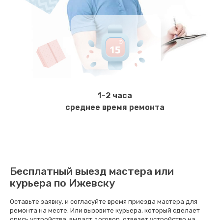
600 руб.
Заказать
Замена ТЭНа
800 руб.
Заказать
1-2 часа
Ремонт гидросистемы
среднее время ремонта
900 руб.
Заказать
Ремонт кофемолки
Бесплатный выезд мастера или
820 руб.
курьера по Ижевску
Заказать
Оставьте заявку, и согласуйте время приезда мастера для
ремонта на месте. Или вызовите курьера, который сделает
Комплексная профилактика
опись устройства, выдаст договор, отвезет устройство на