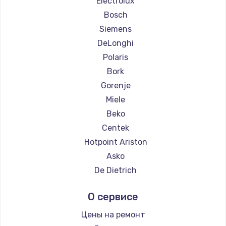
Electrolux
Ремонт кофемашин Yamaguchi
Bosch
Ремонт кофемашин Nivona
Siemens
Ремонт кофемашин Astoria
DeLonghi
Ремонт кофемашин JVC
Polaris
Ремонт кофемашин Ariston
Bork
Ремонт кофемашин Grundig
Gorenje
Ремонт кофемашин ROCKET MOZZAFIATO
Miele
Ремонт кофемашин Vivitek
Beko
Ремонт кофемашин Thomson
Centek
Ремонт кофемашин Hisense
Hotpoint Ariston
Ремонт кофемашин DELTA
Asko
Ремонт кофемашин Tefal
De Dietrich
Ремонт кофемашин Kyvol
Marco
О сервисе
Ремонт кофемашин RED solution
Ascaso
Ремонт кофемашин Bravilor Bonamat
Olympia
Цены на ремонт
Ремонт кофемашин Vard