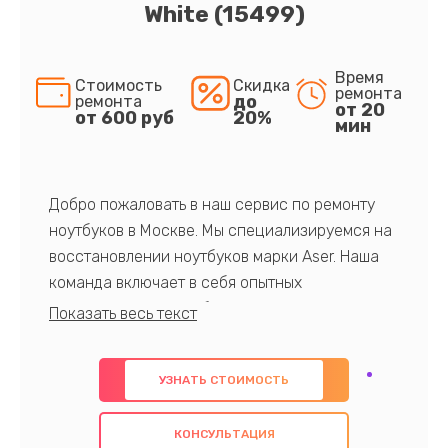
White (15499)
Время
Стоимость
Скидка
ремонта
до
ремонта
от 20
от 600 руб
20%
мин
Добро пожаловать в наш сервис по ремонту
ноутбуков в Москве. Мы специализируемся на
восстановлении ноутбуков марки Aser. Наша
команда включает в себя опытных
профессионалов с обширными знаниями и
многолетним опытом в данной области. Мы
предлагаем быстрый и качественный ремонт с
УЗНАТЬ СТОИМОСТЬ
использованием оригинальных компонентов, а
также гарантируем качество всех
КОНСУЛЬТАЦИЯ
проведенных работ. Наша цель - предоставить