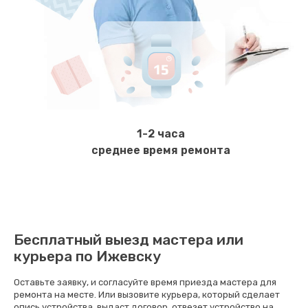
600 руб.
Заказать
Замена ТЭНа
800 руб.
Заказать
1-2 часа
Ремонт гидросистемы
среднее время ремонта
900 руб.
Заказать
Ремонт кофемолки
Бесплатный выезд мастера или
820 руб.
курьера по Ижевску
Заказать
Оставьте заявку, и согласуйте время приезда мастера для
ремонта на месте. Или вызовите курьера, который сделает
Комплексная профилактика
опись устройства, выдаст договор, отвезет устройство на