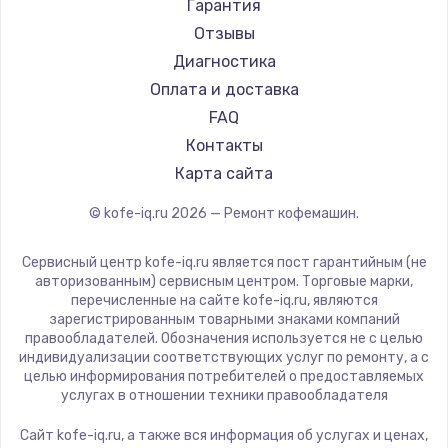
Saeco
Гарантия
Ремонт кофемашин Tuvio
La Cimbali
Отзывы
Ремонт кофемашин Carrera
WMF
Диагностика
Ремонт кофемашин Supra
Yamaguchi
Оплата и доставка
Nivona
FAQ
Astoria
Контакты
JVC
Карта сайта
Ariston
© kofe-iq.ru
2026
— Ремонт кофемашин.
Grundig
ROCKET MOZZAFIATO
Сервисный центр kofe-iq.ru является пост гарантийным (не
Vivitek
авторизованным) сервисным центром. Торговые марки,
перечисленные на сайте kofe-iq.ru, являются
Thomson
зарегистрированным товарными знаками компаний
Hisense
правообладателей. Обозначения используется не с целью
индивидуализации соответствующих услуг по ремонту, а с
DELTA
целью информирования потребителей о предоставляемых
Tefal
услугах в отношении техники правообладателя
Kyvol
Сайт kofe-iq.ru, а также вся информация об услугах и ценах,