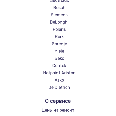
Electrolux
Ремонт кофемашин Yamaguchi
Bosch
Ремонт кофемашин Nivona
Siemens
Ремонт кофемашин Astoria
DeLonghi
Ремонт кофемашин JVC
Polaris
Ремонт кофемашин Ariston
Bork
Ремонт кофемашин Grundig
Gorenje
Ремонт кофемашин ROCKET MOZZAFIATO
Miele
Ремонт кофемашин Vivitek
Beko
Ремонт кофемашин Thomson
Centek
Ремонт кофемашин Hisense
Hotpoint Ariston
Ремонт кофемашин DELTA
Asko
Ремонт кофемашин Tefal
De Dietrich
Ремонт кофемашин Kyvol
Marco
О сервисе
Ремонт кофемашин RED solution
Ascaso
Ремонт кофемашин Bravilor Bonamat
Olympia
Цены на ремонт
Ремонт кофемашин Vard