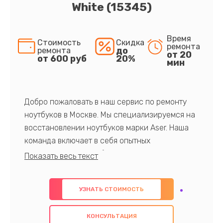
White (15345)
Время
Стоимость
Скидка
ремонта
до
ремонта
от 20
от 600 руб
20%
мин
Добро пожаловать в наш сервис по ремонту
ноутбуков в Москве. Мы специализируемся на
восстановлении ноутбуков марки Aser. Наша
команда включает в себя опытных
профессионалов с обширными знаниями и
многолетним опытом в данной области. Мы
предлагаем быстрый и качественный ремонт с
УЗНАТЬ СТОИМОСТЬ
использованием оригинальных компонентов, а
также гарантируем качество всех
КОНСУЛЬТАЦИЯ
проведенных работ. Наша цель - предоставить