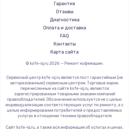
Ремонт кофемашин Vard
Saeco
Гарантия
Ремонт кофемашин Tuvio
La Cimbali
Отзывы
Ремонт кофемашин Carrera
WMF
Диагностика
Ремонт кофемашин Supra
Yamaguchi
Оплата и доставка
Nivona
FAQ
Astoria
Контакты
JVC
Карта сайта
Ariston
© kofe-iq.ru
2026
— Ремонт кофемашин.
Grundig
ROCKET MOZZAFIATO
Сервисный центр kofe-iq.ru является пост гарантийным (не
Vivitek
авторизованным) сервисным центром. Торговые марки,
перечисленные на сайте kofe-iq.ru, являются
Thomson
зарегистрированным товарными знаками компаний
Hisense
правообладателей. Обозначения используется не с целью
индивидуализации соответствующих услуг по ремонту, а с
DELTA
целью информирования потребителей о предоставляемых
Tefal
услугах в отношении техники правообладателя
Kyvol
Сайт kofe-iq.ru, а также вся информация об услугах и ценах,