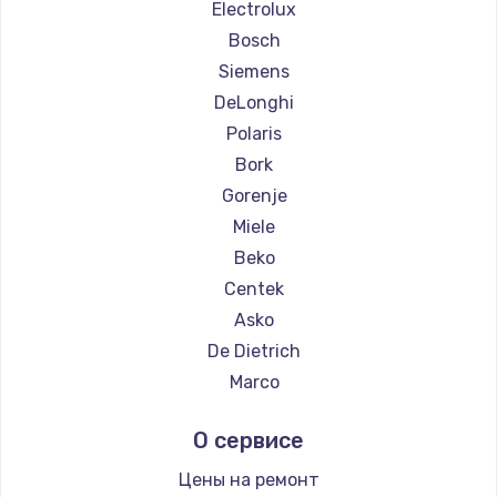
Ремонт кофемашин WMF
Electrolux
Ремонт кофемашин Yamaguchi
Bosch
Ремонт кофемашин Nivona
Siemens
Ремонт кофемашин Astoria
DeLonghi
Ремонт кофемашин JVC
Polaris
Ремонт кофемашин Ariston
Bork
Ремонт кофемашин Grundig
Gorenje
Ремонт кофемашин ROCKET MOZZAFIATO
Miele
Ремонт кофемашин Vivitek
Beko
Ремонт кофемашин Thomson
Centek
Ремонт кофемашин Hisense
Asko
Ремонт кофемашин DELTA
De Dietrich
Ремонт кофемашин Tefal
Marco
Ремонт кофемашин Kyvol
Ascaso
О сервисе
Ремонт кофемашин RED solution
Jura
Ремонт кофемашин Bravilor Bonamat
Olympia
Цены на ремонт