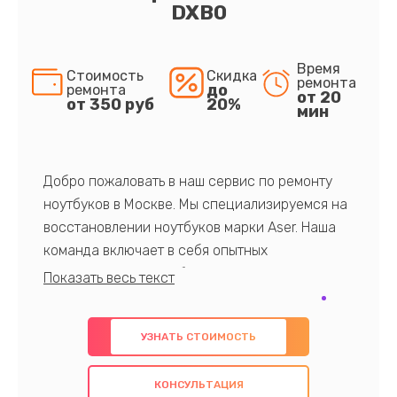
DXB0
Время
Стоимость
Скидка
ремонта
до
ремонта
от 20
от 350 руб
20%
мин
Добро пожаловать в наш сервис по ремонту
ноутбуков в Москве. Мы специализируемся на
восстановлении ноутбуков марки Aser. Наша
команда включает в себя опытных
профессионалов с обширными знаниями и
многолетним опытом в данной области. Мы
предлагаем быстрый и качественный ремонт с
УЗНАТЬ СТОИМОСТЬ
использованием оригинальных компонентов, а
также гарантируем качество всех
КОНСУЛЬТАЦИЯ
проведенных работ. Наша цель - предоставить