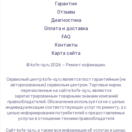
Ремонт кофемашин Vard
Saeco
Гарантия
Ремонт кофемашин Tuvio
La Cimbali
Отзывы
Ремонт кофемашин Carrera
WMF
Диагностика
Ремонт кофемашин Supra
Yamaguchi
Оплата и доставка
Nivona
FAQ
Astoria
Контакты
JVC
Карта сайта
Ariston
© kofe-iq.ru
2026
— Ремонт кофемашин.
Grundig
ROCKET MOZZAFIATO
Сервисный центр kofe-iq.ru является пост гарантийным (не
Vivitek
авторизованным) сервисным центром. Торговые марки,
перечисленные на сайте kofe-iq.ru, являются
Thomson
зарегистрированным товарными знаками компаний
Hisense
правообладателей. Обозначения используется не с целью
индивидуализации соответствующих услуг по ремонту, а с
DELTA
целью информирования потребителей о предоставляемых
Tefal
услугах в отношении техники правообладателя
Kyvol
Сайт kofe-iq.ru, а также вся информация об услугах и ценах,