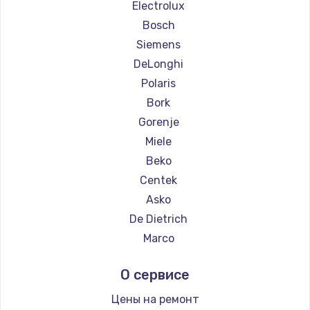
Ремонт кофемашин WMF
Electrolux
Ремонт кофемашин Yamaguchi
Bosch
Ремонт кофемашин Nivona
Siemens
Ремонт кофемашин Astoria
DeLonghi
Ремонт кофемашин JVC
Polaris
Ремонт кофемашин Ariston
Bork
Ремонт кофемашин Grundig
Gorenje
Ремонт кофемашин ROCKET MOZZAFIATO
Miele
Ремонт кофемашин Vivitek
Beko
Ремонт кофемашин Thomson
Centek
Ремонт кофемашин Hisense
Asko
Ремонт кофемашин DELTA
De Dietrich
Ремонт кофемашин Tefal
Marco
Ремонт кофемашин Kyvol
Ascaso
О сервисе
Ремонт кофемашин RED solution
Jura
Ремонт кофемашин Bravilor Bonamat
Olympia
Цены на ремонт