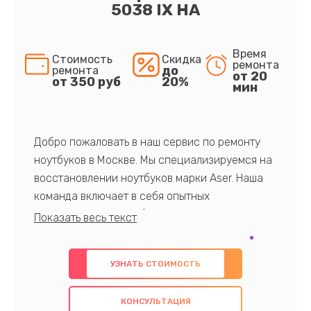
5038 IX HA
Время
Стоимость
Скидка
ремонта
до
ремонта
от 20
от 350 руб
20%
мин
Добро пожаловать в наш сервис по ремонту
ноутбуков в Москве. Мы специализируемся на
восстановлении ноутбуков марки Aser. Наша
команда включает в себя опытных
профессионалов с обширными знаниями и
многолетним опытом в данной области. Мы
предлагаем быстрый и качественный ремонт с
УЗНАТЬ СТОИМОСТЬ
использованием оригинальных компонентов, а
также гарантируем качество всех
КОНСУЛЬТАЦИЯ
проведенных работ. Наша цель - предоставить