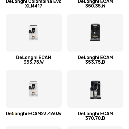
DeLonghi Colombina Evo
DeLonghi ECAM
Замена датчика воды
XLM417
350.35.W
600 руб.
Заказать
Замена пароблока
520 руб.
Заказать
DeLonghi ECAM
DeLonghi ECAM
353.75.W
353.75.B
Декальцинация
430 руб.
Заказать
Замена термодатчика
580 руб.
DeLonghi ECAM23.460.W
DeLonghi ECAM
370.70.B
Заказать