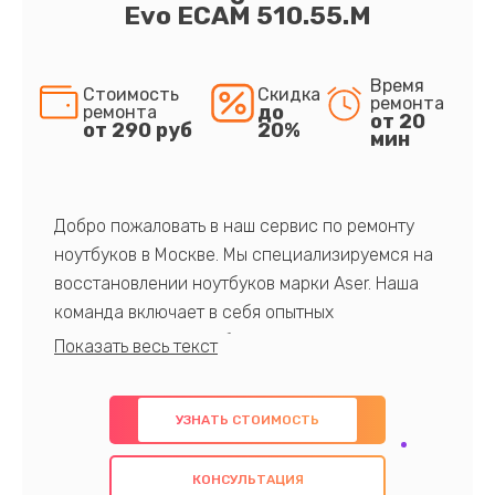
Evo ECAM 510.55.M
Время
Стоимость
Скидка
ремонта
до
ремонта
от 20
от 290 руб
20%
мин
Добро пожаловать в наш сервис по ремонту
ноутбуков в Москве. Мы специализируемся на
восстановлении ноутбуков марки Aser. Наша
команда включает в себя опытных
профессионалов с обширными знаниями и
многолетним опытом в данной области. Мы
предлагаем быстрый и качественный ремонт с
УЗНАТЬ СТОИМОСТЬ
использованием оригинальных компонентов, а
также гарантируем качество всех
КОНСУЛЬТАЦИЯ
проведенных работ. Наша цель - предоставить