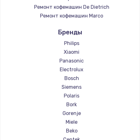
Ремонт кофемашин De Dietrich
Ремонт кофемашин Marco
Ремонт кофемашин Ascaso
Бренды
Ремонт кофемашин Jura
Ремонт кофемашин Olympia
Philips
Ремонт кофемашин Saeco
Xiaomi
Ремонт кофемашин La Cimbali
Panasonic
Ремонт кофемашин WMF
Electrolux
Ремонт кофемашин Yamaguchi
Bosch
Ремонт кофемашин Nivona
Siemens
Ремонт кофемашин Astoria
Polaris
Ремонт кофемашин JVC
Bork
Ремонт кофемашин Ariston
Gorenje
Ремонт кофемашин Grundig
Miele
Ремонт кофемашин ROCKET MOZZAFIATO
Beko
Ремонт кофемашин Vivitek
Centek