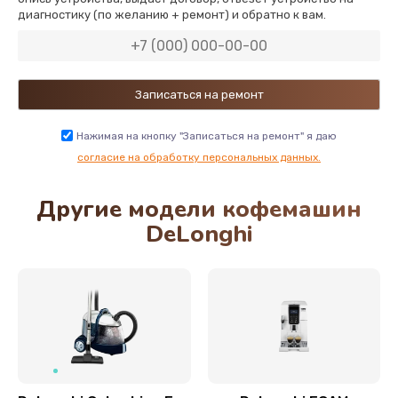
диагностику (по желанию + ремонт) и обратно к вам.
600 руб.
Заказать
Замена двигателя кофемолки
500 руб.
Нажимая на кнопку "Записаться на ремонт" я даю
Заказать
согласие на обработку персональных данных.
Другие модели кофемашин
Замена хомутов, скобок и колец
DeLonghi
290 руб.
Заказать
Чистка системы подачи кофе
550 руб.
Заказать