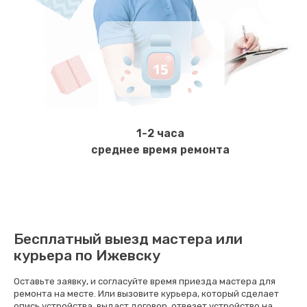
570 руб.
Заказать
Ремонт электромагнитного клапана
620 руб.
Заказать
1-2 часа
Замена щёток электродвигателя
среднее время ремонта
490 руб.
Заказать
Чистка дренажа
Бесплатный выезд мастера или
400 руб.
курьера по Ижевску
Заказать
Оставьте заявку, и согласуйте время приезда мастера для
ремонта на месте. Или вызовите курьера, который сделает
Ремонт заварного блока
опись устройства, выдаст договор, отвезет устройство на