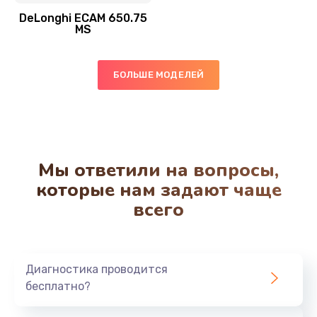
Заказать
DeLonghi ECAM 650.75
MS
Ремонт системной платы
850 руб.
БОЛЬШЕ МОДЕЛЕЙ
Заказать
Чистка от кофейных масел
550 руб.
Мы ответили на вопросы,
Заказать
которые нам задают чаще
всего
Замена жерновов
550 руб.
Заказать
Диагностика проводится
бесплатно?
Ремонт насоса
530 руб.