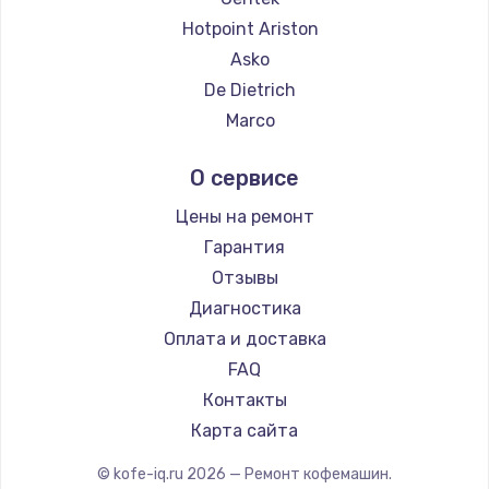
Ремонт кофемашин Thomson
Hotpoint Ariston
Ремонт кофемашин Hisense
Asko
Ремонт кофемашин DELTA
De Dietrich
Ремонт кофемашин Tefal
Marco
Ремонт кофемашин Kyvol
Ascaso
О сервисе
Ремонт кофемашин RED solution
Jura
Ремонт кофемашин Bravilor Bonamat
Olympia
Цены на ремонт
Ремонт кофемашин Vard
Saeco
Гарантия
Ремонт кофемашин Tuvio
La Cimbali
Отзывы
Ремонт кофемашин Carrera
WMF
Диагностика
Ремонт кофемашин Supra
Yamaguchi
Оплата и доставка
Nivona
FAQ
Astoria
Контакты
JVC
Карта сайта
Ariston
© kofe-iq.ru
2026
— Ремонт кофемашин.
Grundig