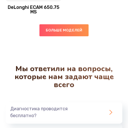
Заказать
DeLonghi ECAM 650.75
MS
Ремонт системной платы
850 руб.
БОЛЬШЕ МОДЕЛЕЙ
Заказать
Чистка от кофейных масел
550 руб.
Мы ответили на вопросы,
Заказать
которые нам задают чаще
всего
Замена жерновов
550 руб.
Заказать
Диагностика проводится
бесплатно?
Ремонт насоса
530 руб.