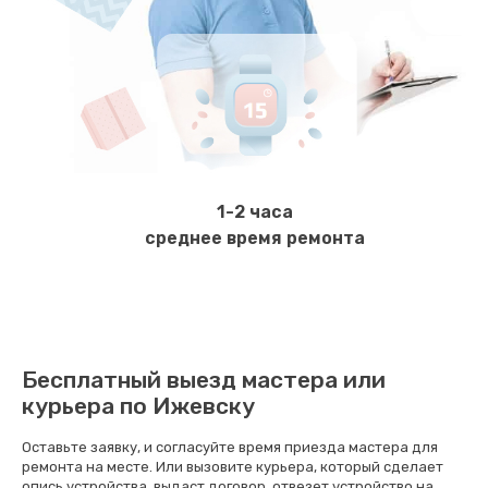
570 руб.
Заказать
Ремонт электромагнитного клапана
620 руб.
Заказать
1-2 часа
Замена щёток электродвигателя
среднее время ремонта
490 руб.
Заказать
Чистка дренажа
Бесплатный выезд мастера или
400 руб.
курьера по Ижевску
Заказать
Оставьте заявку, и согласуйте время приезда мастера для
ремонта на месте. Или вызовите курьера, который сделает
Ремонт заварного блока
опись устройства, выдаст договор, отвезет устройство на