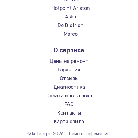
Ремонт кофемашин Thomson
Hotpoint Ariston
Ремонт кофемашин Hisense
Asko
Ремонт кофемашин DELTA
De Dietrich
Ремонт кофемашин Tefal
Marco
Ремонт кофемашин Kyvol
Ascaso
О сервисе
Ремонт кофемашин RED solution
Jura
Ремонт кофемашин Bravilor Bonamat
Olympia
Цены на ремонт
Ремонт кофемашин Vard
Saeco
Гарантия
Ремонт кофемашин Tuvio
La Cimbali
Отзывы
Ремонт кофемашин Carrera
WMF
Диагностика
Ремонт кофемашин Supra
Yamaguchi
Оплата и доставка
Nivona
FAQ
Astoria
Контакты
JVC
Карта сайта
Ariston
© kofe-iq.ru
2026
— Ремонт кофемашин.
Grundig