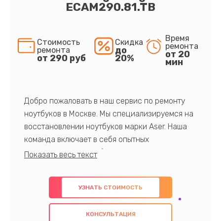
ECAM290.81.TB
Время
Стоимость
Скидка
ремонта
до
ремонта
от 20
от 290 руб
20%
мин
Добро пожаловать в наш сервис по ремонту
ноутбуков в Москве. Мы специализируемся на
восстановлении ноутбуков марки Aser. Наша
команда включает в себя опытных
профессионалов с обширными знаниями и
многолетним опытом в данной области. Мы
предлагаем быстрый и качественный ремонт с
УЗНАТЬ СТОИМОСТЬ
использованием оригинальных компонентов, а
также гарантируем качество всех
КОНСУЛЬТАЦИЯ
проведенных работ. Наша цель - предоставить