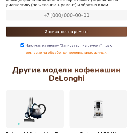
диагностику (по желанию + ремонт) и обратно к вам.
600 руб.
Заказать
Замена двигателя кофемолки
500 руб.
Нажимая на кнопку "Записаться на ремонт" я даю
Заказать
согласие на обработку персональных данных.
Другие модели кофемашин
Замена хомутов, скобок и колец
DeLonghi
290 руб.
Заказать
Чистка системы подачи кофе
550 руб.
Заказать