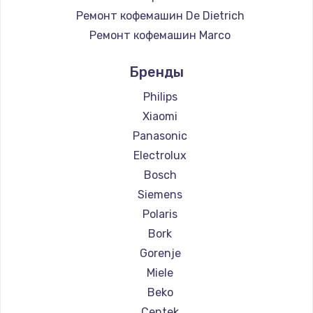
Ремонт кофемашин De Dietrich
Ремонт кофемашин Marco
Ремонт кофемашин Ascaso
Бренды
Ремонт кофемашин Jura
Ремонт кофемашин Olympia
Philips
Ремонт кофемашин Saeco
Xiaomi
Ремонт кофемашин La Cimbali
Panasonic
Ремонт кофемашин WMF
Electrolux
Ремонт кофемашин Yamaguchi
Bosch
Ремонт кофемашин Nivona
Siemens
Ремонт кофемашин Astoria
Polaris
Ремонт кофемашин JVC
Bork
Ремонт кофемашин Ariston
Gorenje
Ремонт кофемашин Grundig
Miele
Ремонт кофемашин ROCKET MOZZAFIATO
Beko
Ремонт кофемашин Vivitek
Centek