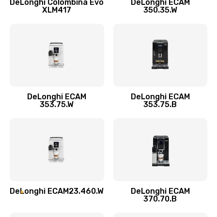
DeLonghi Colombina Evo
DeLonghi ECAM
Замена датчика воды
XLM417
350.35.W
600 руб.
Заказать
Замена пароблока
520 руб.
Заказать
DeLonghi ECAM
DeLonghi ECAM
353.75.W
353.75.B
Декальцинация
430 руб.
Заказать
Замена термодатчика
580 руб.
DeLonghi ECAM23.460.W
DeLonghi ECAM
370.70.B
Заказать