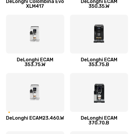
DeLonghi Colombina Evo
DeLonghi ECAM
Замена датчика воды
XLM417
350.35.W
600 руб.
Заказать
Замена пароблока
520 руб.
Заказать
DeLonghi ECAM
DeLonghi ECAM
353.75.W
353.75.B
Декальцинация
430 руб.
Заказать
Замена термодатчика
580 руб.
DeLonghi ECAM23.460.W
DeLonghi ECAM
370.70.B
Заказать