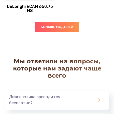
Заказать
DeLonghi ECAM 650.75
MS
Ремонт системной платы
850 руб.
БОЛЬШЕ МОДЕЛЕЙ
Заказать
Чистка от кофейных масел
550 руб.
Мы ответили на вопросы,
Заказать
которые нам задают чаще
всего
Замена жерновов
550 руб.
Заказать
Диагностика проводится
бесплатно?
Ремонт насоса
530 руб.