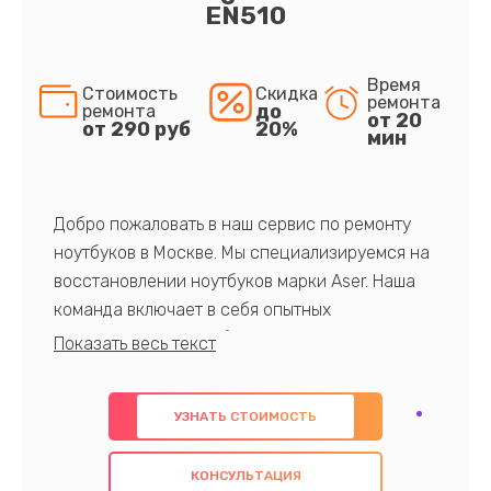
EN510
Время
Стоимость
Скидка
ремонта
до
ремонта
от 20
от 290 руб
20%
мин
Добро пожаловать в наш сервис по ремонту
ноутбуков в Москве. Мы специализируемся на
восстановлении ноутбуков марки Aser. Наша
команда включает в себя опытных
профессионалов с обширными знаниями и
многолетним опытом в данной области. Мы
предлагаем быстрый и качественный ремонт с
УЗНАТЬ СТОИМОСТЬ
использованием оригинальных компонентов, а
также гарантируем качество всех
КОНСУЛЬТАЦИЯ
проведенных работ. Наша цель - предоставить