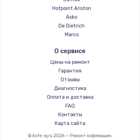
Ремонт кофемашин Thomson
Hotpoint Ariston
Ремонт кофемашин Hisense
Asko
Ремонт кофемашин DELTA
De Dietrich
Ремонт кофемашин Tefal
Marco
Ремонт кофемашин Kyvol
Ascaso
О сервисе
Ремонт кофемашин RED solution
Jura
Ремонт кофемашин Bravilor Bonamat
Olympia
Цены на ремонт
Ремонт кофемашин Vard
Saeco
Гарантия
Ремонт кофемашин Tuvio
La Cimbali
Отзывы
Ремонт кофемашин Carrera
WMF
Диагностика
Ремонт кофемашин Supra
Yamaguchi
Оплата и доставка
Nivona
FAQ
Astoria
Контакты
JVC
Карта сайта
Ariston
© kofe-iq.ru
2026
— Ремонт кофемашин.
Grundig