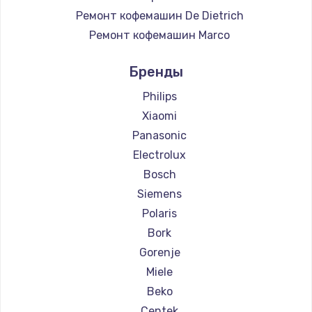
Ремонт кофемашин De Dietrich
Ремонт кофемашин Marco
Ремонт кофемашин Ascaso
Бренды
Ремонт кофемашин Jura
Ремонт кофемашин Olympia
Philips
Ремонт кофемашин Saeco
Xiaomi
Ремонт кофемашин La Cimbali
Panasonic
Ремонт кофемашин WMF
Electrolux
Ремонт кофемашин Yamaguchi
Bosch
Ремонт кофемашин Nivona
Siemens
Ремонт кофемашин Astoria
Polaris
Ремонт кофемашин JVC
Bork
Ремонт кофемашин Ariston
Gorenje
Ремонт кофемашин Grundig
Miele
Ремонт кофемашин ROCKET MOZZAFIATO
Beko
Ремонт кофемашин Vivitek
Centek