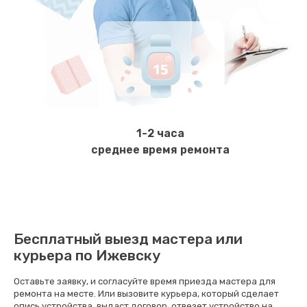
570 руб.
Заказать
Ремонт электромагнитного клапана
620 руб.
Заказать
1-2 часа
Замена щёток электродвигателя
среднее время ремонта
490 руб.
Заказать
Чистка дренажа
Бесплатный выезд мастера или
400 руб.
курьера по Ижевску
Заказать
Оставьте заявку, и согласуйте время приезда мастера для
ремонта на месте. Или вызовите курьера, который сделает
Ремонт заварного блока
опись устройства, выдаст договор, отвезет устройство на