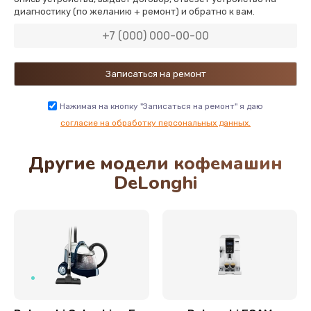
диагностику (по желанию + ремонт) и обратно к вам.
600 руб.
Заказать
Замена двигателя кофемолки
500 руб.
Нажимая на кнопку "Записаться на ремонт" я даю
Заказать
согласие на обработку персональных данных.
Другие модели кофемашин
Замена хомутов, скобок и колец
DeLonghi
290 руб.
Заказать
Чистка системы подачи кофе
550 руб.
Заказать