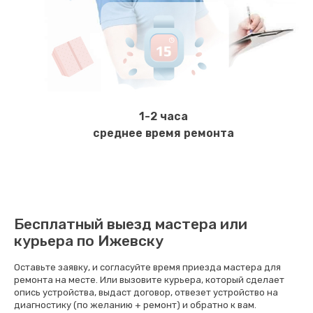
Заказать
Ремонт электромагнитного клапана
620 руб.
Заказать
1-2 часа
Замена щёток электродвигателя
среднее время ремонта
490 руб.
Заказать
Чистка дренажа
Бесплатный выезд мастера или
400 руб.
курьера по Ижевску
Заказать
Оставьте заявку, и согласуйте время приезда мастера для
ремонта на месте. Или вызовите курьера, который сделает
Ремонт заварного блока
опись устройства, выдаст договор, отвезет устройство на
диагностику (по желанию + ремонт) и обратно к вам.