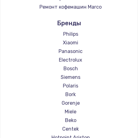
Ремонт кофемашин Marco
Ремонт кофемашин Ascaso
Бренды
Ремонт кофемашин Jura
Ремонт кофемашин Olympia
Philips
Ремонт кофемашин Saeco
Xiaomi
Ремонт кофемашин La Cimbali
Panasonic
Ремонт кофемашин WMF
Electrolux
Ремонт кофемашин Yamaguchi
Bosch
Ремонт кофемашин Nivona
Siemens
Ремонт кофемашин Astoria
Polaris
Ремонт кофемашин JVC
Bork
Ремонт кофемашин Ariston
Gorenje
Ремонт кофемашин Grundig
Miele
Ремонт кофемашин ROCKET MOZZAFIATO
Beko
Ремонт кофемашин Vivitek
Centek
Ремонт кофемашин Thomson
Hotpoint Ariston