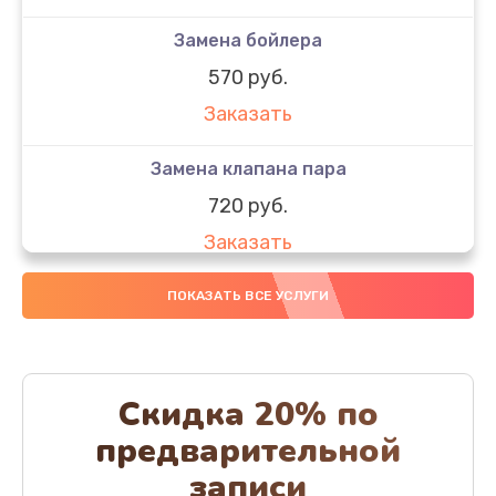
Замена бойлера
570 руб.
Заказать
Замена клапана пара
720 руб.
Заказать
Замена бака воды
ПОКАЗАТЬ ВСЕ УСЛУГИ
700 руб.
Заказать
Скидка 20% по
Чистка с разбором кофемашины
предварительной
600 руб.
записи