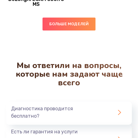
MS
Ремонт системной платы
850 руб.
БОЛЬШЕ МОДЕЛЕЙ
Заказать
Чистка от кофейных масел
550 руб.
Мы ответили на вопросы,
Заказать
которые нам задают чаще
всего
Замена жерновов
550 руб.
Заказать
Диагностика проводится
бесплатно?
Ремонт насоса
530 руб.
Есть ли гарантия на услуги
Заказать