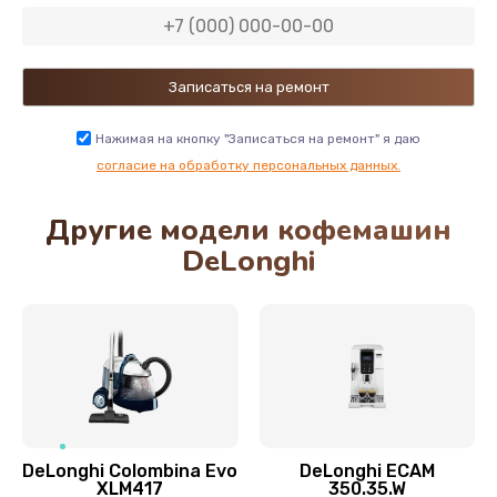
600 руб.
Заказать
Замена двигателя кофемолки
500 руб.
Нажимая на кнопку "Записаться на ремонт" я даю
Заказать
согласие на обработку персональных данных.
Другие модели кофемашин
Замена хомутов, скобок и колец
DeLonghi
290 руб.
Заказать
Чистка системы подачи кофе
550 руб.
Заказать
DeLonghi Colombina Evo
DeLonghi ECAM
Замена датчика воды
XLM417
350.35.W