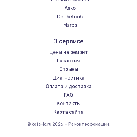
Ремонт кофемашин Hisense
Asko
Ремонт кофемашин DELTA
De Dietrich
Ремонт кофемашин Tefal
Marco
Ремонт кофемашин Kyvol
Ascaso
О сервисе
Ремонт кофемашин RED solution
Jura
Ремонт кофемашин Bravilor Bonamat
Olympia
Цены на ремонт
Ремонт кофемашин Vard
Saeco
Гарантия
Ремонт кофемашин Tuvio
La Cimbali
Отзывы
Ремонт кофемашин Carrera
WMF
Диагностика
Ремонт кофемашин Supra
Yamaguchi
Оплата и доставка
Nivona
FAQ
Astoria
Контакты
JVC
Карта сайта
Ariston
© kofe-iq.ru
2026
— Ремонт кофемашин.
Grundig
ROCKET MOZZAFIATO