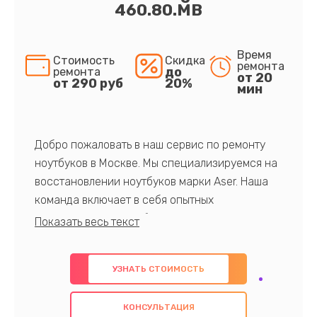
460.80.MB
Время
Стоимость
Скидка
ремонта
до
ремонта
от 20
от 290 руб
20%
мин
Добро пожаловать в наш сервис по ремонту
ноутбуков в Москве. Мы специализируемся на
восстановлении ноутбуков марки Aser. Наша
команда включает в себя опытных
профессионалов с обширными знаниями и
многолетним опытом в данной области. Мы
предлагаем быстрый и качественный ремонт с
УЗНАТЬ СТОИМОСТЬ
использованием оригинальных компонентов, а
также гарантируем качество всех
КОНСУЛЬТАЦИЯ
проведенных работ. Наша цель - предоставить