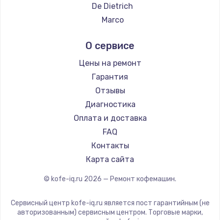
Ремонт кофемашин DELTA
De Dietrich
Ремонт кофемашин Tefal
Marco
Ремонт кофемашин Kyvol
Ascaso
О сервисе
Ремонт кофемашин RED solution
Jura
Ремонт кофемашин Bravilor Bonamat
Olympia
Цены на ремонт
Ремонт кофемашин Vard
Saeco
Гарантия
Ремонт кофемашин Tuvio
La Cimbali
Отзывы
Ремонт кофемашин Carrera
WMF
Диагностика
Ремонт кофемашин Supra
Yamaguchi
Оплата и доставка
Nivona
FAQ
Astoria
Контакты
JVC
Карта сайта
Ariston
© kofe-iq.ru
2026
— Ремонт кофемашин.
Grundig
ROCKET MOZZAFIATO
Сервисный центр kofe-iq.ru является пост гарантийным (не
Vivitek
авторизованным) сервисным центром. Торговые марки,