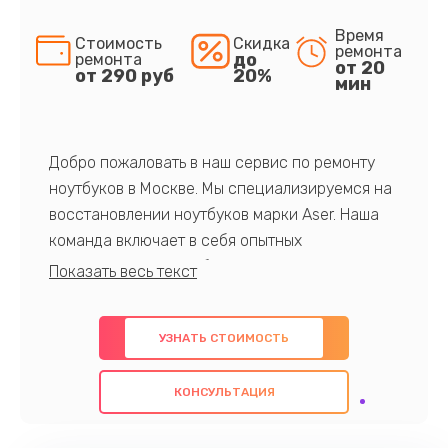
Время
Стоимость
Скидка
ремонта
до
ремонта
от 20
от 290 руб
20%
мин
Добро пожаловать в наш сервис по ремонту
ноутбуков в Москве. Мы специализируемся на
восстановлении ноутбуков марки Aser. Наша
команда включает в себя опытных
профессионалов с обширными знаниями и
многолетним опытом в данной области. Мы
предлагаем быстрый и качественный ремонт с
УЗНАТЬ СТОИМОСТЬ
использованием оригинальных компонентов, а
также гарантируем качество всех
КОНСУЛЬТАЦИЯ
проведенных работ. Наша цель - предоставить
клиентам надежное и профессиональное