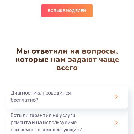
850 руб.
БОЛЬШЕ МОДЕЛЕЙ
Заказать
Чистка от кофейных масел
550 руб.
Мы ответили на вопросы,
Заказать
которые нам задают чаще
всего
Замена жерновов
550 руб.
Заказать
Диагностика проводится
бесплатно?
Ремонт насоса
530 руб.
Есть ли гарантия на услуги
Заказать
ремонта и на используемые
при ремонте комплектующие?