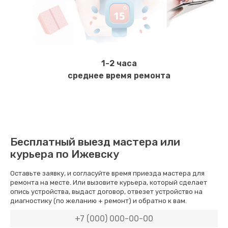
Ремонт электромагнитного клапана
620 руб.
Заказать
1-2 часа
Замена щёток электродвигателя
среднее время ремонта
490 руб.
Заказать
Чистка дренажа
Бесплатный выезд мастера или
400 руб.
курьера по Ижевску
Заказать
Оставьте заявку, и согласуйте время приезда мастера для
ремонта на месте. Или вызовите курьера, который сделает
Ремонт заварного блока
опись устройства, выдаст договор, отвезет устройство на
диагностику (по желанию + ремонт) и обратно к вам.
600 руб.
Заказать