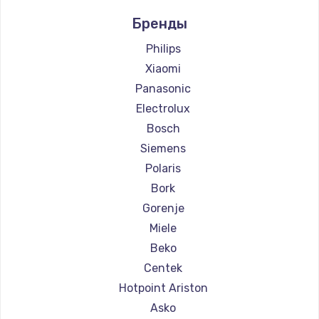
Ремонт кофемашин Ascaso
Бренды
Ремонт кофемашин Jura
Ремонт кофемашин Olympia
Philips
Ремонт кофемашин Saeco
Xiaomi
Ремонт кофемашин La Cimbali
Panasonic
Ремонт кофемашин WMF
Electrolux
Ремонт кофемашин Yamaguchi
Bosch
Ремонт кофемашин Nivona
Siemens
Ремонт кофемашин Astoria
Polaris
Ремонт кофемашин JVC
Bork
Ремонт кофемашин Ariston
Gorenje
Ремонт кофемашин Grundig
Miele
Ремонт кофемашин ROCKET MOZZAFIATO
Beko
Ремонт кофемашин Vivitek
Centek
Ремонт кофемашин Thomson
Hotpoint Ariston
Ремонт кофемашин Hisense
Asko