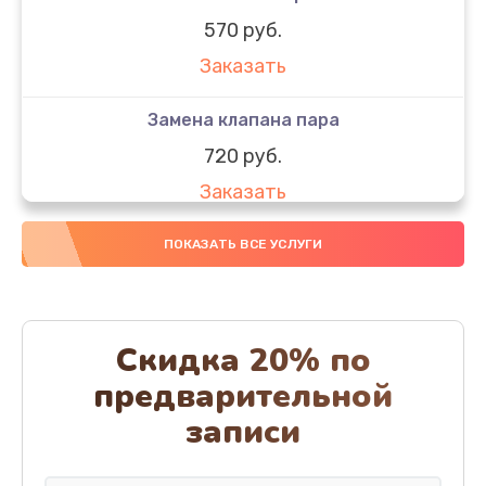
570 руб.
Заказать
Замена клапана пара
720 руб.
Заказать
Замена бака воды
ПОКАЗАТЬ ВСЕ УСЛУГИ
700 руб.
Заказать
Скидка 20% по
Чистка с разбором кофемашины
предварительной
600 руб.
записи
Заказать