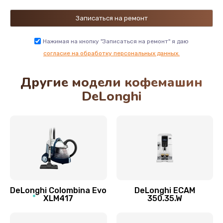
Замена двигателя кофемолки
500 руб.
Нажимая на кнопку "Записаться на ремонт" я даю
Заказать
согласие на обработку персональных данных.
Другие модели кофемашин
Замена хомутов, скобок и колец
DeLonghi
290 руб.
Заказать
Чистка системы подачи кофе
550 руб.
Заказать
DeLonghi Colombina Evo
DeLonghi ECAM
Замена датчика воды
XLM417
350.35.W
600 руб.