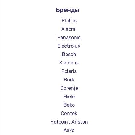
Ремонт кофемашин Ascaso
Бренды
Ремонт кофемашин Jura
Ремонт кофемашин Olympia
Philips
Ремонт кофемашин Saeco
Xiaomi
Ремонт кофемашин La Cimbali
Panasonic
Ремонт кофемашин WMF
Electrolux
Ремонт кофемашин Yamaguchi
Bosch
Ремонт кофемашин Nivona
Siemens
Ремонт кофемашин Astoria
Polaris
Ремонт кофемашин JVC
Bork
Ремонт кофемашин Ariston
Gorenje
Ремонт кофемашин Grundig
Miele
Ремонт кофемашин ROCKET MOZZAFIATO
Beko
Ремонт кофемашин Vivitek
Centek
Ремонт кофемашин Thomson
Hotpoint Ariston
Ремонт кофемашин Hisense
Asko