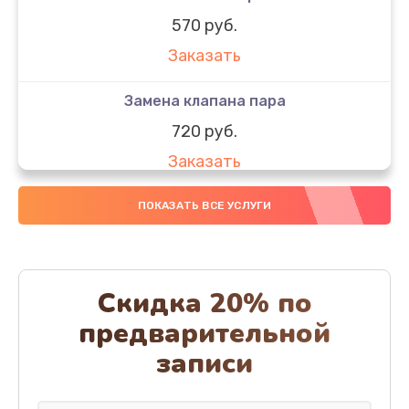
570 руб.
Заказать
Замена клапана пара
720 руб.
Заказать
Замена бака воды
ПОКАЗАТЬ ВСЕ УСЛУГИ
700 руб.
Заказать
Скидка 20% по
Чистка с разбором кофемашины
предварительной
600 руб.
записи
Заказать