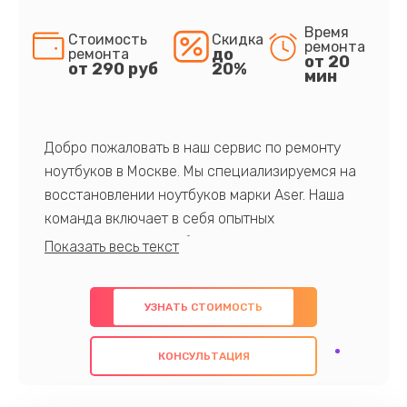
Время
Стоимость
Скидка
ремонта
до
ремонта
от 20
от 290 руб
20%
мин
Добро пожаловать в наш сервис по ремонту
ноутбуков в Москве. Мы специализируемся на
восстановлении ноутбуков марки Aser. Наша
команда включает в себя опытных
профессионалов с обширными знаниями и
многолетним опытом в данной области. Мы
предлагаем быстрый и качественный ремонт с
УЗНАТЬ СТОИМОСТЬ
использованием оригинальных компонентов, а
также гарантируем качество всех
КОНСУЛЬТАЦИЯ
проведенных работ. Наша цель - предоставить
клиентам надежное и профессиональное