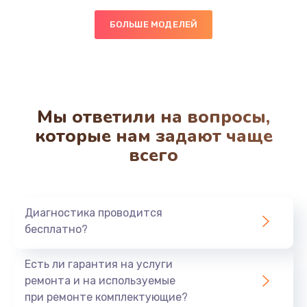
850 руб.
БОЛЬШЕ МОДЕЛЕЙ
Заказать
Чистка от кофейных масел
550 руб.
Мы ответили на вопросы,
Заказать
которые нам задают чаще
всего
Замена жерновов
550 руб.
Заказать
Диагностика проводится
бесплатно?
Ремонт насоса
530 руб.
Есть ли гарантия на услуги
Заказать
ремонта и на используемые
при ремонте комплектующие?