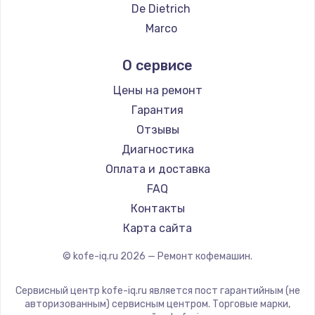
Ремонт кофемашин DELTA
De Dietrich
Ремонт кофемашин Tefal
Marco
Ремонт кофемашин Kyvol
Ascaso
О сервисе
Ремонт кофемашин RED solution
Jura
Ремонт кофемашин Bravilor Bonamat
Olympia
Цены на ремонт
Ремонт кофемашин Vard
Saeco
Гарантия
Ремонт кофемашин Tuvio
La Cimbali
Отзывы
Ремонт кофемашин Carrera
WMF
Диагностика
Ремонт кофемашин Supra
Yamaguchi
Оплата и доставка
Nivona
FAQ
Astoria
Контакты
JVC
Карта сайта
Ariston
© kofe-iq.ru
2026
— Ремонт кофемашин.
Grundig
ROCKET MOZZAFIATO
Сервисный центр kofe-iq.ru является пост гарантийным (не
Vivitek
авторизованным) сервисным центром. Торговые марки,