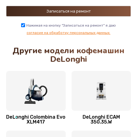
Замена двигателя кофемолки
500 руб.
Нажимая на кнопку "Записаться на ремонт" я даю
Заказать
согласие на обработку персональных данных.
Другие модели кофемашин
Замена хомутов, скобок и колец
DeLonghi
290 руб.
Заказать
Чистка системы подачи кофе
550 руб.
Заказать
DeLonghi Colombina Evo
DeLonghi ECAM
Замена датчика воды
XLM417
350.35.W
600 руб.