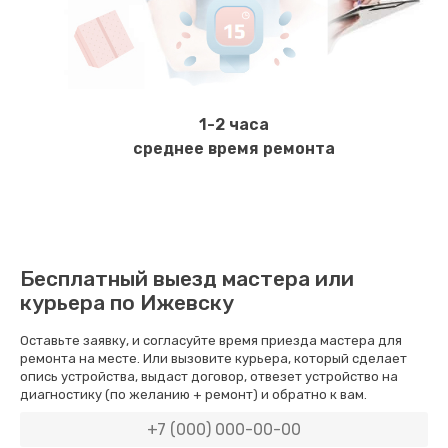
Ремонт электромагнитного клапана
620 руб.
Заказать
1-2 часа
Замена щёток электродвигателя
среднее время ремонта
490 руб.
Заказать
Чистка дренажа
Бесплатный выезд мастера или
400 руб.
курьера по Ижевску
Заказать
Оставьте заявку, и согласуйте время приезда мастера для
ремонта на месте. Или вызовите курьера, который сделает
Ремонт заварного блока
опись устройства, выдаст договор, отвезет устройство на
диагностику (по желанию + ремонт) и обратно к вам.
600 руб.
Заказать