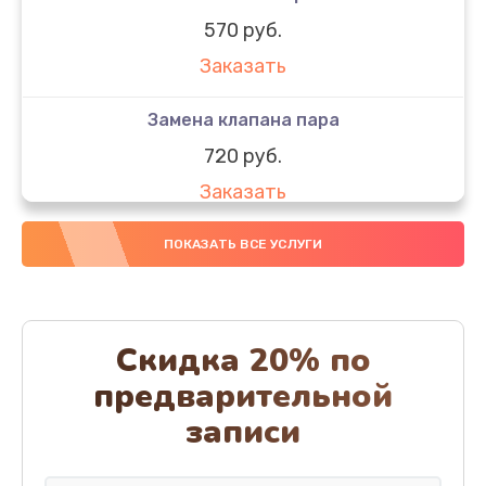
570 руб.
Заказать
Замена клапана пара
720 руб.
Заказать
Замена бака воды
ПОКАЗАТЬ ВСЕ УСЛУГИ
700 руб.
Заказать
Скидка 20% по
Чистка с разбором кофемашины
предварительной
600 руб.
записи
Заказать