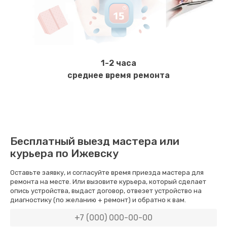
Ремонт электромагнитного клапана
620 руб.
Заказать
1-2 часа
Замена щёток электродвигателя
среднее время ремонта
490 руб.
Заказать
Чистка дренажа
Бесплатный выезд мастера или
400 руб.
курьера по Ижевску
Заказать
Оставьте заявку, и согласуйте время приезда мастера для
ремонта на месте. Или вызовите курьера, который сделает
Ремонт заварного блока
опись устройства, выдаст договор, отвезет устройство на
диагностику (по желанию + ремонт) и обратно к вам.
600 руб.
Заказать