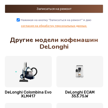
Замена двигателя кофемолки
500 руб.
Нажимая на кнопку "Записаться на ремонт" я даю
Заказать
согласие на обработку персональных данных.
Другие модели кофемашин
Замена хомутов, скобок и колец
DeLonghi
290 руб.
Заказать
Чистка системы подачи кофе
550 руб.
Заказать
DeLonghi Colombina Evo
DeLonghi ECAM
Замена датчика воды
XLM417
353.75.W
600 руб.