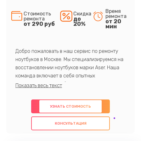
Время
Стоимость
Скидка
ремонта
до
ремонта
от 20
от 290 руб
20%
мин
Добро пожаловать в наш сервис по ремонту
ноутбуков в Москве. Мы специализируемся на
восстановлении ноутбуков марки Aser. Наша
команда включает в себя опытных
профессионалов с обширными знаниями и
многолетним опытом в данной области. Мы
предлагаем быстрый и качественный ремонт с
УЗНАТЬ СТОИМОСТЬ
использованием оригинальных компонентов, а
также гарантируем качество всех
КОНСУЛЬТАЦИЯ
проведенных работ. Наша цель - предоставить
клиентам надежное и профессиональное