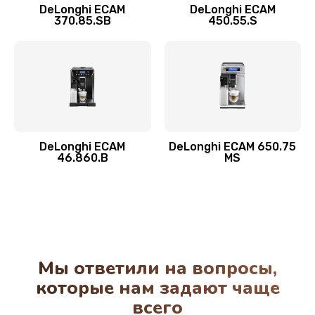
1100 руб.
DeLonghi ECAM
DeLonghi ECAM
370.85.SB
450.55.S
Заказать
Замена фильтра
780 руб.
Заказать
Замена ТЭНа
DeLonghi ECAM
DeLonghi ECAM 650.75
46.860.B
MS
600 руб.
Заказать
Замена модуля управления
540 руб.
Мы ответили на вопросы,
Заказать
которые нам задают чаще
всего
Ремонт системной платы