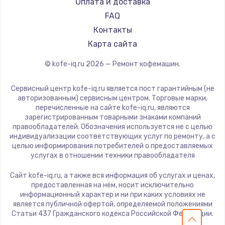
Оплата и доставка
Nivona
FAQ
Astoria
Контакты
JVC
Карта сайта
Ariston
© kofe-iq.ru
2026
— Ремонт кофемашин.
Grundig
ROCKET MOZZAFIATO
Сервисный центр kofe-iq.ru является пост гарантийным (не
Vivitek
авторизованным) сервисным центром. Торговые марки,
перечисленные на сайте kofe-iq.ru, являются
Thomson
зарегистрированным товарными знаками компаний
Hisense
правообладателей. Обозначения используется не с целью
индивидуализации соответствующих услуг по ремонту, а с
DELTA
целью информирования потребителей о предоставляемых
Tefal
услугах в отношении техники правообладателя
Kyvol
Сайт kofe-iq.ru, а также вся информация об услугах и ценах,
RED solution
предоставленная на нём, носит исключительно
информационный характер и ни при каких условиях не
Bravilor Bonamat
является публичной офертой, определяемой положениями
Vard
Статьи 437 Гражданского кодекса Российской Федерации.
Tuvio