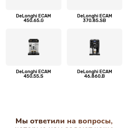
Замена двигателя
1100 руб.
DeLonghi ECAM
DeLonghi ECAM
450.65.G
370.85.SB
Заказать
Замена фильтра
780 руб.
Заказать
Замена ТЭНа
DeLonghi ECAM
DeLonghi ECAM
450.55.S
46.860.B
600 руб.
Заказать
Замена модуля управления
540 руб.
Мы ответили на вопросы,
Заказать