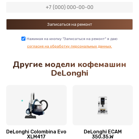
600 руб.
Заказать
Замена двигателя кофемолки
500 руб.
Нажимая на кнопку "Записаться на ремонт" я даю
Заказать
согласие на обработку персональных данных.
Другие модели кофемашин
Замена хомутов, скобок и колец
DeLonghi
290 руб.
Заказать
Чистка системы подачи кофе
550 руб.
Заказать
DeLonghi Colombina Evo
DeLonghi ECAM
Замена датчика воды
XLM417
350.35.W