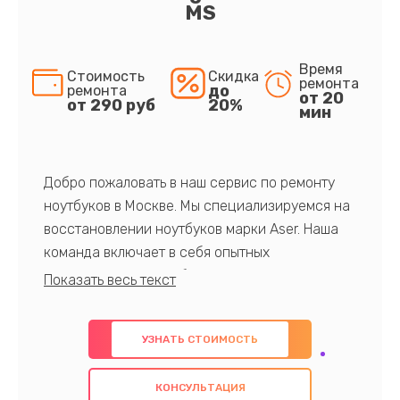
MS
Время
Стоимость
Скидка
ремонта
до
ремонта
от 20
от 290 руб
20%
мин
Добро пожаловать в наш сервис по ремонту
ноутбуков в Москве. Мы специализируемся на
восстановлении ноутбуков марки Aser. Наша
команда включает в себя опытных
профессионалов с обширными знаниями и
многолетним опытом в данной области. Мы
предлагаем быстрый и качественный ремонт с
УЗНАТЬ СТОИМОСТЬ
использованием оригинальных компонентов, а
также гарантируем качество всех
КОНСУЛЬТАЦИЯ
проведенных работ. Наша цель - предоставить