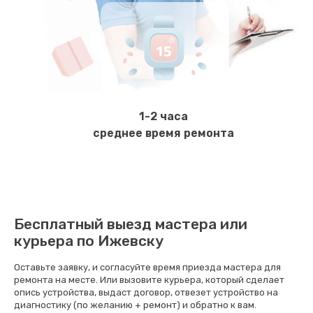
Заказать
Ремонт электромагнитного клапана
620 руб.
Заказать
1-2 часа
Замена щёток электродвигателя
среднее время ремонта
490 руб.
Заказать
Чистка дренажа
Бесплатный выезд мастера или
400 руб.
курьера по Ижевску
Заказать
Оставьте заявку, и согласуйте время приезда мастера для
ремонта на месте. Или вызовите курьера, который сделает
Ремонт заварного блока
опись устройства, выдаст договор, отвезет устройство на
диагностику (по желанию + ремонт) и обратно к вам.