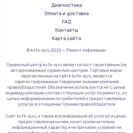
Ремонт кофемашин Carrera
WMF
Диагностика
Ремонт кофемашин Supra
Yamaguchi
Оплата и доставка
Nivona
FAQ
Astoria
Контакты
JVC
Карта сайта
Ariston
© kofe-iq.ru
2026
— Ремонт кофемашин.
Grundig
ROCKET MOZZAFIATO
Сервисный центр kofe-iq.ru является пост гарантийным (не
Vivitek
авторизованным) сервисным центром. Торговые марки,
перечисленные на сайте kofe-iq.ru, являются
Thomson
зарегистрированным товарными знаками компаний
Hisense
правообладателей. Обозначения используется не с целью
индивидуализации соответствующих услуг по ремонту, а с
DELTA
целью информирования потребителей о предоставляемых
Tefal
услугах в отношении техники правообладателя
Kyvol
Сайт kofe-iq.ru, а также вся информация об услугах и ценах,
RED solution
предоставленная на нём, носит исключительно
информационный характер и ни при каких условиях не
Bravilor Bonamat