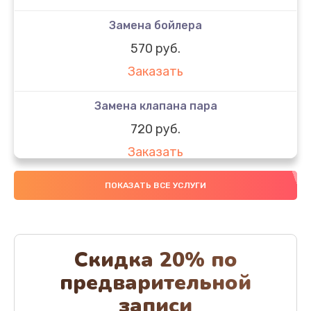
Замена бойлера
570 руб.
Заказать
Замена клапана пара
720 руб.
Заказать
Замена бака воды
ПОКАЗАТЬ ВСЕ УСЛУГИ
700 руб.
Заказать
Скидка 20% по
Чистка с разбором кофемашины
предварительной
600 руб.
записи