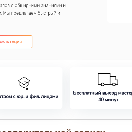
алов с обширными знаниями и
и. Мы предлагаем быстрый и
ем оригинальных компонентов, а также
ых работ. Наша цель - предоставить
ое обслуживание, удовлетворяя их
СУЛЬТАЦИЯ
медлите записаться на ремонт уже
Бесплатный выезд масте
таем с юр. и физ. лицами
40 минут