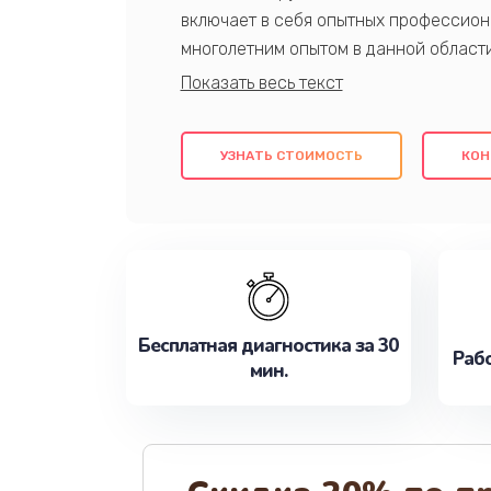
включает в себя опытных профессион
многолетним опытом в данной област
качественный ремонт с использовани
гарантируем качество всех проведенн
клиентам надежное и профессиональн
УЗНАТЬ СТОИМОСТЬ
КОН
потребности наилучшим образом. Не 
сейчас!
Бесплатная диагностика за 30
Рабо
мин.