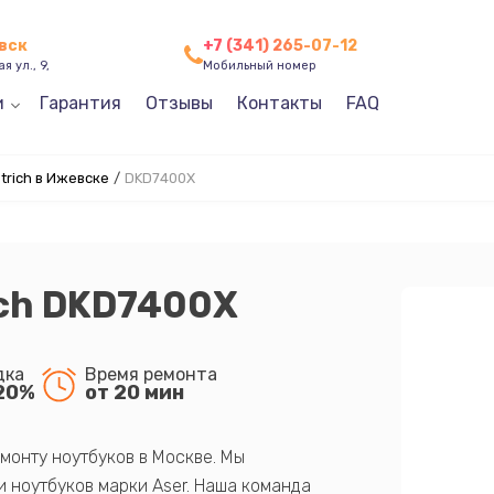
вск
+7 (341) 265-07-12
я ул., 9,
Мобильный номер
и
Гарантия
Отзывы
Контакты
FAQ
rich в Ижевске
/
DKD7400X
ich DKD7400X
дка
Время ремонта
20%
от 20 мин
монту ноутбуков в Москве. Мы
 ноутбуков марки Aser. Наша команда