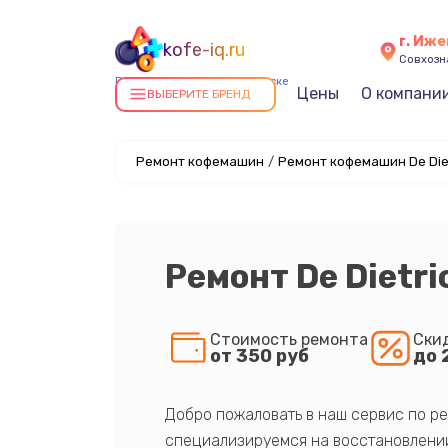
г. Иже
kofe-iq.ru
Совхозна
Ремонт кофемашин в Ижевске
Цены
О компани
ВЫБЕРИТЕ БРЕНД
Ремонт кофемашин
/
Ремонт кофемашин De Diet
Ремонт De Dietr
Стоимость ремонта
Ски
от 350 руб
до 
Добро пожаловать в наш сервис по ре
специализируемся на восстановлении