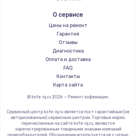
Ремонт кофемашин Tefal
Marco
О сервисе
Ремонт кофемашин Kyvol
Ascaso
Ремонт кофемашин RED solution
Jura
Цены на ремонт
Ремонт кофемашин Bravilor Bonamat
Olympia
Гарантия
Ремонт кофемашин Vard
Saeco
Отзывы
Ремонт кофемашин Tuvio
La Cimbali
Диагностика
Ремонт кофемашин Carrera
WMF
Оплата и доставка
Ремонт кофемашин Supra
Yamaguchi
FAQ
Nivona
Контакты
Astoria
Карта сайта
JVC
© kofe-iq.ru
2026
— Ремонт кофемашин.
Ariston
Grundig
Сервисный центр kofe-iq.ru является пост гарантийным (не
ROCKET MOZZAFIATO
авторизованным) сервисным центром. Торговые марки,
перечисленные на сайте kofe-iq.ru, являются
Vivitek
зарегистрированным товарными знаками компаний
Thomson
правообладателей. Обозначения используется не с целью