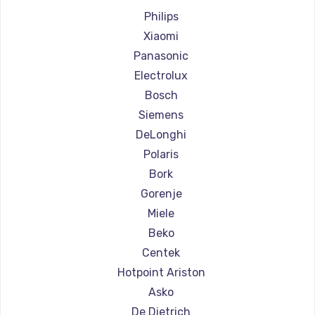
Ремонт кофемашин Jura
Philips
Ремонт кофемашин Olympia
Xiaomi
Ремонт кофемашин Saeco
Panasonic
Ремонт кофемашин La Cimbali
Electrolux
Ремонт кофемашин WMF
Bosch
Ремонт кофемашин Yamaguchi
Siemens
Ремонт кофемашин Nivona
DeLonghi
Ремонт кофемашин Astoria
Polaris
Ремонт кофемашин JVC
Bork
Ремонт кофемашин Ariston
Gorenje
Ремонт кофемашин Grundig
Miele
Ремонт кофемашин ROCKET MOZZAFIATO
Beko
Ремонт кофемашин Vivitek
Centek
Ремонт кофемашин Thomson
Hotpoint Ariston
Ремонт кофемашин Hisense
Asko
Ремонт кофемашин DELTA
De Dietrich