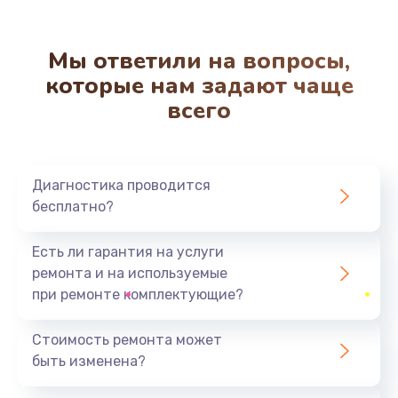
2500 руб.
Заказать
Мы ответили на вопросы,
которые нам задают чаще
Ремонт автоматических кофемашин со снятием
всего
крупноузловых деталей
3000 руб.
Заказать
Диагностика проводится
Ремонт автоматических кофемашин без снятия
бесплатно?
крупноузловых деталей
2000 руб.
Есть ли гарантия на услуги
ремонта и на используемые
Заказать
при ремонте комплектующие?
Ремонт микровыключателя в аппарате
Стоимость ремонта может
3000 руб.
быть изменена?
Заказать