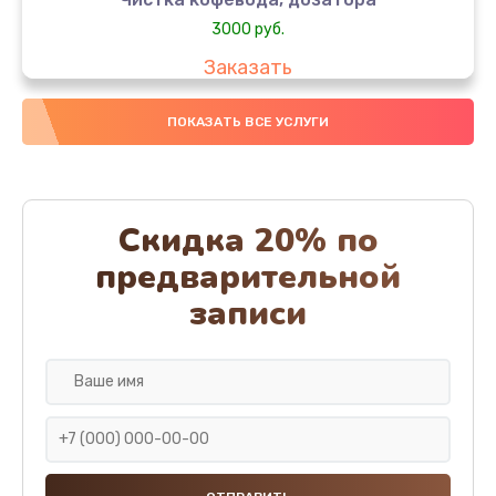
3000 руб.
Заказать
Замена, чистка жерновов (ножей)
ПОКАЗАТЬ ВСЕ УСЛУГИ
3000 руб.
Заказать
Скидка 20% по
Чистка кофемолки
предварительной
3000 руб.
записи
Заказать
Замена соединений
2000 руб.
Заказать
Удаление накипи