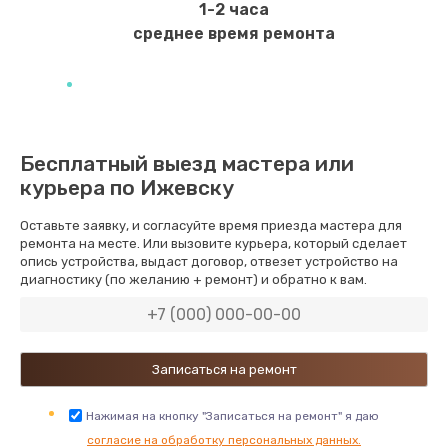
1-2 часа
1500 руб.
среднее время ремонта
Заказать
Замена редуктора в сборе
3000 руб.
Бесплатный выезд мастера или
Заказать
курьера по Ижевску
Ремонт и замена помпы
Оставьте заявку, и согласуйте время приезда мастера для
3000 руб.
ремонта на месте. Или вызовите курьера, который сделает
опись устройства, выдаст договор, отвезет устройство на
Заказать
диагностику (по желанию + ремонт) и обратно к вам.
Замена предохранителей
1000 руб.
Заказать
Нажимая на кнопку "Записаться на ремонт" я даю
Очистка молочных систем
согласие на обработку персональных данных.