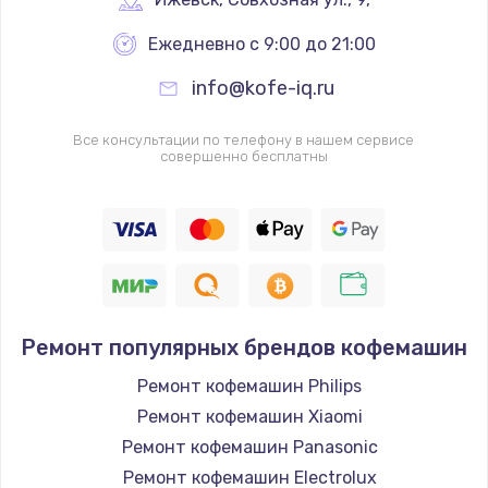
Замена ТЭНа
3000 руб.
Ежедневно с 9:00 до 21:00
Заказать
info@kofe-iq.ru
Замена шлангов
Все консультации по телефону в нашем сервисе
совершенно бесплатны
500 руб.
Заказать
Замена двигателя
3000 руб.
Заказать
Ремонт популярных брендов кофемашин
Замена блока управления
Ремонт кофемашин Philips
3000 руб.
Ремонт кофемашин Xiaomi
Заказать
Ремонт кофемашин Panasonic
Ремонт кофемашин Electrolux