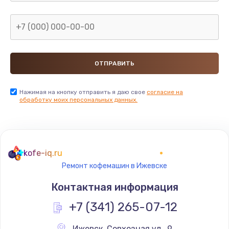
Настройка кофемашины
1500 руб.
Заказать
Очистка заварочного блока с заменой сальников
1500 руб.
Нажимая на кнопку отправить я даю свое
согласие на
Заказать
обработку моих персональных данных.
Очистка гидросистемы от накипи
1500 руб.
Заказать
kofe-iq.ru
Ремонт кофемашин в Ижевске
Замена насоса
Контактная информация
1500 руб.
+7 (341) 265-07-12
Заказать
Ижевск
,
 Совхозная ул., 9,