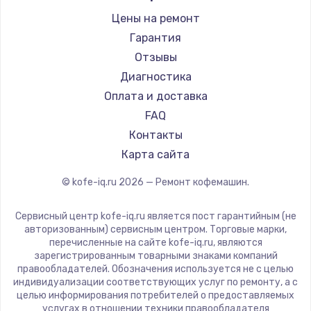
Ремонт кофемашин Bravilor Bonamat
Olympia
5000 руб.
Цены на ремонт
Ремонт кофемашин Vard
Saeco
Гарантия
Заказать
Ремонт кофемашин Tuvio
La Cimbali
Отзывы
Ремонт кофемашин Carrera
WMF
Ремонт заварочного узла
Диагностика
Ремонт кофемашин Supra
Yamaguchi
1500 руб.
Оплата и доставка
Nivona
FAQ
Заказать
Astoria
Контакты
Замена клапанов
JVC
Карта сайта
3000 руб.
Ariston
© kofe-iq.ru
2026
— Ремонт кофемашин.
Grundig
Заказать
ROCKET MOZZAFIATO
Сервисный центр kofe-iq.ru является пост гарантийным (не
Ремонт заварочного механизма
Vivitek
авторизованным) сервисным центром. Торговые марки,
перечисленные на сайте kofe-iq.ru, являются
1500 руб.
Thomson
зарегистрированным товарными знаками компаний
Hisense
правообладателей. Обозначения используется не с целью
Заказать
индивидуализации соответствующих услуг по ремонту, а с
DELTA
целью информирования потребителей о предоставляемых
Ремонт бойлера
Tefal
услугах в отношении техники правообладателя