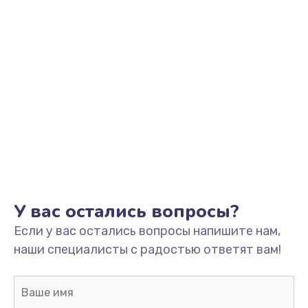
Комплексный ремонт
3000 руб.
Заказать
Дезинфекция
2500 руб.
Заказать
Замена щёток электродвигателя
3000 руб.
У вас остались вопросы?
Заказать
Если у вас остались вопросы напишите нам,
Ремонт электромагнитного клапана
наши специалисты с радостью ответят вам!
2500 руб.
Заказать