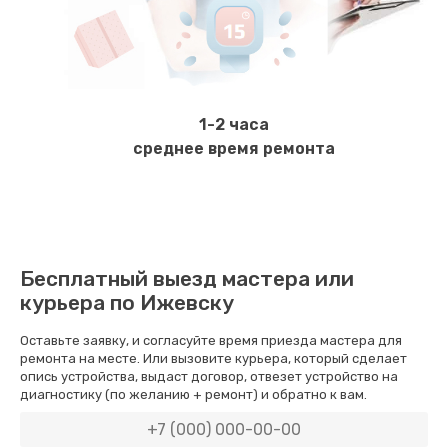
Ремонт системной платы
1420 руб.
Заказать
1-2 часа
Замена ТЭНа
среднее время ремонта
670 руб.
Заказать
Замена фильтра
Бесплатный выезд мастера или
820 руб.
курьера по Ижевску
Заказать
Оставьте заявку, и согласуйте время приезда мастера для
ремонта на месте. Или вызовите курьера, который сделает
Ремонт двигателя кофемолки
опись устройства, выдаст договор, отвезет устройство на
диагностику (по желанию + ремонт) и обратно к вам.
970 руб.
Заказать