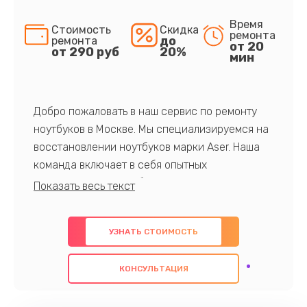
Время
Стоимость
Скидка
ремонта
до
ремонта
от 20
от 290 руб
20%
мин
Добро пожаловать в наш сервис по ремонту
ноутбуков в Москве. Мы специализируемся на
восстановлении ноутбуков марки Aser. Наша
команда включает в себя опытных
профессионалов с обширными знаниями и
многолетним опытом в данной области. Мы
предлагаем быстрый и качественный ремонт с
УЗНАТЬ СТОИМОСТЬ
использованием оригинальных компонентов, а
также гарантируем качество всех
КОНСУЛЬТАЦИЯ
проведенных работ. Наша цель - предоставить
клиентам надежное и профессиональное