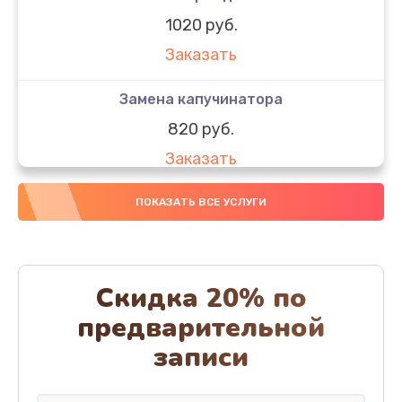
1020 руб.
Заказать
Замена капучинатора
820 руб.
Заказать
Ремонт ЦЗУ
ПОКАЗАТЬ ВСЕ УСЛУГИ
820 руб.
Заказать
Скидка 20% по
Замена прокладок, хомутов, скобок и колец
предварительной
290 руб.
записи
Заказать