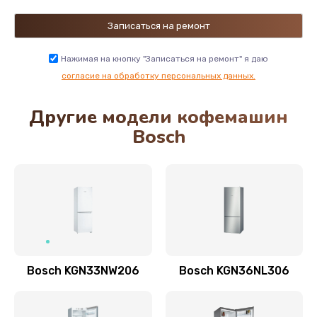
Замена трубок
450 руб.
Нажимая на кнопку "Записаться на ремонт" я даю
Заказать
согласие на обработку персональных данных.
Другие модели кофемашин
Ремонт гидросистемы
Bosch
890 руб.
Заказать
Декальцинация
570 руб.
Заказать
Bosch KGN33NW206
Bosch KGN36NL306
Замена пароблока
1170 руб.