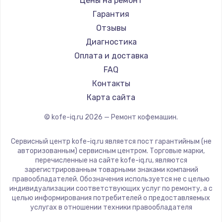
Цены на ремонт
Ремонт кофемашин Vard
Saeco
Гарантия
Ремонт кофемашин Tuvio
La Cimbali
Отзывы
Ремонт кофемашин Carrera
WMF
Диагностика
Ремонт кофемашин Supra
Yamaguchi
Оплата и доставка
Nivona
FAQ
Astoria
Контакты
JVC
Карта сайта
Ariston
© kofe-iq.ru
2026
— Ремонт кофемашин.
Grundig
ROCKET MOZZAFIATO
Сервисный центр kofe-iq.ru является пост гарантийным (не
Vivitek
авторизованным) сервисным центром. Торговые марки,
перечисленные на сайте kofe-iq.ru, являются
Thomson
зарегистрированным товарными знаками компаний
Hisense
правообладателей. Обозначения используется не с целью
индивидуализации соответствующих услуг по ремонту, а с
DELTA
целью информирования потребителей о предоставляемых
Tefal
услугах в отношении техники правообладателя
Kyvol