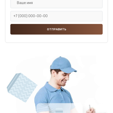
Ремонт дренажного клапана
670 руб.
Заказать
Ремонт насоса
920 руб.
Заказать
Замена жерновов
820 руб.
Заказать
Чистка от кофейных масел
540 руб.
Заказать