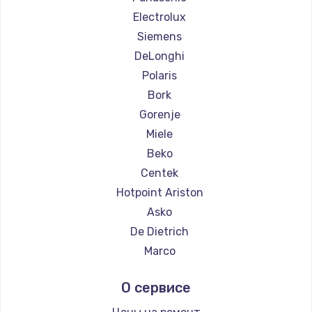
Ремонт кофемашин WMF
Electrolux
Ремонт кофемашин Yamaguchi
Siemens
Ремонт кофемашин Nivona
DeLonghi
Ремонт кофемашин Astoria
Polaris
Ремонт кофемашин JVC
Bork
Ремонт кофемашин Ariston
Gorenje
Ремонт кофемашин Grundig
Miele
Ремонт кофемашин ROCKET MOZZAFIATO
Beko
Ремонт кофемашин Vivitek
Centek
Ремонт кофемашин Thomson
Hotpoint Ariston
Ремонт кофемашин Hisense
Asko
Ремонт кофемашин DELTA
De Dietrich
Ремонт кофемашин Tefal
Marco
Ремонт кофемашин Kyvol
Ascaso
О сервисе
Ремонт кофемашин RED solution
Jura
Ремонт кофемашин Bravilor Bonamat
Olympia