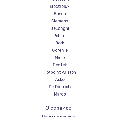
Ремонт кофемашин WMF
Electrolux
Ремонт кофемашин Yamaguchi
Bosch
Ремонт кофемашин Nivona
Siemens
Ремонт кофемашин Astoria
DeLonghi
Ремонт кофемашин JVC
Polaris
Ремонт кофемашин Ariston
Bork
Ремонт кофемашин Grundig
Gorenje
Ремонт кофемашин ROCKET MOZZAFIATO
Miele
Ремонт кофемашин Vivitek
Centek
Ремонт кофемашин Thomson
Hotpoint Ariston
Ремонт кофемашин Hisense
Asko
Ремонт кофемашин DELTA
De Dietrich
Ремонт кофемашин Tefal
Marco
Ремонт кофемашин Kyvol
Ascaso
О сервисе
Ремонт кофемашин RED solution
Jura
Ремонт кофемашин Bravilor Bonamat
Olympia