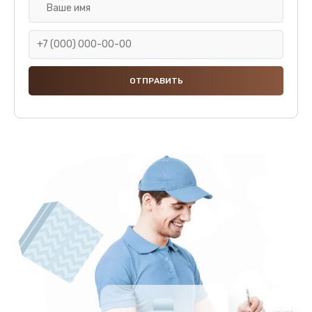
Замена гидросистемы
1000 руб.
Заказать
Чистка с разбором кофемашины
600 руб.
Заказать
Замена бойлера
1000 руб.
Заказать
Замена прокладок, хомутов, скобок и колец
290 руб.
Заказать