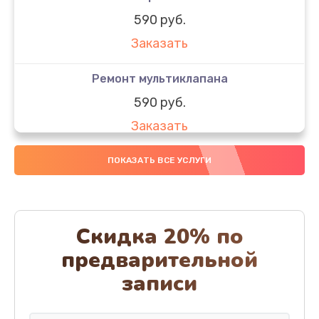
590 руб.
Заказать
Ремонт мультиклапана
590 руб.
Заказать
Ремонт капучинатора
ПОКАЗАТЬ ВСЕ УСЛУГИ
1000 руб.
Заказать
Скидка 20% по
Замена/Чистка трубок
предварительной
800 руб.
записи
Заказать