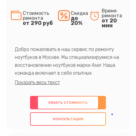
Время
Стоимость
Скидка
ремонта
до
ремонта
от 20
от 290 руб
20%
мин
Добро пожаловать в наш сервис по ремонту
ноутбуков в Москве. Мы специализируемся на
восстановлении ноутбуков марки Aser. Наша
команда включает в себя опытных
профессионалов с обширными знаниями и
многолетним опытом в данной области. Мы
предлагаем быстрый и качественный ремонт с
УЗНАТЬ СТОИМОСТЬ
использованием оригинальных компонентов, а
также гарантируем качество всех
КОНСУЛЬТАЦИЯ
проведенных работ. Наша цель - предоставить
клиентам надежное и профессиональное