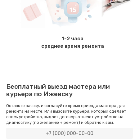
Замена жерновов
1000 руб.
Заказать
1-2 часа
Чистка от кофейных масел
среднее время ремонта
550 руб.
Заказать
Ремонт платы управления
Бесплатный выезд мастера или
1500 руб.
курьера по Ижевску
Заказать
Оставьте заявку, и согласуйте время приезда мастера для
ремонта на месте. Или вызовите курьера, который сделает
Замена ТЭНа
опись устройства, выдаст договор, отвезет устройство на
диагностику (по желанию + ремонт) и обратно к вам.
800 руб.
Заказать