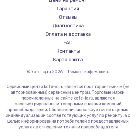
Цены на ремонт
Ремонт кофемашин Vard
Saeco
Гарантия
Ремонт кофемашин Tuvio
La Cimbali
Отзывы
Ремонт кофемашин Carrera
WMF
Диагностика
Ремонт кофемашин Supra
Yamaguchi
Оплата и доставка
Nivona
FAQ
Astoria
Контакты
JVC
Карта сайта
Ariston
© kofe-iq.ru
2026
— Ремонт кофемашин.
Grundig
ROCKET MOZZAFIATO
Сервисный центр kofe-iq.ru является пост гарантийным (не
Vivitek
авторизованным) сервисным центром. Торговые марки,
перечисленные на сайте kofe-iq.ru, являются
Thomson
зарегистрированным товарными знаками компаний
Hisense
правообладателей. Обозначения используется не с целью
индивидуализации соответствующих услуг по ремонту, а с
DELTA
целью информирования потребителей о предоставляемых
Tefal
услугах в отношении техники правообладателя
Kyvol