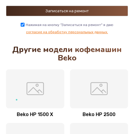
Ремонт гидросистемы
1000 руб.
Нажимая на кнопку "Записаться на ремонт" я даю
Заказать
согласие на обработку персональных данных.
Другие модели кофемашин
Замена счетчика воды
Beko
1000 руб.
Заказать
Ремонт ЦЗУ (центральное заварочное
устройство)
990 руб.
Заказать
Beko HP 1500 X
Beko HP 2500