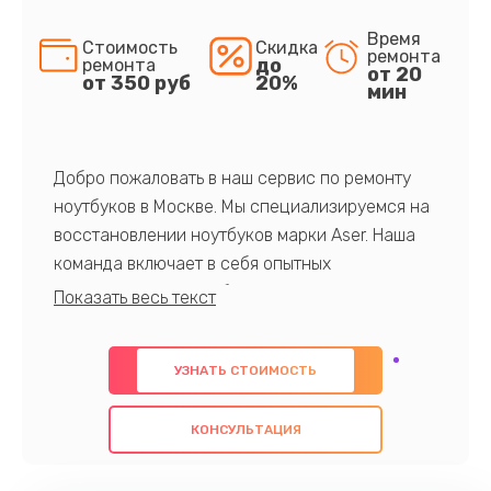
Время
Стоимость
Скидка
ремонта
до
ремонта
от 20
от 350 руб
20%
мин
Добро пожаловать в наш сервис по ремонту
ноутбуков в Москве. Мы специализируемся на
восстановлении ноутбуков марки Aser. Наша
команда включает в себя опытных
профессионалов с обширными знаниями и
многолетним опытом в данной области. Мы
предлагаем быстрый и качественный ремонт с
УЗНАТЬ СТОИМОСТЬ
использованием оригинальных компонентов, а
также гарантируем качество всех
КОНСУЛЬТАЦИЯ
проведенных работ. Наша цель - предоставить
клиентам надежное и профессиональное