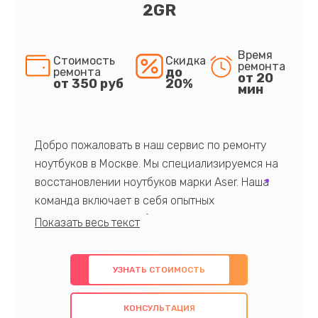
2GR
Время
Стоимость
Скидка
ремонта
до
ремонта
от 20
от 350 руб
20%
мин
Добро пожаловать в наш сервис по ремонту
ноутбуков в Москве. Мы специализируемся на
восстановлении ноутбуков марки Aser. Наша
команда включает в себя опытных
профессионалов с обширными знаниями и
многолетним опытом в данной области. Мы
предлагаем быстрый и качественный ремонт с
УЗНАТЬ СТОИМОСТЬ
использованием оригинальных компонентов, а
также гарантируем качество всех
КОНСУЛЬТАЦИЯ
проведенных работ. Наша цель - предоставить