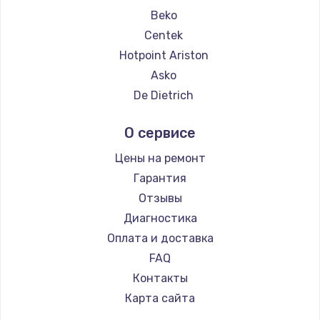
Ремонт кофемашин Vivitek
Beko
Ремонт кофемашин Thomson
Centek
Ремонт кофемашин Hisense
Hotpoint Ariston
Ремонт кофемашин DELTA
Asko
Ремонт кофемашин Tefal
De Dietrich
Ремонт кофемашин Kyvol
Marco
О сервисе
Ремонт кофемашин RED solution
Jura
Ремонт кофемашин Bravilor Bonamat
Olympia
Цены на ремонт
Ремонт кофемашин Vard
Saeco
Гарантия
Ремонт кофемашин Tuvio
La Cimbali
Отзывы
Ремонт кофемашин Carrera
WMF
Диагностика
Ремонт кофемашин Supra
Yamaguchi
Оплата и доставка
Nivona
FAQ
Astoria
Контакты
JVC
Карта сайта
Ariston